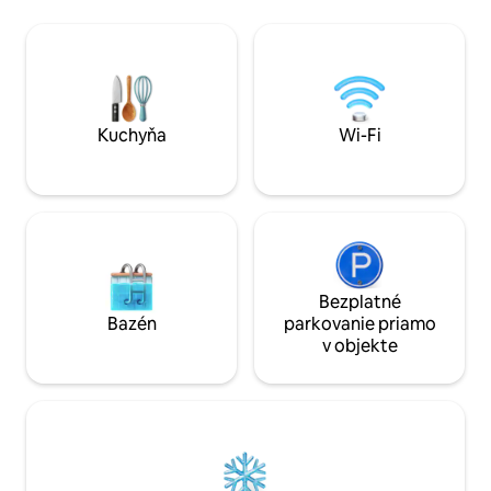
apartmáne s vlas
hviezd ďaleko od mestských svetiel.
a kuchyňou. Pred 
Osamotené v srdci Národného parku
pod hviezdami a p
Triglav, obklopené nedotknutou
prírody. Ideálne pr
divočinou, voľne žijúcimi zvieratami a
luxusné rozmazná
úchvatnými vrcholmi nad Bohinjským
blízkosti hôr. Vitaj
jazerom. POSLEDNÚ ČASŤ CESTY JE
RNO ID: 108171
MOŽNÉ ABSOLVOVAŤ LEN S NAŠOU
Kuchyňa
Wi-Fi
DOPRAVOU
Bezplatné
Bazén
parkovanie priamo
v objekte