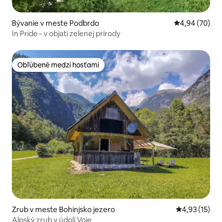
Bývanie v meste Podbrdo
Priemerné oho
4,94 (70)
In Pride - v objatí zelenej prírody
Obľúbené medzi hosťami
Obľúbené medzi hosťami
Zrub v meste Bohinjsko jezero
Priemerné oh
4,93 (15)
Alpský zrub v údolí Voje