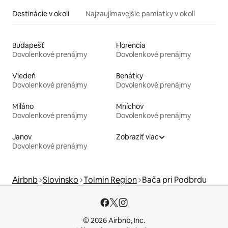
Destinácie v okolí
Najzaujímavejšie pamiatky v okolí
Budapešť
Florencia
Dovolenkové prenájmy
Dovolenkové prenájmy
Viedeň
Benátky
Dovolenkové prenájmy
Dovolenkové prenájmy
Miláno
Mníchov
Dovolenkové prenájmy
Dovolenkové prenájmy
Janov
Zobraziť viac
Dovolenkové prenájmy
Airbnb
Slovinsko
Tolmin Region
Bača pri Podbrdu
© 2026 Airbnb, Inc.