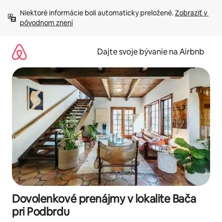
Preskočiť
Niektoré informácie boli automaticky preložené. 
Zobraziť v 
na
pôvodnom znení
obsah.
Dajte svoje bývanie na Airbnb
Dovolenkové prenájmy v lokalite Bača
pri Podbrdu