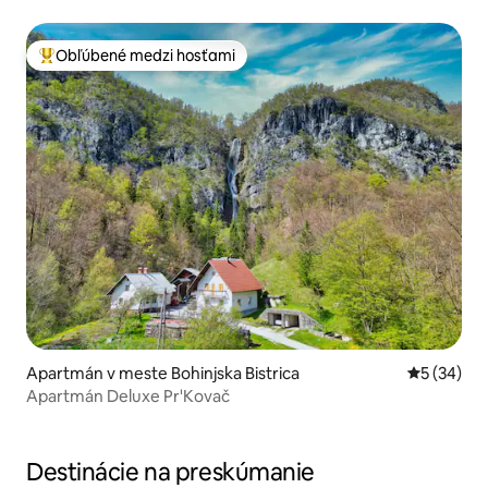
Obľúbené medzi hosťami
Najobľúbenejšie medzi hosťami
Apartmán v meste Bohinjska Bistrica
Priemerné 
5 (34)
Apartmán Deluxe Pr'Kovač
Destinácie na preskúmanie