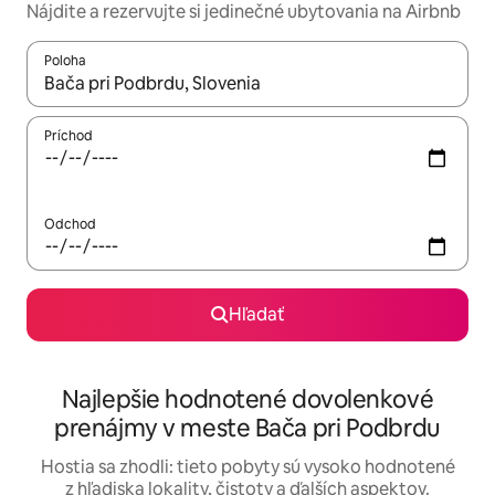
Nájdite a rezervujte si jedinečné ubytovania na Airbnb
Poloha
Keď budú výsledky k dispozícii, môžete si ich prechádzať pom
Príchod
Odchod
Hľadať
Najlepšie hodnotené dovolenkové
prenájmy v meste Bača pri Podbrdu
Hostia sa zhodli: tieto pobyty sú vysoko hodnotené
z hľadiska lokality, čistoty a ďalších aspektov.