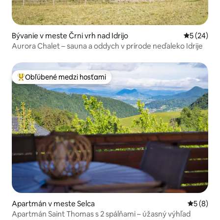
Bývanie v meste Črni vrh nad Idrijo
Priemerné 
5 (24)
Aurora Chalet – sauna a oddych v prírode neďaleko Idrije
Obľúbené medzi hosťami
Najobľúbenejšie medzi hosťami
Apartmán v meste Selca
Priemerné
5 (8)
Apartmán Saint Thomas s 2 spálňami – úžasný výhľad