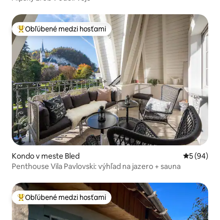
Obľúbené medzi hosťami
Najobľúbenejšie medzi hosťami
Kondo v meste Bled
Priemerné 
5 (94)
Penthouse Vila Pavlovski: výhľad na jazero + sauna
Obľúbené medzi hosťami
Najobľúbenejšie medzi hosťami