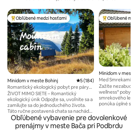
Obľúbené medzi hosťami
Obľúbené medz
Najobľúbenejšie medzi hosťami
Najobľúbenejšie 
Minidom v meste C
Gorenjskem
Med Smrekami | Bu
Minidom v meste Bohinj
Priemerné ohodnotenie 5 z 5
5 (184)
kúpeľné útočisko
Zažite nezabudnut
Romantický ekologický pobyt pre páry
wellness“ pobyt v 
mimo civilizácie
ŽIVOT MIMO SIETE – Romantický
smrekového lesa. 
ekologický únik Odpojte sa, uvoľnite sa a
ponúka úplné súk
zamilujte sa do jednoduchého života.
samostatných prie
Táto ručne postavená chata sa nachádza
romantickej dreve
Obľúbené vybavenie pre dovolenkové
na 1,5 akroch súkromného pozemku a
panoramatickým 
vyzýva vás, aby ste spomalili. Zažite čaro
prenájmy v meste Bača pri Podbrdu
masážnym kreslom
bývania mimo siete: útulné priestory,
projektorom pri p
solárne sprchy, vonkajšie WC a noci plné