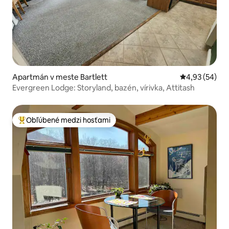
Apartmán v meste Bartlett
Priemerné oho
4,93 (54)
Evergreen Lodge: Storyland, bazén, vírivka, Attitash
Obľúbené medzi hosťami
Najobľúbenejšie medzi hosťami