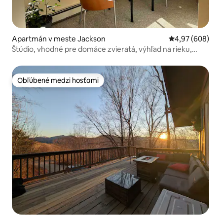
Apartmán v meste Jackson
Priemerné ohod
4,97 (608)
Štúdio, vhodné pre domáce zvieratá, výhľad na rieku,
Jackson NH
Obľúbené medzi hosťami
Obľúbené medzi hosťami