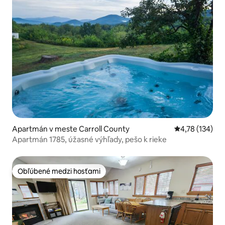
Apartmán v meste Carroll County
Priemerné ohod
4,78 (134)
Apartmán 1785, úžasné výhľady, pešo k rieke
Obľúbené medzi hosťami
Obľúbené medzi hosťami