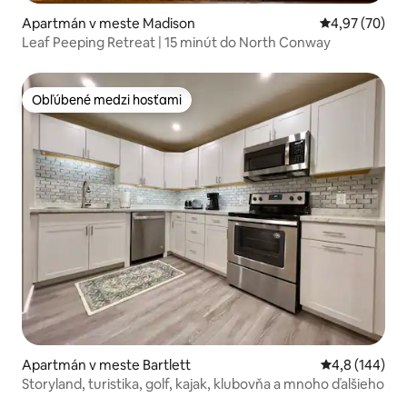
Apartmán v meste Madison
Priemerné oho
4,97 (70)
Leaf Peeping Retreat | 15 minút do North Conway
Obľúbené medzi hosťami
Obľúbené medzi hosťami
Apartmán v meste Bartlett
Priemerné oho
4,8 (144)
Storyland, turistika, golf, kajak, klubovňa a mnoho ďalšieho