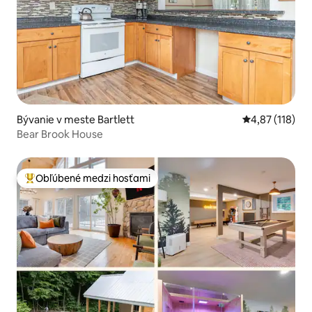
Bývanie v meste Bartlett
Priemerné oho
4,87 (118)
Bear Brook House
Obľúbené medzi hosťami
Najobľúbenejšie medzi hosťami