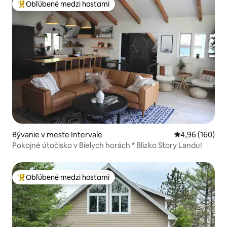
Obľúbené medzi hosťami
Najobľúbenejšie medzi hosťami
Bývanie v meste Intervale
Priemerné ohod
4,96 (160)
Pokojné útočisko v Bielych horách * Blízko Story Landu!
Obľúbené medzi hosťami
Najobľúbenejšie medzi hosťami