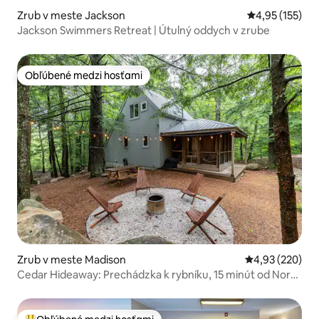
Zrub v meste Jackson
Priemerné ohod
4,95 (155)
Jackson Swimmers Retreat | Útulný oddych v zrube
Obľúbené medzi hosťami
Obľúbené medzi hosťami
Zrub v meste Madison
Priemerné ohod
4,93 (220)
Cedar Hideaway: Prechádzka k rybníku, 15 minút od North
Conway