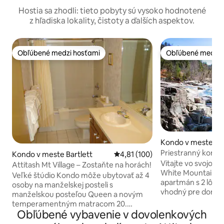
Hostia sa zhodli: tieto pobyty sú vysoko hodnotené
z hľadiska lokality, čistoty a ďalších aspektov.
Obľúbené medzi hosťami
Obľúbené medzi 
Obľúbené medzi hosťami
Obľúbené medzi 
Kondo v meste Bar
Priestranný kondo
Kondo v meste Bartlett
Priemerné ohodnotenie 4,81 z 5
4,81 (100)
– Storyland – Sac
Vitajte vo svojom
Attitash Mt Village – Zostaňte na horách!
White Mountain! T
Veľké štúdio Kondo môže ubytovať až 4
apartmán s 2 lôžk
osoby na manželskej posteli s
vhodný pre domác
manželskou posteľou Queen a novým
1200 štvorcových s
temperamentným matracom 20.
Attitash Mtn. Vedľ
Obľúbené vybavenie v dovolenkových
októbra. Menšia pohovka na spanie
malebnej rieky Sac
Veľká kuchyňa Veľká kúpeľňa, plynový