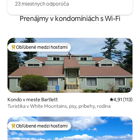
23 miestnych odporúča
Prenájmy v kondomíniách s Wi-Fi
Obľúbené medzi hosťami
Najobľúbenejšie medzi hosťami
Kondo v meste Bartlett
Priemerné oho
4,91 (113)
Turistika v White Mountains, psy, príbehy, rodina
Obľúbené medzi hosťami
Najobľúbenejšie medzi hosťami