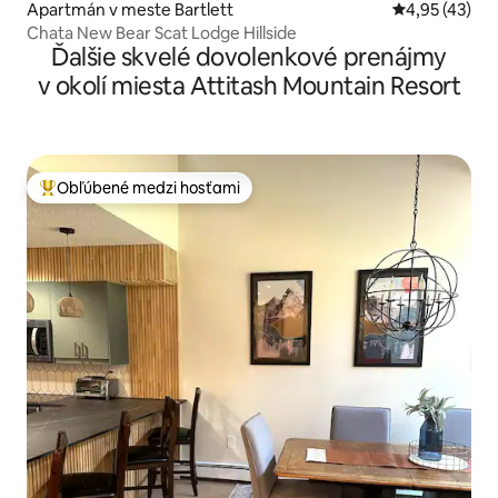
Apartmán v meste Bartlett
Priemerné oho
4,95 (43)
Chata New Bear Scat Lodge Hillside
Ďalšie skvelé dovolenkové prenájmy
v okolí miesta Attitash Mountain Resort
Obľúbené medzi hosťami
Najobľúbenejšie medzi hosťami