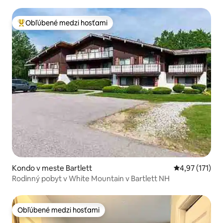
Obľúbené medzi hosťami
Najobľúbenejšie medzi hosťami
Kondo v meste Bartlett
Priemerné oho
4,97 (171)
Rodinný pobyt v White Mountain v Bartlett NH
Obľúbené medzi hosťami
Obľúbené medzi hosťami