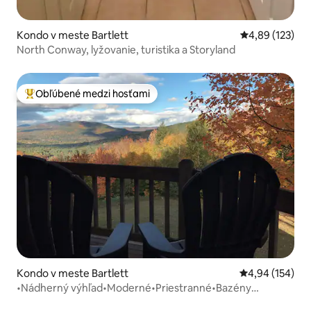
Kondo v meste Bartlett
Priemerné ohod
4,89 (123)
North Conway, lyžovanie, turistika a Storyland
Obľúbené medzi hosťami
Najobľúbenejšie medzi hosťami
Kondo v meste Bartlett
Priemerné ohod
4,94 (154)
•Nádherný výhľad•Moderné•Priestranné•Bazény
(vnútorné/vonkajšie)