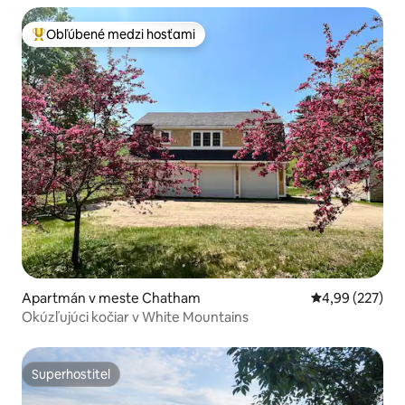
Obľúbené medzi hosťami
Najobľúbenejšie medzi hosťami
Apartmán v meste Chatham
Priemerné ohod
4,99 (227)
Okúzľujúci kočiar v White Mountains
Superhostiteľ
Superhostiteľ