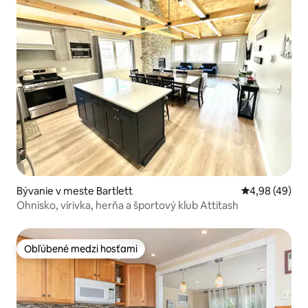
Bývanie v meste Bartlett
Priemerné oho
4,98 (49)
Ohnisko, vírivka, herňa a športový klub Attitash
Obľúbené medzi hosťami
Obľúbené medzi hosťami