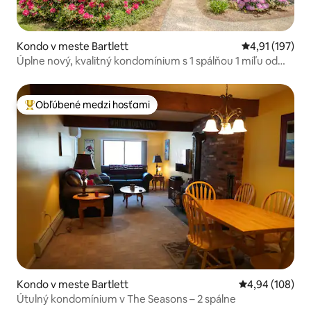
Kondo v meste Bartlett
Priemerné oho
4,91 (197)
Úplne nový, kvalitný kondomínium s 1 spálňou 1 míľu od
Storylandu
Obľúbené medzi hosťami
Najobľúbenejšie medzi hosťami
Kondo v meste Bartlett
Priemerné ohod
4,94 (108)
Útulný kondomínium v The Seasons – 2 spálne