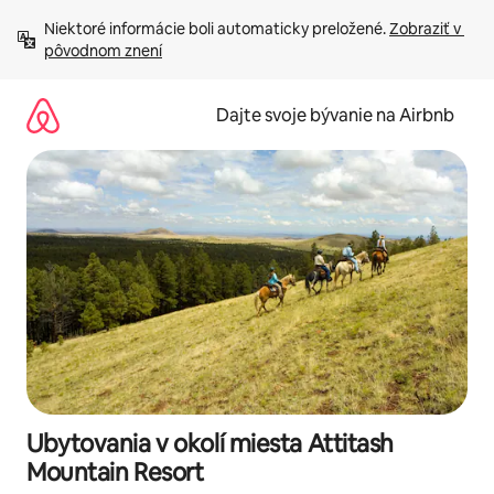
Preskočiť
Niektoré informácie boli automaticky preložené. 
Zobraziť v 
na
pôvodnom znení
obsah.
Dajte svoje bývanie na Airbnb
Ubytovania v okolí miesta Attitash
Mountain Resort