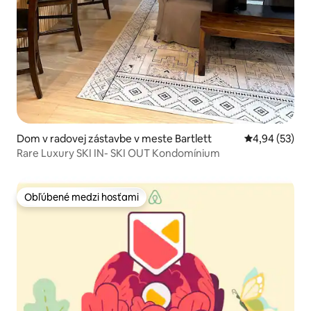
Dom v radovej zástavbe v meste Bartlett
Priemerné oho
4,94 (53)
Rare Luxury SKI IN- SKI OUT Kondomínium
Obľúbené medzi hosťami
Obľúbené medzi hosťami