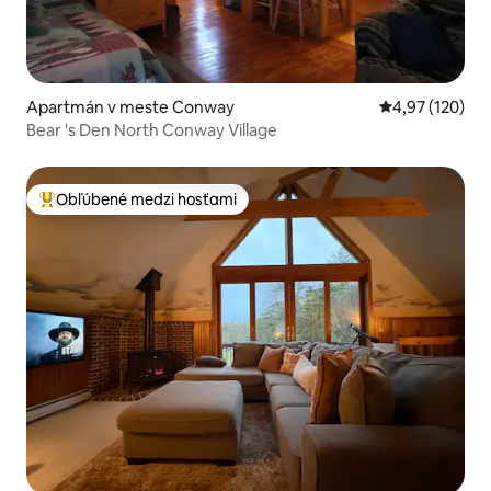
Apartmán v meste Conway
Priemerné ohod
4,97 (120)
Bear 's Den North Conway Village
Obľúbené medzi hosťami
Najobľúbenejšie medzi hosťami