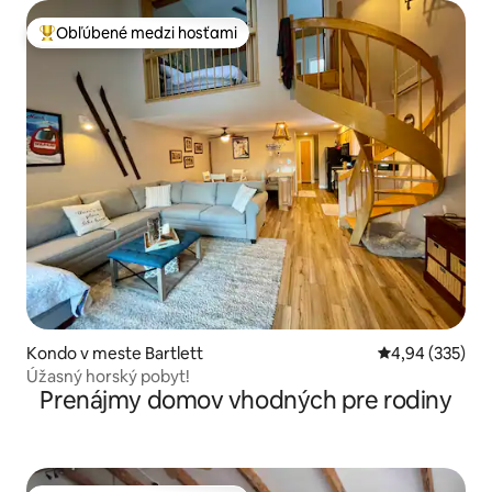
Obľúbené medzi hosťami
Najobľúbenejšie medzi hosťami
Kondo v meste Bartlett
Priemerné ohod
4,94 (335)
Úžasný horský pobyt!
Prenájmy domov vhodných pre rodiny