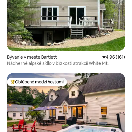
Bývanie v meste Bartlett
Priemerné ohod
4,96 (161)
Nádherné alpské sídlo v blízkosti atrakcií White Mt.
Obľúbené medzi hosťami
Najobľúbenejšie medzi hosťami