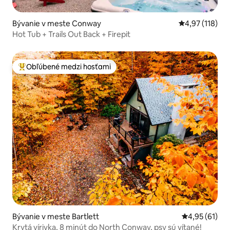
Bývanie v meste Conway
Priemerné oho
4,97 (118)
Hot Tub + Trails Out Back + Firepit
Obľúbené medzi hosťami
Najobľúbenejšie medzi hosťami
Bývanie v meste Bartlett
Priemerné oho
4,95 (61)
Krytá vírivka, 8 minút do North Conway, psy sú vítané!