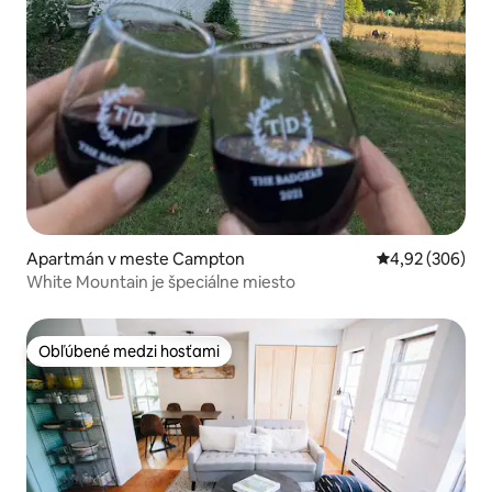
Apartmán v meste Campton
Priemerné ohod
4,92 (306)
White Mountain je špeciálne miesto
Obľúbené medzi hosťami
Obľúbené medzi hosťami