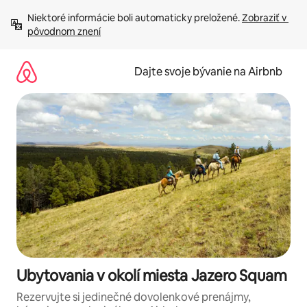
Preskočiť
Niektoré informácie boli automaticky preložené. 
Zobraziť v 
na
pôvodnom znení
obsah.
Dajte svoje bývanie na Airbnb
Ubytovania v okolí miesta Jazero Squam
Rezervujte si jedinečné dovolenkové prenájmy,