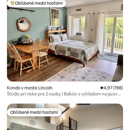
Obľúbené medzi hosťami
Najobľúbenejšie medzi hosťami
Kondo v meste Lincoln
Priemerné ohod
4,97 (198)
Štúdio pri rieke pre 2 osoby | Balkón s výhľadom na jazero
Loon a bazén
Obľúbené medzi hosťami
Obľúbené medzi hosťami