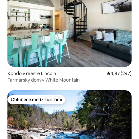
Kondo v meste Lincoln
Priemerné ohod
4,87 (297)
Farmársky dom v White Mountain
Obľúbené medzi hosťami
Obľúbené medzi hosťami