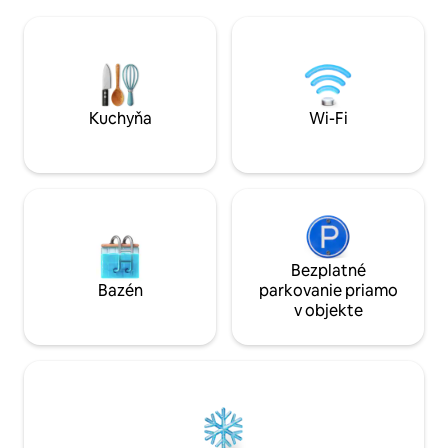
vzdialenú necelú štvrť míle alebo si
pozorujte hviezdy 
oddýchnite pri krbe. Eagle Ridge sa
nulovým svetelným
nachádza na súkromnom pozemku s
sadnite k ohňu s 
rozlohou 1,4 hektára a ponúka
Voliteľná sauna v
ubytovanie až pre 6 hostí v troch
ktorá sa nachádza
spálňach a dve plne vybavené kúpeľne.
dverí, je ideálny
Vychutnajte si centrálnu klimatizáciu,
Kuchyňa
Wi-Fi
Sauna je k dispozí
tienidlami chránenú verandu, veľkú
doplnok.
terasu, plynový gril, vysokorýchlostné
Wi-Fi pripojenie a generátor pre celý
dom.
Bezplatné
Bazén
parkovanie priamo
v objekte