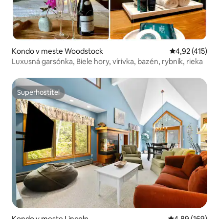
Kondo v meste Woodstock
Priemerné ohod
4,92 (415)
Luxusná garsónka, Biele hory, vírivka, bazén, rybník, rieka
Superhostiteľ
Superhostiteľ
Kondo v meste Lincoln
Priemerné ohod
4,89 (169)