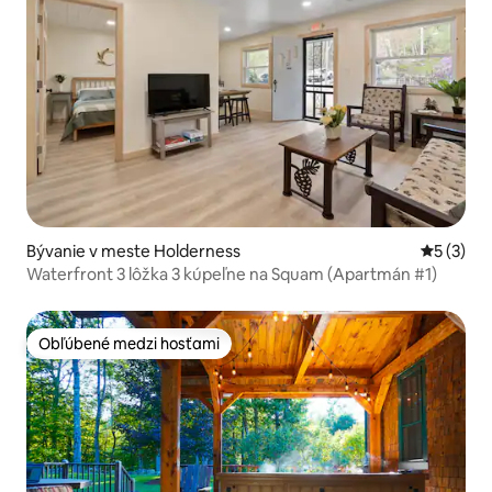
Bývanie v meste Holderness
Priemerné
5 (3)
Waterfront 3 lôžka 3 kúpeľne na Squam (Apartmán #1)
Obľúbené medzi hosťami
Obľúbené medzi hosťami