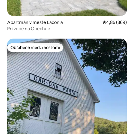
Apartmán v meste Laconia
Priemerné ohod
4,85 (369)
Pri vode na Opechee
Obľúbené medzi hosťami
Obľúbené medzi hosťami