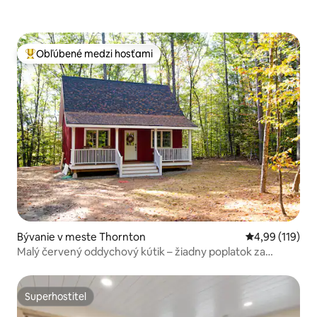
Obľúbené medzi hosťami
Najobľúbenejšie medzi hosťami
Bývanie v meste Thornton
Priemerné ohod
4,99 (119)
Malý červený oddychový kútik – žiadny poplatok za
upratanie
Superhostiteľ
Superhostiteľ