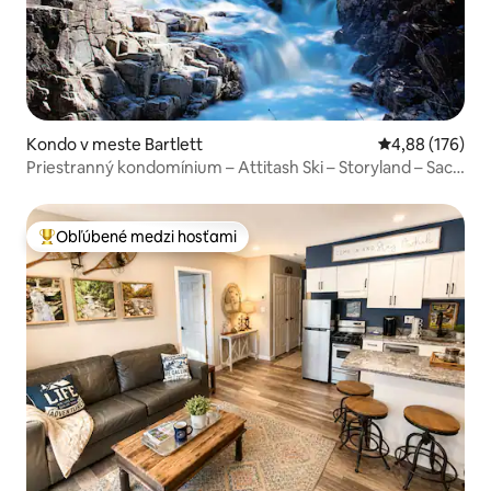
Kondo v meste Bartlett
Priemerné ohod
4,88 (176)
Priestranný kondomínium – Attitash Ski – Storyland – Saco
a mnoho iného!
Obľúbené medzi hosťami
Najobľúbenejšie medzi hosťami