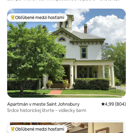
bicykel, relax
Obľúbené medzi hosťami
Najobľúbenejšie medzi hosťami
Apartmán v meste Saint Johnsbury
Priemerné ohod
4,99 (804)
Srdce historickej štvrte – vidiecky šarm
Obľúbené medzi hosťami
Najobľúbenejšie medzi hosťami