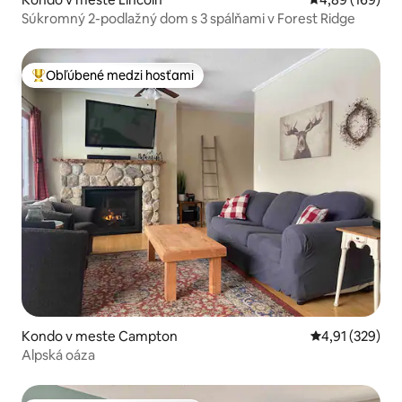
Súkromný 2-podlažný dom s 3 spálňami v Forest Ridge
Obľúbené medzi hosťami
Najobľúbenejšie medzi hosťami
Kondo v meste Campton
Priemerné ohod
4,91 (329)
Alpská oáza