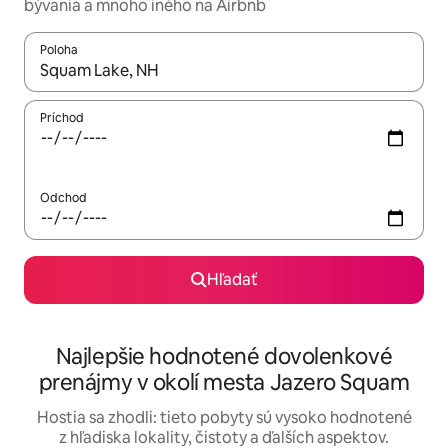
bývania a mnoho iného na Airbnb
Poloha
Keď budú výsledky k dispozícii, môžete si ich prechádzať pom
Príchod
Odchod
Hľadať
Najlepšie hodnotené dovolenkové
prenájmy v okolí mesta Jazero Squam
Hostia sa zhodli: tieto pobyty sú vysoko hodnotené
z hľadiska lokality, čistoty a ďalších aspektov.