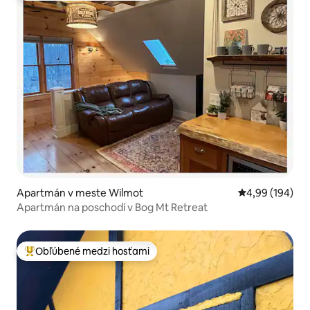
Apartmán v meste Wilmot
Priemerné ohod
4,99 (194)
Apartmán na poschodí v Bog Mt Retreat
Obľúbené medzi hosťami
Najobľúbenejšie medzi hosťami