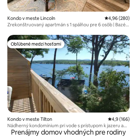
Kondo v meste Lincoln
Priemerné ohod
4,96 (280)
Zrekonštruovaný apartmán s 1 spálňou pre 6 osôb | Bazén
a vírivka | Loon
Obľúbené medzi hosťami
Obľúbené medzi hosťami
Kondo v meste Tilton
Priemerné oho
4,9 (166)
Nádherný kondomínium pri vode s prístupom k jazeru a
Prenájmy domov vhodných pre rodiny
výhľadom