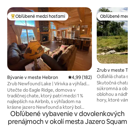
Obľúbené medzi hosťami
Obľúbené medzi 
Najobľúbenejšie medzi hosťami
Obľúbené medzi 
Zrub v meste Ta
Odľahlá chata s v
Bývanie v meste Hebron
Priemerné ohodnotenie 4,99 z 5
4,99 (182)
Súkromná sauna
Skutočná chata v 
Zrub Newfound Lake | Vírivka a výhľad
súkromná a obklo
na jazero
Utečte do Eagle Ridge, domova v
oblohou a nádher
tradičnej chate, ktorý patrí medzi 1 %
hory, ktoré vám p
najlepších na Airbnb, s výhľadom na
sem prišli. Toto u
krásne jazero Newfound a ktorý bol
sa nachádza hlbok
Obľúbené vybavenie v dovolenkových
uvedený v časopise Log Home Living
Tamworth a je pln
Magazine. Relaxujte v súkromnej vírivke,
prenájmoch v okolí mesta Jazero Squam
pohodlie bez toho
vychutnajte si nádherný výhľad na jazero
drsné prostredie. 
a hory, navštívte mestskú pláž Hebron
miestnych turisti