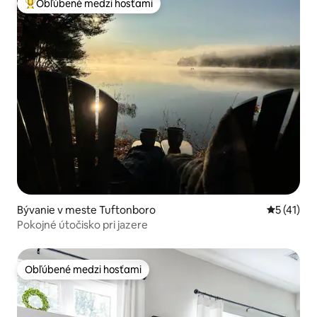
Obľúbené medzi hosťami
Najobľúbenejšie medzi hosťami
Bývanie v meste Tuftonboro
Priemerné
5 (41)
Pokojné útočisko pri jazere
Obľúbené medzi hosťami
Obľúbené medzi hosťami