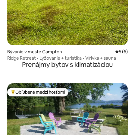
Bývanie v meste Campton
Priemerné
5 (6)
Ridge Retreat • Lyžovanie + turistika • Vírivka + sauna
Prenájmy bytov s klimatizáciou
Obľúbené medzi hosťami
Najobľúbenejšie medzi hosťami