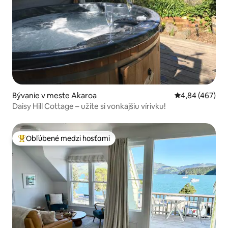
Bývanie v meste Akaroa
Priemerné ohod
4,84 (467)
Daisy Hill Cottage – užite si vonkajšiu vírivku!
Obľúbené medzi hosťami
Najobľúbenejšie medzi hosťami