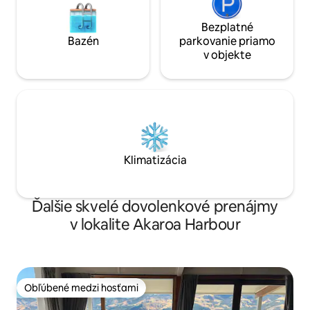
Bezplatné
Bazén
parkovanie priamo
v objekte
Klimatizácia
Ďalšie skvelé dovolenkové prenájmy
v lokalite Akaroa Harbour
Obľúbené medzi hosťami
Obľúbené medzi hosťami