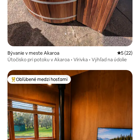
Bývanie v meste Akaroa
Priemerné 
5 (22)
Útočisko pri potoku v Akaroa • Vírivka • Výhľad na údolie
Obľúbené medzi hosťami
Najobľúbenejšie medzi hosťami