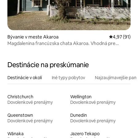
Bývanie v meste Akaroa
Priemerné oho
4,97 (91)
Magdalenina francúzska chata Akaroa. Vhodná pre
domáce zvieratá.
Destinácie na preskúmanie
Destinácie v okolí
Iné typy pobytov
Najzaujímavejšie pami
Christchurch
Wellington
Dovolenkové prenájmy
Dovolenkové prenájmy
Queenstown
Dunedin
Dovolenkové prenájmy
Dovolenkové prenájmy
Wānaka
Jazero Tekapo