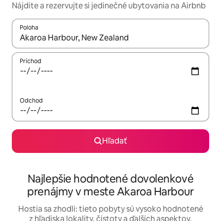
Nájdite a rezervujte si jedinečné ubytovania na Airbnb
Poloha
Keď budú výsledky k dispozícii, môžete si ich prechádzať pom
Príchod
Odchod
Hľadať
Najlepšie hodnotené dovolenkové
prenájmy v meste Akaroa Harbour
Hostia sa zhodli: tieto pobyty sú vysoko hodnotené
z hľadiska lokality, čistoty a ďalších aspektov.