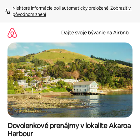
Preskočiť
Niektoré informácie boli automaticky preložené. 
Zobraziť v 
na
pôvodnom znení
obsah.
Dajte svoje bývanie na Airbnb
Dovolenkové prenájmy v lokalite Akaroa
Harbour