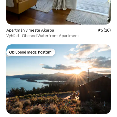
Apartmán v meste Akaroa
Priemerné 
5 (26)
Výhľad - Obchod Waterfront Apartment
Obľúbené medzi hosťami
Obľúbené medzi hosťami