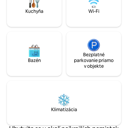
dovolenkový priestor, ktorý sme vždy
hľadali. Príďte a užite si ho v lete alebo v
Kuchyňa
Wi-Fi
zime!
Bezplatné
Bazén
parkovanie priamo
v objekte
Klimatizácia