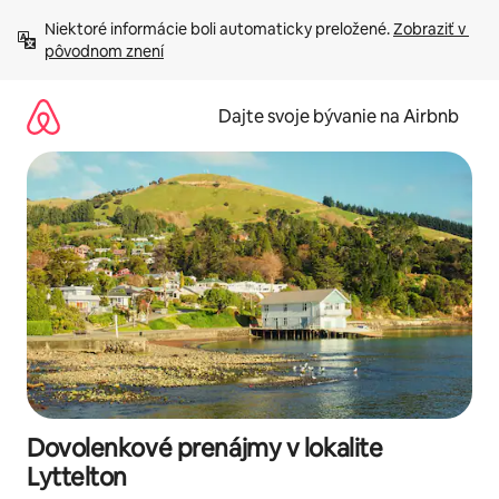
Preskočiť
Niektoré informácie boli automaticky preložené. 
Zobraziť v 
na
pôvodnom znení
obsah.
Dajte svoje bývanie na Airbnb
Dovolenkové prenájmy v lokalite
Lyttelton