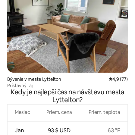
Bývanie v meste Lyttelton
Priemerné oh
4,9 (77)
Prístavný raj
Kedy je najlepší čas na návštevu mesta
Lyttelton?
Mesiac
Priem. cena
Priem. teplota
Jan
93 $ USD
63 °F