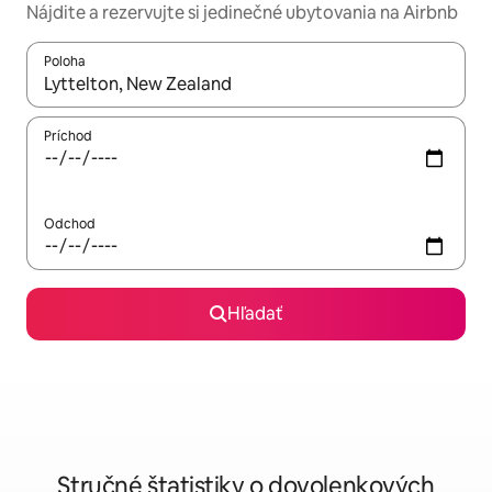
Nájdite a rezervujte si jedinečné ubytovania na Airbnb
Poloha
Keď budú výsledky k dispozícii, môžete si ich prechádzať pom
Príchod
Odchod
Hľadať
Stručné štatistiky o dovolenkových