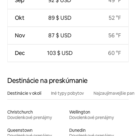
Sep
92 $ USD
49 °F
Okt
89 $ USD
52 °F
Nov
87 $ USD
56 °F
Dec
103 $ USD
60 °F
Destinácie na preskúmanie
Destinácie v okolí
Iné typy pobytov
Najzaujímavejšie pami
Christchurch
Wellington
Dovolenkové prenájmy
Dovolenkové prenájmy
Queenstown
Dunedin
Dovolenkové prenájmy
Dovolenkové prenájmy