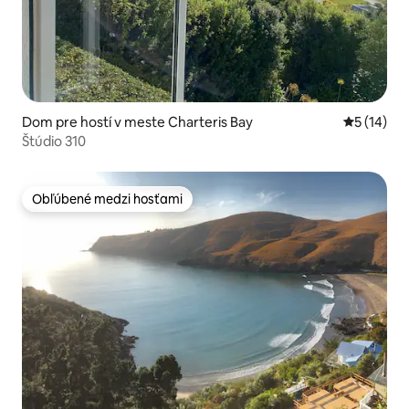
Dom pre hostí v meste Charteris Bay
Priemerné 
5 (14)
Štúdio 310
Obľúbené medzi hosťami
Obľúbené medzi hosťami