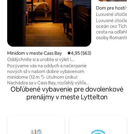
Dom pre hostí v me
kaloa
Luxusné útočisko 
Súkromná pláž
Luxusné útočisko Big Hill
oceán cez Tichý 
cesta na odľahlú p
osoby Romantické 
dospelých 90 minú
Vidiecky únik upr
Minidom v meste Cass Bay
Priemerné ohodnotenie 4,95 z 5
4,95 (563)
buša, poľnohospod
Oddýchnite si a urobte si výlet |
polostrove Banks 
Neuveriteľné výhľady a vonkajší kúpeľ
Pozývame vás na oddych a načerpanie
pobrežia. Jeho na
nových síl v našom dobre vybavenom
izolácia poskytujú
minidome (12 m ²)- útulnom úniku!
panoramatický výh
Nachádza sa v Cass Bay, rozľahlý výhľad
90 minút do Chris
Obľúbené vybavenie pre dovolenkové
na prístav Lyttelton, vonkajšia kúpeľ –
Akaroa – dostatoč
horúca voda na plyn – na pozorovanie
objavovanie, ale 
prenájmy v meste Lyttelton
hviezd, luxusná posteľ, vlastná kúpeľňa,
ďaleko na únik do inéh
terasa s vonkajším barom. Toto miesto je
odľahlosť a spojte 
ideálnym miestom na únik, pretože má
ľahký prístup k pobrežným turistickým
chodníkom, 500 m pešo od pláže, 5
minút od Lytteltonu a 20 minút od
centra Christchurchu. Vytvorili sme