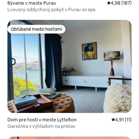
Bývanie v meste Purau
Priemerné ohod
4,98 (187)
Luxusný oddychový pobyt v Purau so spa
Obľúbené medzi hosťami
Obľúbené medzi hosťami
Dom pre hostí v meste Lyttelton
Priemerné oh
4,91 (11)
Garsónka s výhľadom na prístav