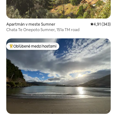
Apartmán v meste Sumner
Priemerné ohod
4,91 (343)
Chata Te Onepoto Sumner, 151a TM road
Obľúbené medzi hosťami
Najobľúbenejšie medzi hosťami