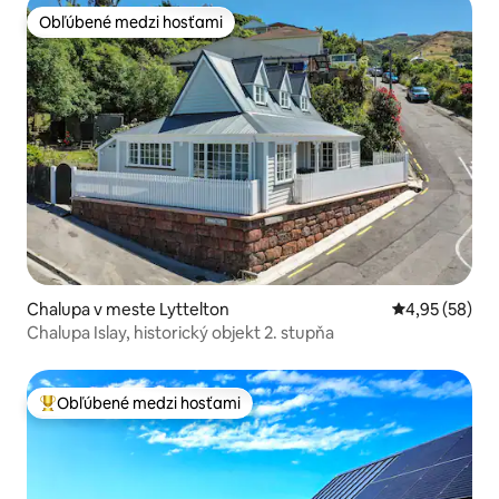
Obľúbené medzi hosťami
Obľúbené medzi hosťami
Chalupa v meste Lyttelton
Priemerné oho
4,95 (58)
Chalupa Islay, historický objekt 2. stupňa
Obľúbené medzi hosťami
Najobľúbenejšie medzi hosťami