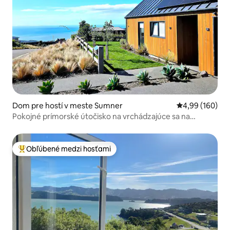
Dom pre hostí v meste Sumner
Priemerné ohod
4,99 (160)
Pokojné prímorské útočisko na vrchádzajúce sa na
vrchole
Obľúbené medzi hosťami
Najobľúbenejšie medzi hosťami