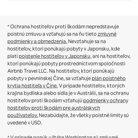
* Ochrana hostiteľov proti škodám nepredstavuje
poistnú zmluvu a vzťahujú sa na ňu tieto
zmluvné
podmienky a obmedzenia.
Nevzťahuje sa na
hostiteľov, ktorí ponúkajú pobyty v Japonsku, kde
platí
poistenie hostiteľov v Japonsku,
ani na hostiteľov,
ktorí ponúkajú pobyty prostredníctvom spoločnosti
Airbnb Travel LLC.
Na hostiteľov, ktorí ponúkajú
pobyty v pevninskej Číne, sa vzťahuje
plán poistného
krytia hostiteľa v Číne.
V prípade hostiteľov, ktorých
krajina bydliska alebo sídla je v Austrálii, sa na ochranu
hostiteľov proti škodám vzťahujú
podmienky ochrany
hostiteľov proti škodám pre austrálskych
používateľov.
Nezabúdajte, že všetky poistné limity sú
uvedené v USD.
* V prípade ponúk v štáte Washington sú zmluvné