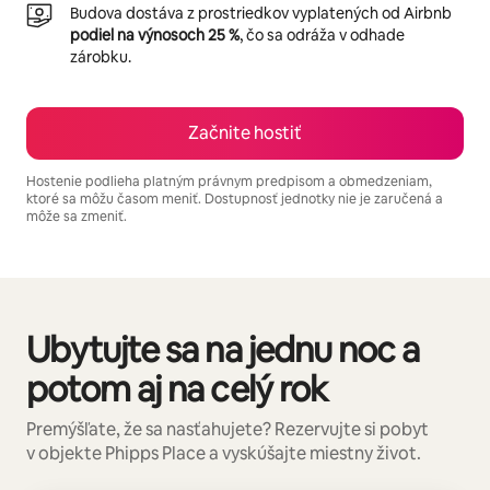
Budova dostáva z prostriedkov vyplatených od Airbnb
podiel na výnosoch 25 %
, čo sa odráža v odhade
zárobku.
Začnite hostiť
Hostenie podlieha platným právnym predpisom a obmedzeniam,
ktoré sa môžu časom meniť. Dostupnosť jednotky nie je zaručená a
môže sa zmeniť.
Vaše potenciálne zárobky sú $835 za mesiac
Ubytujte sa na jednu noc a
Zobrazuje sa 0 z 0 položiek
potom aj na celý rok
Premýšľate, že sa nasťahujete? Rezervujte si pobyt
v objekte Phipps Place a vyskúšajte miestny život.