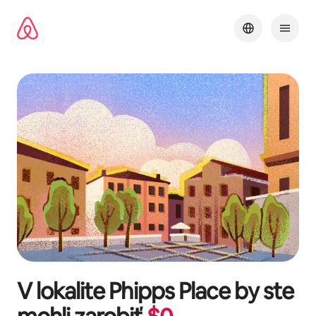
Preskočiť
na
obsah.
V lokalite
Phipps Place
by ste