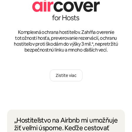
Komplexná ochrana hostiteľov. Zahŕňa overenie
totožnosti hosťa, preverovanie rezervácií, ochranu
hostiteľov proti škodám do výšky 3 mil.*, nepretržitú
bezpečnostnú linku a mnoho ďalších vecí.
Zistite viac
„Hostiteľstvo na Airbnb mi umožňuje
žiť veľmi úsporne. Keďže cestovať