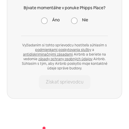
Bývate momentálne v ponuke Phipps Place?
Áno
Nie
Vyžiadaním si tohto sprievodcu hostiteľa súhlasím s
podmienkami poskytovania služby
a
antidiskriminačnými zásadami
Airbnb a beriete na
vedomie
zásady ochrany osobných údajov
Airbnb.
Súhlasím s tým, aby Airbnb poskytlo moje kontaktné
údaje správe budovy.
Získať sprievodcu