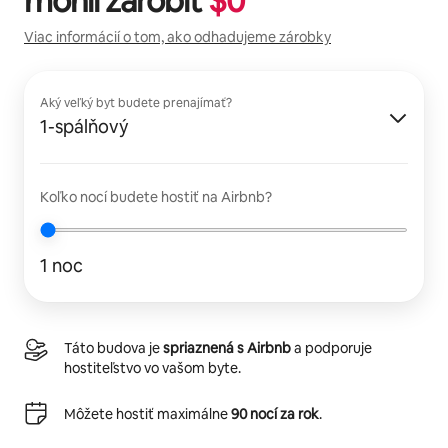
mohli zarobiť
$
0
Viac informácií o tom, ako odhadujeme zárobky
Aký veľký byt budete prenajímať?
1-spálňový
Koľko nocí budete hostiť na Airbnb?
1 noc
Táto budova je
spriaznená s Airbnb
a podporuje
hostiteľstvo vo vašom byte.
Môžete hostiť maximálne
90 nocí za rok
.