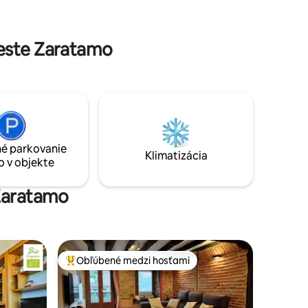
 od diaľnic
skutočnou vysokou rýchlosťou.
 Vitoria,
Perfektné miesto na oddych vonku a
návštevu okolia.
este Zaratamo
é parkovanie
Klimatizácia
o v objekte
 Zaratamo
Obľúbené medzi hosťami
Najobľúbenejšie medzi hosťami