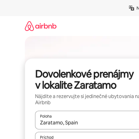
Preskočiť
N
na
obsah.
Dovolenkové prenájmy
v lokalite Zaratamo
Nájdite a rezervujte si jedinečné ubytovania n
Airbnb
Poloha
Keď budú výsledky k dispozícii, môžete si ich p
Príchod