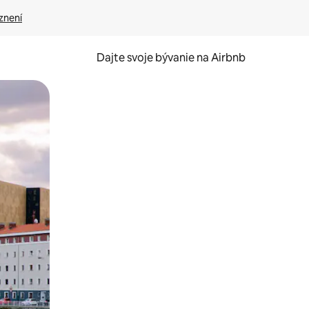
znení
Dajte svoje bývanie na Airbnb
kúmať pomocou dotykových gest či potiahnutia prstom.