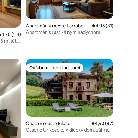
Apartmán v meste Larrabetz
Priemerné ohodnoteni
4,95 (81)
u
Apartmán s rustikálnym nádychom
notení: 32
Priemerné ohodnotenie 4,76 z 5, počet hodnotení: 114
4,76 (114)
15 minút
Obľúbené medzi hosťami
Obľúbené medzi hosťami
Chata v meste Bilbao
Priemerné ohodnotenie
4,93 (97)
Caserío Urikosolo. Vidiecky dom, záhrada
otení: 32
a gril