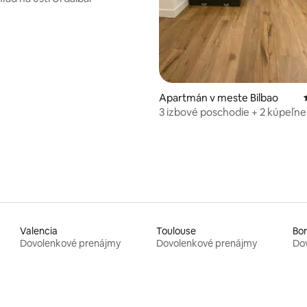
Apartmán v meste Bilbao
3 izbové poschodie + 2 kúpeľne
in 24h | Metro 3 min | Wifi
Valencia
Toulouse
Bo
Dovolenkové prenájmy
Dovolenkové prenájmy
Do