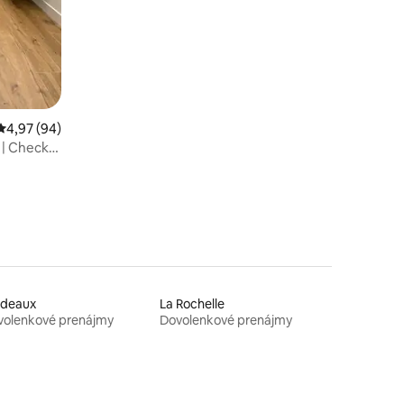
Priemerné ohodnotenie 4,97 z 5, počet hodnotení: 94
4,97 (94)
 | Check-
rdeaux
La Rochelle
volenkové prenájmy
Dovolenkové prenájmy