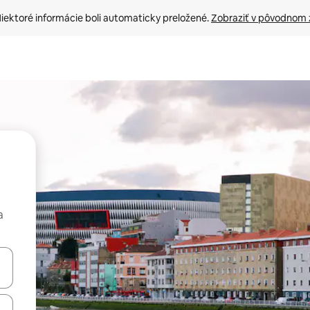
iektoré informácie boli automaticky preložené. 
Zobraziť v pôvodnom 
a
rechádzať pomocou klávesov so šípkami nahor a nadol alebo ich pres