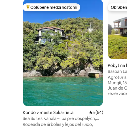
Obľúbené medzi hosťami
Obľúben
Najobľúbenejšie medzi hosťami
Obľúben
Pobyt na
ngia
Basoan La
výhľadom
Agroturis
Mungii, 1
Juan de G
rezerváci
Plentzia, 
apartmáno
Wi-Fi, te
Kondo v meste Sukarrieta
Priemerné ohodnote
5 (54)
obývací p
Sea Suites Kanala – Iba pre dospelých,
vybavenú
Sea suites ii
Rodeada de árboles y lejos del ruido,
a vlastnú