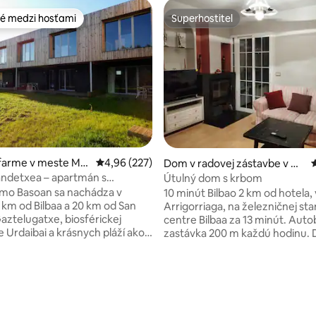
é medzi hosťami
Superhostiteľ
é medzi hosťami
Superhostiteľ
 farme v meste Mu
Priemerné ohodnotenie 4,96 z 5, počet hodno
4,96 (227)
Dom v radovej zástavbe v m
este Zaratamo
ndetxea – apartmán s
Útulný dom s krbom
 na hory
mo Basoan sa nachádza v
10 minút Bilbao 2 km od hotela, 
5 km od Bilbaa a 20 km od San
Arrigorriaga, na železničnej stan
aztelugatxe, biosférickej
centre Bilbaa za 13 minút. Aut
e Urdaibai a krásnych pláží ako
zastávka 200 m každú hodinu.
Gorliz alebo Sopelana. Jeho 9
umiestnené rodinné ubytovanie
v má klimatizáciu, bezplatné
pokojná vidiecka dedina, aby st
levízor s plochou obrazovkou,
odpojiť. Hora chodníkov a jazda
nie 5 z 5, počet hodnotení: 54
riestor s pohovkou, dobre
tej istej dedine. Nachádza sa 4
 kuchyňu s jedálenským kútom
miest San Juan de Gaztelugatxe
 kúpeľňu so sprchovacím
Mundaka , 30 minút od pláží, 2