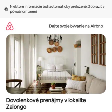
Preskočiť
Niektoré informácie boli automaticky preložené. 
Zobraziť v 
na
pôvodnom znení
obsah.
Dajte svoje bývanie na Airbnb
Dovolenkové prenájmy v lokalite
Zalongo