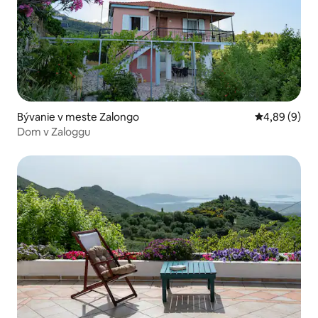
Bývanie v meste Zalongo
Priemerné oh
4,89 (9)
Dom v Zaloggu