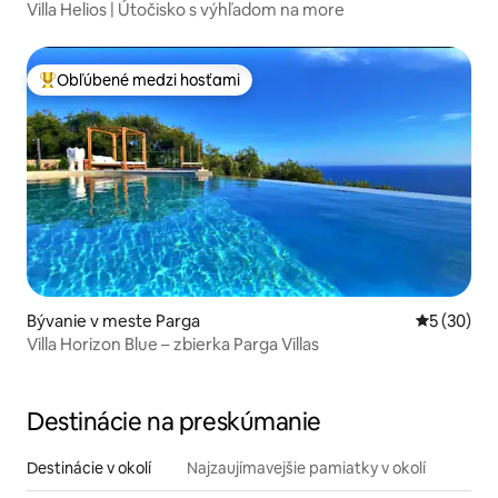
Villa Helios | Útočisko s výhľadom na more
Obľúbené medzi hosťami
Najobľúbenejšie medzi hosťami
Bývanie v meste Parga
Priemerné 
5 (30)
Villa Horizon Blue – zbierka Parga Villas
Destinácie na preskúmanie
Destinácie v okolí
Najzaujímavejšie pamiatky v okolí