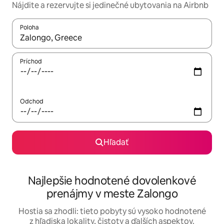
Nájdite a rezervujte si jedinečné ubytovania na Airbnb
Poloha
Keď budú výsledky k dispozícii, môžete si ich prechádzať pom
Príchod
Odchod
Hľadať
Najlepšie hodnotené dovolenkové
prenájmy v meste Zalongo
Hostia sa zhodli: tieto pobyty sú vysoko hodnotené
z hľadiska lokality, čistoty a ďalších aspektov.