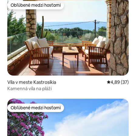
Obľúbené medzi hosťami
Obľúbené medzi hosťami
Vila v meste Kastrosikia
Priemerné oho
4,89 (37)
Kamenná vila na pláži
Obľúbené medzi hosťami
Obľúbené medzi hosťami