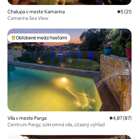
Chalupa v meste Kamarina
Priemerné
5 (21)
Camarina Sea View
Obľúbené medzi hosťami
Najobľúbenejšie medzi hosťami
Vila v meste Parga
Priemerné oho
4,87 (87)
Centrum Pargy, súkromná vila, úžasný výhľad