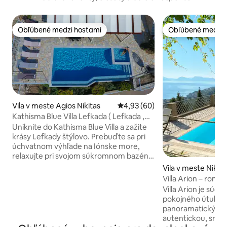
Obľúbené medzi hosťami
Obľúbené medzi 
Obľúbené medzi hosťami
Obľúbené medzi 
Vila v meste Agios Nikitas
Priemerné ohodnotenie 4,93 z 
4,93 (60)
Kathisma Blue Villa Lefkada ( Lefkada ,
Kathisma )
Uniknite do Kathisma Blue Villa a zažite
krásy Lefkady štýlovo. Prebuďte sa pri
úchvatnom výhľade na Iónske more,
relaxujte pri svojom súkromnom bazéne
a vychutnajte si nezabudnuteľné západy
Vila v meste Nikia
slnka nad Iónskym morom. Vila ponúka
Villa Arion – roma
ubytovanie až pre 10 hostí, 5
na more a súkro
Villa Arion je súčas
elegantných spální, 4 moderné kúpeľne,
pokojného útulku 
plne vybavenú kuchyňu, vybavenie na
panoramatickým 
grilovanie a priestranné vonkajšie
autentickou, srde
priestory. Len pár minút od pláže