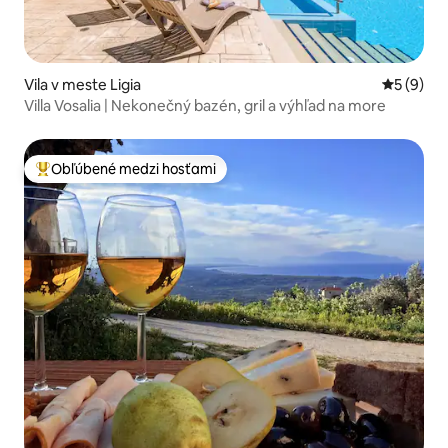
Vila v meste Ligia
Priemerné
5 (9)
Villa Vosalia | Nekonečný bazén, gril a výhľad na more
Obľúbené medzi hosťami
Najobľúbenejšie medzi hosťami