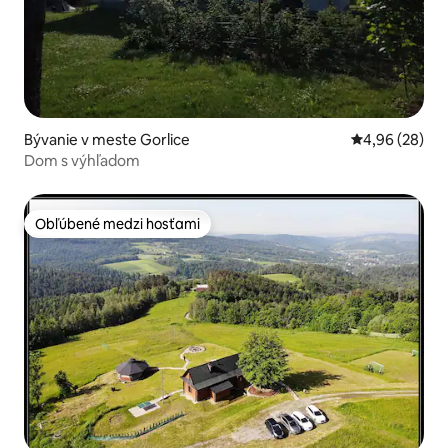
Bývanie v meste Gorlice
Priemerné oho
4,96 (28)
Dom s výhľadom
Obľúbené medzi hosťami
Obľúbené medzi hosťami