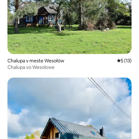
Chalupa v meste Wesołów
Priemerné
5 (13)
Chalupa vo Wesolowe