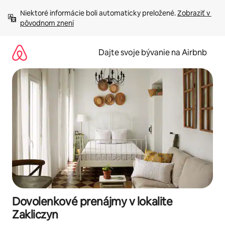
Preskočiť
Niektoré informácie boli automaticky preložené. 
Zobraziť v 
na
pôvodnom znení
obsah.
Dajte svoje bývanie na Airbnb
Dovolenkové prenájmy v lokalite
Zakliczyn