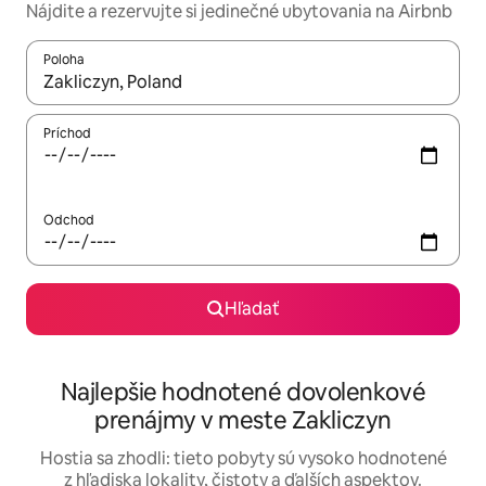
Nájdite a rezervujte si jedinečné ubytovania na Airbnb
Poloha
Keď budú výsledky k dispozícii, môžete si ich prechádzať pom
Príchod
Odchod
Hľadať
Najlepšie hodnotené dovolenkové
prenájmy v meste Zakliczyn
Hostia sa zhodli: tieto pobyty sú vysoko hodnotené
z hľadiska lokality, čistoty a ďalších aspektov.