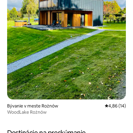
Bývanie v meste Rożnów
Priemerné oho
4,86 (14)
WoodLake Rożnów
Destinácie na preskúmanie