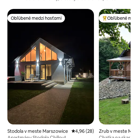
Obľúbené medzi hosťami
Obľúbené medz
Obľúbené medzi hosťami
Najobľúbenejšie 
Stodola v meste Marszowice
Priemerné ohodnotenie 4,96 z 
4,96 (28)
Zrub v meste Męc
Apartmány Stodoła Chillout
Chatka na skarpie