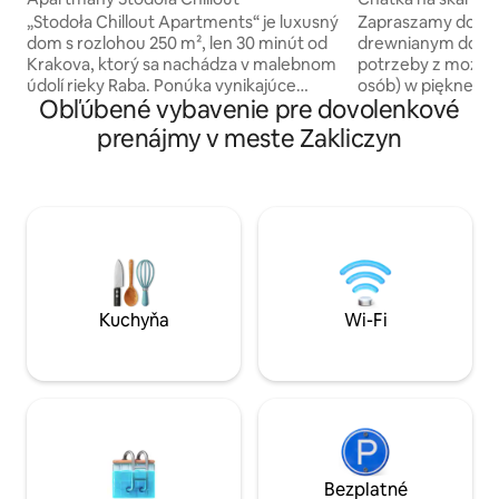
„Stodoła Chillout Apartments“ je luxusný
Zapraszamy do re
dom s rozlohou 250 m², len 30 minút od
drewnianym domku
Krakova, ktorý sa nachádza v malebnom
potrzeby z możliwo
údolí rieky Raba. Ponúka vynikajúce
osób) w pięknej m
Obľúbené vybavenie pre dovolenkové
podmienky pre výlety do hôr a
Domek w pełni wyp
cyklistické trasy. Apartmány sú
narożnikiem (z fun
prenájmy v meste Zakliczyn
moderné, plné šarmu a pohodlia, s
kuchenny wyposaż
pohodlnými lôžkami a relaxačnou zónou
grzewczą, mikrofal
a vírivkou pre úplnú relaxáciu. Pre
szklanki, sztućce. 
aktívnych hostí sú k dispozícii ihriská, hry
podwójne łóżko 16
a pingpongový stôl a stolný futbal. Na
pojedyncze 90x200) Przed dom
mieste môžete využiť gril a pôvabnú
jest duży, zadasz
terasu. Pozývame vás na
położony w cichej 
nezabudnuteľné chvíle relaxu!
asfaltową, dookoła
Kuchyňa
Wi-Fi
Bezplatné