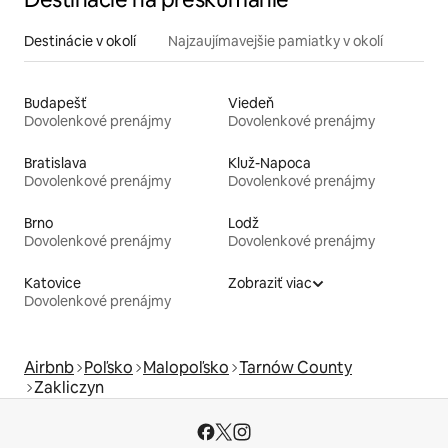
Destinácie v okolí
Najzaujímavejšie pamiatky v okolí
Budapešť
Viedeň
Dovolenkové prenájmy
Dovolenkové prenájmy
Bratislava
Kluž-Napoca
Dovolenkové prenájmy
Dovolenkové prenájmy
Brno
Lodž
Dovolenkové prenájmy
Dovolenkové prenájmy
Katovice
Zobraziť viac
Dovolenkové prenájmy
Airbnb
Poľsko
Malopoľsko
Tarnów County
Zakliczyn