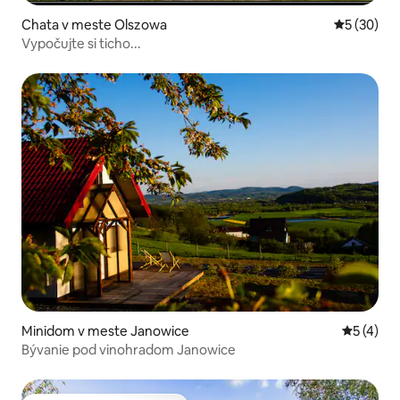
Chata v meste Olszowa
Priemerné 
5 (30)
Vypočujte si ticho...
Minidom v meste Janowice
Priemerné
5 (4)
Bývanie pod vinohradom Janowice