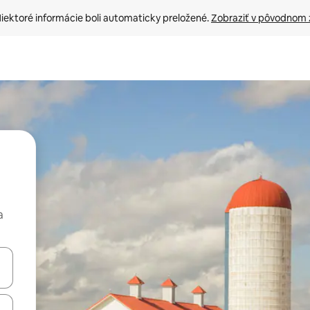
iektoré informácie boli automaticky preložené. 
Zobraziť v pôvodnom 
a
rechádzať pomocou klávesov so šípkami nahor a nadol alebo ich pres