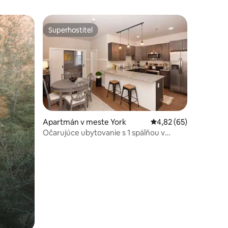
Superhostiteľ
Superhostiteľ
otení: 86
Apartmán v meste York
Priemerné ohodnotenie
4,82 (65)
Očarujúce ubytovanie s 1 spálňou v
centre mesta 406