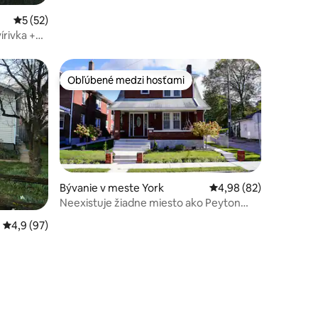
Priemerné ohodnotenie 5 z 5, počet hodnotení: 52
5 (52)
írivka +
Obľúbené medzi hosťami
Obľúbené medzi hosťami
Bývanie v meste York
Priemerné ohodnotenie
4,98 (82)
Neexistuje žiadne miesto ako Peyton
Place
notení: 43
Priemerné ohodnotenie 4,9 z 5, počet hodnotení: 97
4,9 (97)