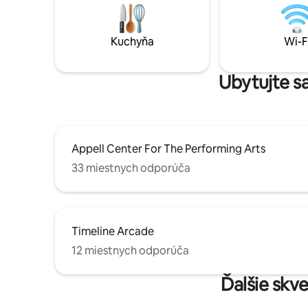
pripravenej v našom kávovare Breville
poskytne
Touch Espresso Machine. Užite si pokoj v
reštauráci
celej svojej kráse a vytvorte si spomienky,
Vychutnaj
Kuchyňa
Wi-F
ktoré vydržia večne
mikrovlnn
Poskytnit
Ubytujte sa
Appell Center For The Performing Arts
33 miestnych odporúča
Timeline Arcade
12 miestnych odporúča
Ďalšie skv