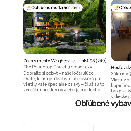
Obľúbené medzi hosťami
Obľúb
Najobľúbenejšie medzi hosťami
Najobľúb
Zrub v meste Wrightsville
Priemerné ohodnotenie 
4,98 (249)
The Roundtop Chalet (romantický
Hosťovsk
oddych pre páry)
Doprajte si pobyt v našej očarujúcej
e Red Lio
Súkromný
chate, ktorá je ideálnym útočiskom pre
Vlastný 
všetky vaše špeciálne oslavy – či už sú to
kúpeľňou
výročia, narodeniny alebo jednoducho
bezplatný
veľmi potrebný únik z rutiny. Táto chata,
vidieckej 
ktorá je dokonale navrhnutá pre
Obľúbené vybav
poloha: 3
romantické pobyty, dokonale spája
Lancaster
rustikálne čaro s moderným komfortom.
letiska BW
Vychutnajte si teplo útulného kozuba,
Lyžiarska 
relaxujte vo vírivke a doprajte si
minút! Tur
neobmedzené množstvo kávy s mliekom
miestnej ž