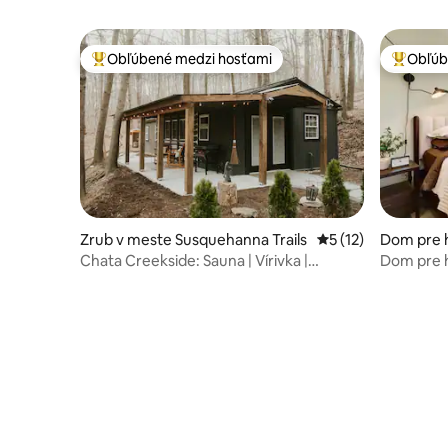
Obľúbené medzi hosťami
Obľúb
Najobľúbenejšie medzi hosťami
Najobľúb
Zrub v meste Susquehanna Trails
Priemerné ohodnote
5 (12)
Dom pre 
stoga
Chata Creekside: Sauna | Vírivka |
Dom pre h
Ohnisko | Útulná