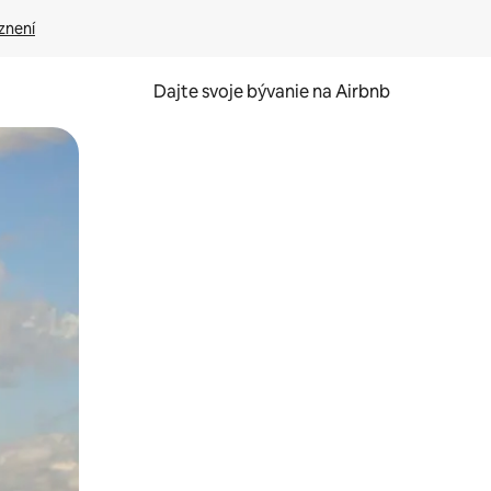
znení
Dajte svoje bývanie na Airbnb
kúmať pomocou dotykových gest či potiahnutia prstom.