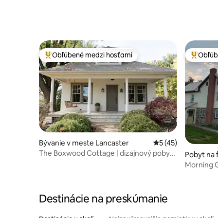
Obľúbené medzi hosťami
Obľúb
Najobľúbenejšie medzi hosťami
Najobľúb
Bývanie v meste Lancaster
Priemerné ohodnote
5 (45)
The Boxwood Cottage | dizajnový pobyt
Pobyt na 
s vírivkou
Lion
Morning G
Destinácie na preskúmanie