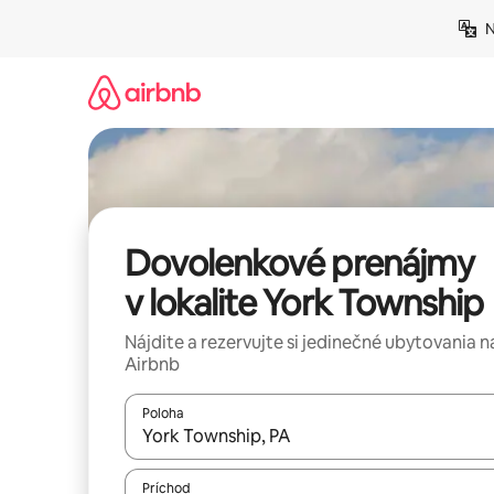
Preskočiť
N
na
obsah.
Dovolenkové prenájmy
v lokalite York Township
Nájdite a rezervujte si jedinečné ubytovania n
Airbnb
Poloha
Keď budú výsledky k dispozícii, môžete si ich p
Príchod