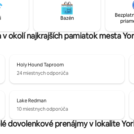
drevo, gril na drevené uhlie, vo
me odporúčania pre
jedálenské priestory, vírivku, a
e a aktivity v danej oblasti.
automat s 300 hrami a stolný fu
Bezplatn
te si kávovar značky Keurig,
i
Bazén
priam
ú rúru a minichladničku.
e občerstvenie a balenú vodu.
 v okolí najkrajších pamiatok mesta Y
Holy Hound Taproom
24 miestnych odporúča
Lake Redman
10 miestnych odporúča
elé dovolenkové prenájmy v lokalite Yo