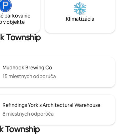
nkajšie
dekoráciami Gray Apple Market.
rkádový
10 minút jazdy do centra Yorku a k ďalším
tbal!
obľúbeným destináciám, ako je
é parkovanie
Klimatizácia
výstavište York Fairgrounds.
o v objekte
ork Township
Mudhook Brewing Co
15 miestnych odporúča
Refindings York's Architectural Warehouse
8 miestnych odporúča
rk Township