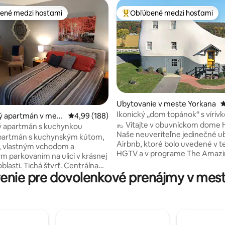
ené medzi hosťami
Obľúbené medzi hosťami
enejšie medzi hosťami
Najobľúbenejšie medzi hosťami
Ubytovanie v meste Yorkana
P
4,98 z 5, počet hodnotení: 249
Ikonický „dom topánok“ s vírivk
ý apartmán v mest
Priemerné ohodnotenie 4,99 z 5, počet hodno
4,99 (188)
ohniskom a arkádou!
👞 Vitajte v obuvníckom dome 
n
 apartmán s kuchynkou
Naše neuveriteľne jedinečné u
apartmán s kuchynským kútom,
Airbnb, ktoré bolo uvedené v tel
, vlastným vchodom a
HGTV a v programe The Amazi
m parkovaním na ulici v krásnej
sa nachádza pozdĺž historickej 
oblasti. Tichá štvrť. Centrálna
Lincoln Highway a leží vedľa kr
enie pre dovolenkové prenájmy v mest
0 minút do Harrisburgu alebo
poľnohospodárskych polí v Pens
u; 1 hod. do Baltimoru alebo
Nedávno sme tento dom, ktorý
I; 2 hodiny do Philadelphie.
označený za historickú pamiatk
strecha je vzdialená len 30
našich hostí starostlivo zrekonš
istika a cykloturistika po
tak, aby obsahoval vonkajšie oh
elezničnej trati. Radi Vám