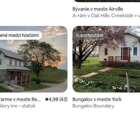
Bývanie v meste Airville
A-rám v Oak Hills: Creekside + v
sauna.
ené medzi hosťami
Superhostiteľ
enejšie medzi hosťami
Superhostiteľ
nie 5 z 5, počet hodnotení: 45
farme v meste Red
Priemerné ohodnotenie 4,98 z 5, počet hod
4,98 (43)
Bungalov v meste York
lory Inn – statok
Bungalov Boundary