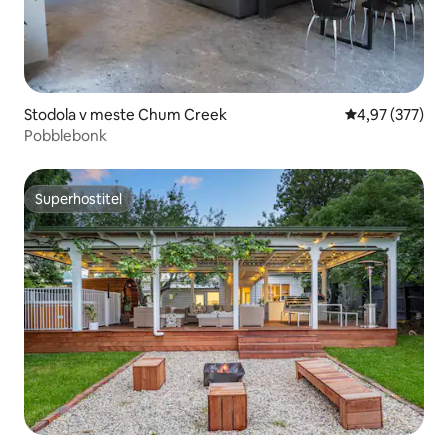
Stodola v meste Chum Creek
Priemerné ohod
4,97 (377)
Pobblebonk
Superhostiteľ
Superhostiteľ