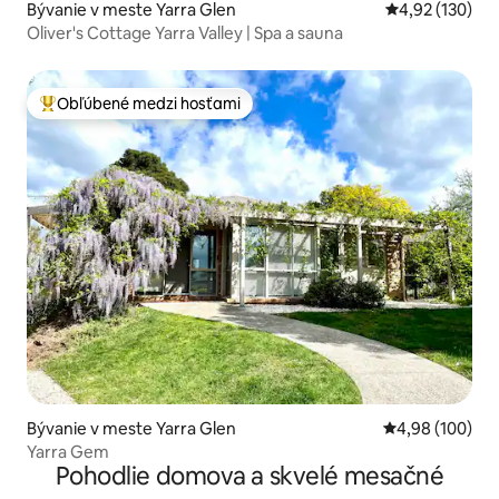
Bývanie v meste Yarra Glen
Priemerné ohod
4,92 (130)
Oliver's Cottage Yarra Valley | Spa a sauna
Obľúbené medzi hosťami
Najobľúbenejšie medzi hosťami
Bývanie v meste Yarra Glen
Priemerné ohod
4,98 (100)
Yarra Gem
Pohodlie domova a skvelé mesačné