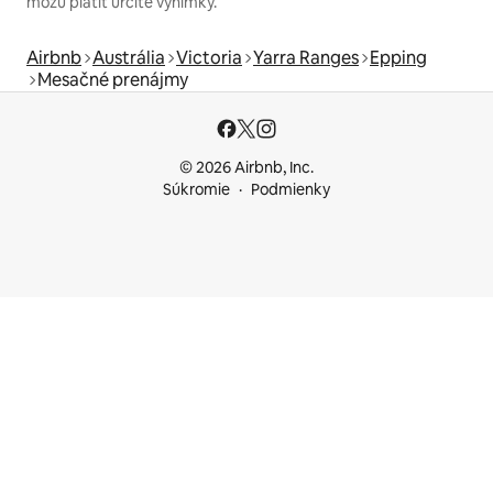
môžu platiť určité výnimky.
Airbnb
Austrália
Victoria
Yarra Ranges
Epping
Mesačné prenájmy
© 2026 Airbnb, Inc.
Súkromie
Podmienky