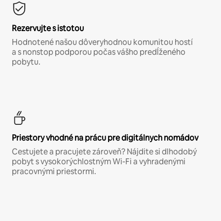
Rezervujte s istotou
Hodnotené našou dôveryhodnou komunitou hostí
a s nonstop podporou počas vášho predĺženého
pobytu.
Priestory vhodné na prácu pre digitálnych nomádov
Cestujete a pracujete zároveň? Nájdite si dlhodobý
pobyt s vysokorýchlostným Wi-Fi a vyhradenými
pracovnými priestormi.