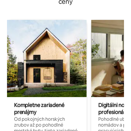
ceny
Kompletne zariadené
Digitálni nomá
prenájmy
profesionáli 
Od pokojných horských
Pohodlné ubyto
zrubov až po pohodlné
nomádov a pro
mestské byty, tieto zariadené
pracujúcich na 