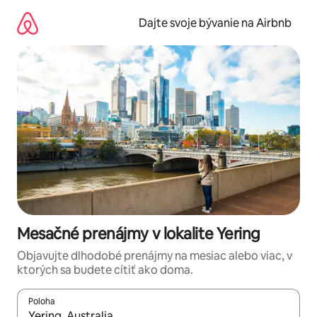
Preskočiť
na
Dajte svoje bývanie na Airbnb
obsah.
Mesačné prenájmy v lokalite Yering
Objavujte dlhodobé prenájmy na mesiac alebo viac, v
ktorých sa budete cítiť ako doma.
Poloha
Keď budú výsledky k dispozícii, môžete si ich prechádzať pom