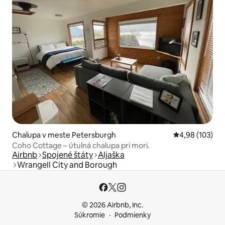
Chalupa v meste Petersburgh
Priemerné ohod
4,98 (103)
Coho Cottage – útulná chalupa pri mori.
Airbnb
Spojené štáty
Aljaška
Wrangell City and Borough
© 2026 Airbnb, Inc.
Súkromie
Podmienky