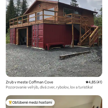
Zrub v meste Coffman Cove
Priemerné oh
4,85 (41)
Pozorovanie veľrýb, divá zver, rybolov, lov a turistika!
Obľúbené medzi hosťami
Najobľúbenejšie medzi hosťami