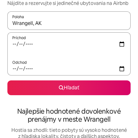
Nájdite a rezervujte si jedinečné ubytovania na Airbnb
Poloha
Keď budú výsledky k dispozícii, môžete si ich prechádzať pom
Príchod
Odchod
Hľadať
Najlepšie hodnotené dovolenkové
prenájmy v meste Wrangell
Hostia sa zhodli: tieto pobyty sú vysoko hodnotené
z hľadiska lokality, čistoty a ďalších aspektov.