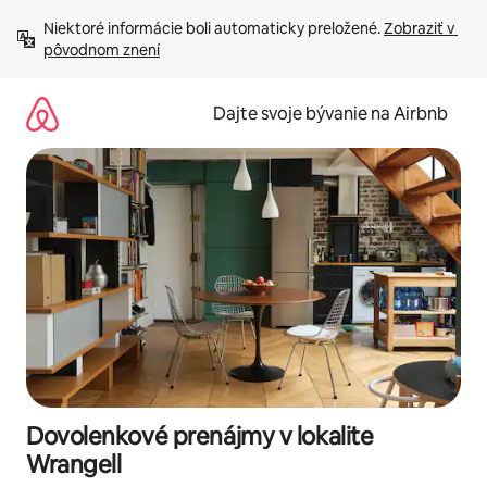
Preskočiť
Niektoré informácie boli automaticky preložené. 
Zobraziť v 
na
pôvodnom znení
obsah.
Dajte svoje bývanie na Airbnb
Dovolenkové prenájmy v lokalite
Wrangell