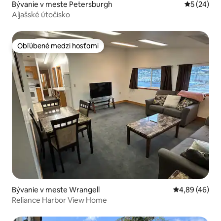
Bývanie v meste Petersburgh
Priemerné 
5 (24)
Aljašské útočisko
Obľúbené medzi hosťami
Obľúbené medzi hosťami
Bývanie v meste Wrangell
Priemerné oho
4,89 (46)
Reliance Harbor View Home