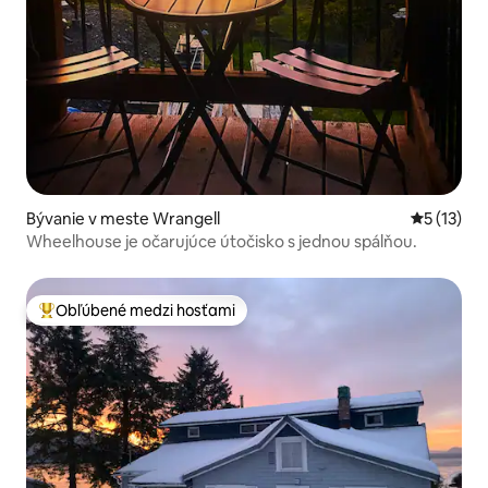
Bývanie v meste Wrangell
Priemerné
5 (13)
Wheelhouse je očarujúce útočisko s jednou spálňou.
Obľúbené medzi hosťami
Najobľúbenejšie medzi hosťami