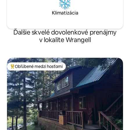
Klimatizácia
Ďalšie skvelé dovolenkové prenájmy
v lokalite Wrangell
Obľúbené medzi hosťami
Najobľúbenejšie medzi hosťami