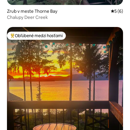
Zrub v meste Thorne Bay
Priemerné
5 (6)
Chalupy Deer Creek
Obľúbené medzi hosťami
Najobľúbenejšie medzi hosťami