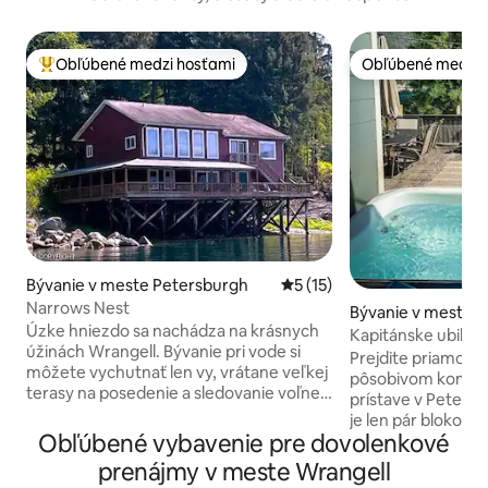
Obľúbené medzi hosťami
Obľúbené medzi 
Najobľúbenejšie medzi hosťami
Obľúbené medzi 
Bývanie v meste Petersburgh
Priemerné ohodnotenie 5 z 
5 (15)
Narrows Nest
Bývanie v meste 
Úzke hniezdo sa nachádza na krásnych
h
Kapitánske ubikáci
úžinách Wrangell. Bývanie pri vode si
bonusová izba, vír
Prejdite priamo cez
môžete vychutnať len vy, vrátane veľkej
pôsobivom komer
terasy na posedenie a sledovanie voľne
prístave v Peters
žijúcich zvierat, miestnych rybárskych
je len pár blokov ď
plavidiel a nádherných západov slnka vo
Obľúbené vybavenie pre dovolenkové
nórsky dom je vy
večerných hodinách. Nachádza sa 5 km
zariadením, ktoré 
prenájmy v meste Wrangell
od prístavu a obchodov v centre mesta,
pobyt potrebovať. Vírivka, OLE