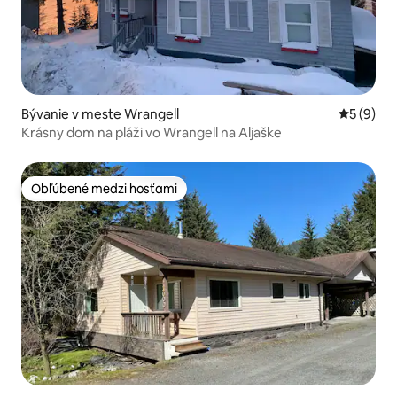
Bývanie v meste Wrangell
Priemerné
5 (9)
Krásny dom na pláži vo Wrangell na Aljaške
Obľúbené medzi hosťami
Obľúbené medzi hosťami