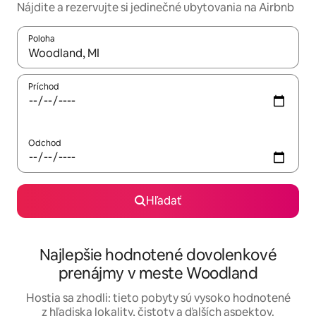
Nájdite a rezervujte si jedinečné ubytovania na Airbnb
Poloha
Keď budú výsledky k dispozícii, môžete si ich prechádzať pom
Príchod
Odchod
Hľadať
Najlepšie hodnotené dovolenkové
prenájmy v meste Woodland
Hostia sa zhodli: tieto pobyty sú vysoko hodnotené
z hľadiska lokality, čistoty a ďalších aspektov.