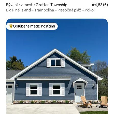
Bývanie v meste Grattan Township
Priemerné oh
4,83 (6)
Big Pine Island – Trampolína – Piesočná pláž – Pokoj
Obľúbené medzi hosťami
Najobľúbenejšie medzi hosťami