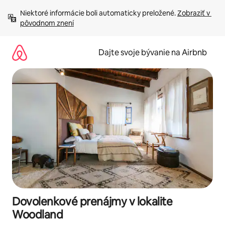
Preskočiť
Niektoré informácie boli automaticky preložené. 
Zobraziť v 
na
pôvodnom znení
obsah.
Dajte svoje bývanie na Airbnb
Dovolenkové prenájmy v lokalite
Woodland