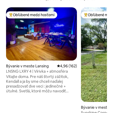
Obľúbené medzi hosťami
Obľúbené medz
Najobľúbenejšie medzi hosťami
Najobľúbenejšie 
Bývanie v meste Lansing
Priemerné ohodnotenie 4,96 z 5
4,96 (162)
LNSNG LXRY 4 | Vírivka + atmosféra
Vitajte doma. Pre náš štvrtý zážitok,
Kendall a ja by sme chceli naďalej
presadzovať dve veci : jedinečné +
útulné. Svetlá, ktoré môžu navodiť
atmosféru stlačením tlačidla.
Skontrolujte Plynový požiar vnútri, oheň
vonku. Skontrolujte Vlastný epoxidový
Bývanie v meste H
jedálenský stôl. Skontrolujte Televízor
Sunshine Corner