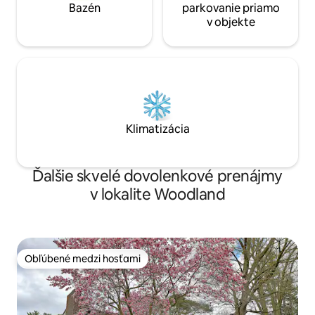
Bazén
parkovanie priamo
v objekte
Klimatizácia
Ďalšie skvelé dovolenkové prenájmy
v lokalite Woodland
Obľúbené medzi hosťami
Obľúbené medzi hosťami