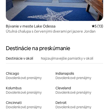
Bývanie v meste Lake Odessa
Priemerné
5 (13)
Útulná chalupa s červenými dverami pri jazere Jordan
Destinácie na preskúmanie
Destinácie v okolí
Najzaujímavejšie pamiatky v okolí
Chicago
Indianapolis
Dovolenkové prenájmy
Dovolenkové prenájmy
Kolumbus
Cleveland
Dovolenkové prenájmy
Dovolenkové prenájmy
Cincinnati
Detroit
Dovolenkové prenájmy
Dovolenkové prenájmy