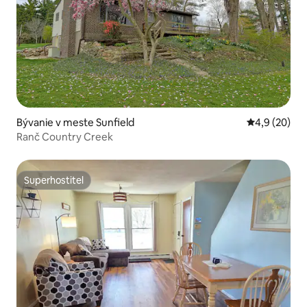
Bývanie v meste Sunfield
Priemerné oh
4,9 (20)
Ranč Country Creek
Superhostiteľ
Superhostiteľ