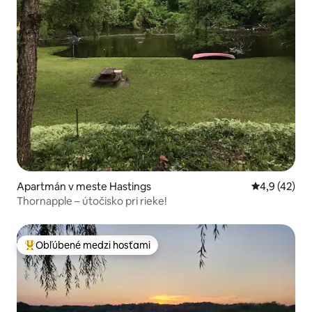
Apartmán v meste Hastings
Priemerné oh
4,9 (42)
Thornapple – útočisko pri rieke!
Obľúbené medzi hosťami
Najobľúbenejšie medzi hosťami