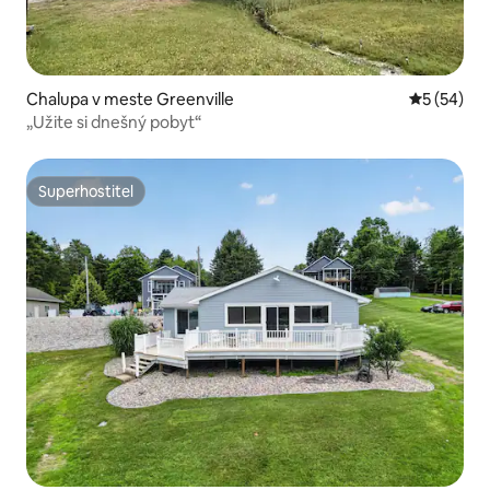
Chalupa v meste Greenville
Priemerné 
5 (54)
„Užite si dnešný pobyt“
Superhostiteľ
Superhostiteľ