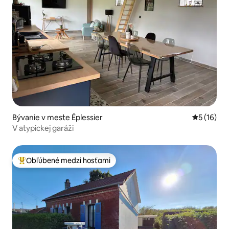
Bývanie v meste Éplessier
Priemerné 
5 (16)
V atypickej garáži
Obľúbené medzi hosťami
Najobľúbenejšie medzi hosťami