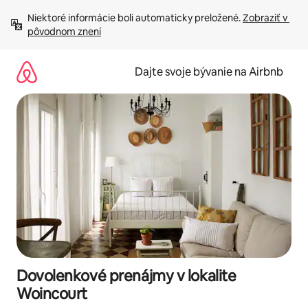
Preskočiť
Niektoré informácie boli automaticky preložené. 
Zobraziť v 
na
pôvodnom znení
obsah.
Dajte svoje bývanie na Airbnb
Dovolenkové prenájmy v lokalite
Woincourt