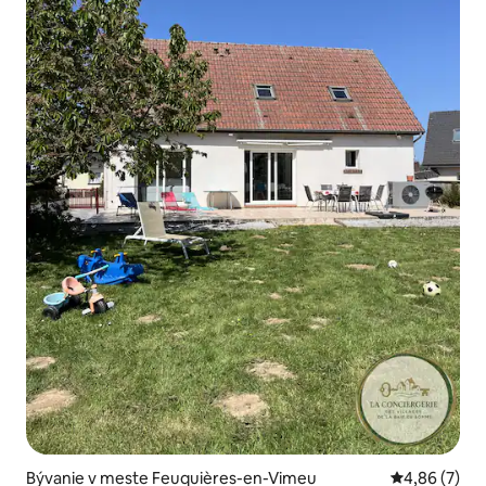
Bývanie v meste Feuquières-en-Vimeu
Priemerné oh
4,86 (7)