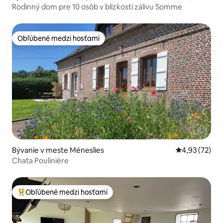
Rodinný dom pre 10 osôb v blízkosti zálivu Somme
Obľúbené medzi hosťami
Obľúbené medzi hosťami
Bývanie v meste Méneslies
Priemerné oho
4,93 (72)
Chata Poulinière
Obľúbené medzi hosťami
Najobľúbenejšie medzi hosťami