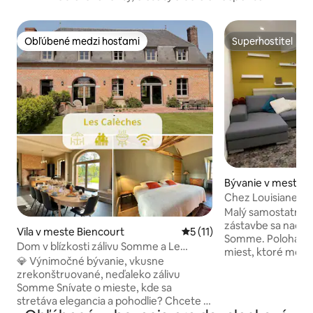
Obľúbené medzi hosťami
Superhostiteľ
Obľúbené medzi hosťami
Superhostiteľ
Bývanie v meste Fr
botin
Chez Louisiane
Malý samostatne s
zástavbe sa nachád
Vila v meste Biencourt
Priemerné ohodnotenie 5 z 
5 (11)
Somme. Poloha v blízkosti všetkých
Dom v blízkosti zálivu Somme a Le
miest, ktoré môžet
Tréport – terasa
💎 Výnimočné bývanie, vkusne
Somme (15 minút o
zrekonštruované, neďaleko zálivu
Tréport, 15 minút o
Somme Snívate o mieste, kde sa
Somme a Cayeux s
stretáva elegancia a pohodlie? Chcete si
Le Crotoy). Prenájom veľmi blízko