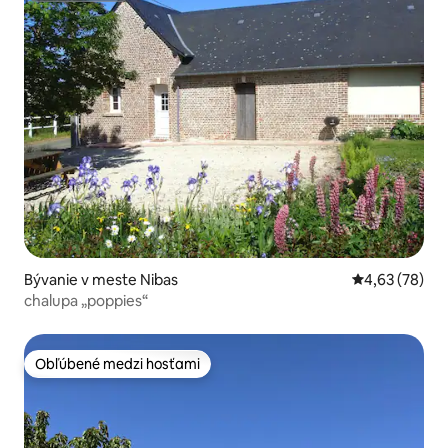
Bývanie v meste Nibas
Priemerné oho
4,63 (78)
chalupa „poppies“
Obľúbené medzi hosťami
Obľúbené medzi hosťami