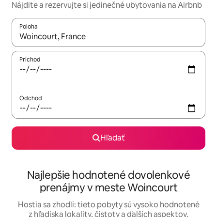
Nájdite a rezervujte si jedinečné ubytovania na Airbnb
Poloha
Keď budú výsledky k dispozícii, môžete si ich prechádzať pom
Príchod
Odchod
Hľadať
Najlepšie hodnotené dovolenkové
prenájmy v meste Woincourt
Hostia sa zhodli: tieto pobyty sú vysoko hodnotené
z hľadiska lokality, čistoty a ďalších aspektov.