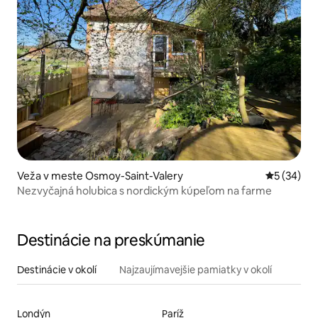
Veža v meste Osmoy-Saint-Valery
Priemerné 
5 (34)
Nezvyčajná holubica s nordickým kúpeľom na farme
Destinácie na preskúmanie
Destinácie v okolí
Najzaujímavejšie pamiatky v okolí
Londýn
Paríž