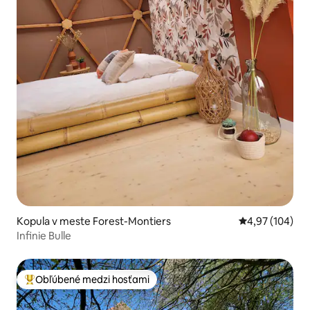
Kopula v meste Forest-Montiers
Priemerné ohod
4,97 (104)
Infinie Bulle
Obľúbené medzi hosťami
Najobľúbenejšie medzi hosťami