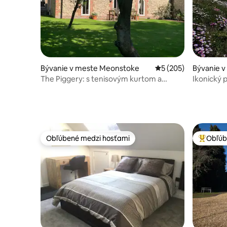
Bývanie v meste Meonstoke
Priemerné ohodnoten
5 (205)
Bývanie v
The Piggery: s tenisovým kurtom a
Ikonický p
herňou
House, L
Obľúbené medzi hosťami
Obľúb
Obľúbené medzi hosťami
Najobľúb