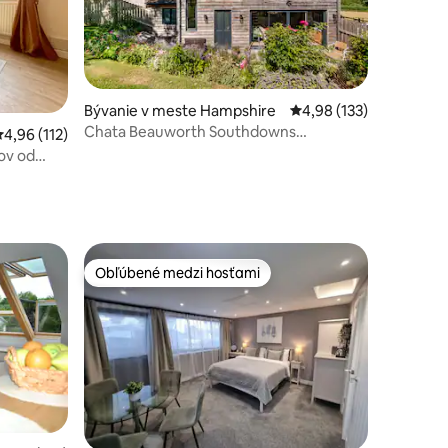
Bývanie v meste Hampshire
Priemerné ohodnotenie
4,98 (133)
Chata Beauworth Southdowns
tení: 144
riemerné ohodnotenie 4,96 z 5, počet hodnotení: 112
4,96 (112)
Hampshire
kov od
Obľúbené medzi hosťami
Obľúbené medzi hosťami