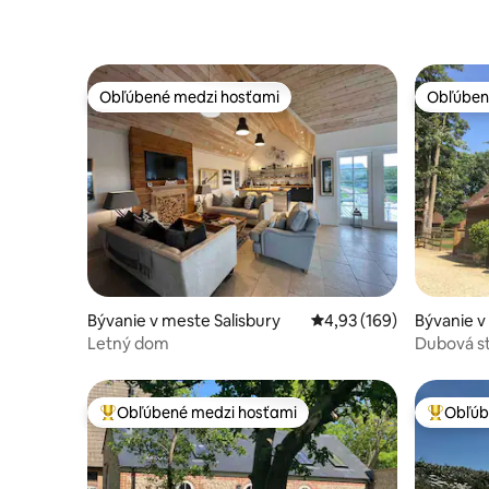
Obľúbené medzi hosťami
Obľúben
Obľúbené medzi hosťami
Obľúben
Bývanie v meste Salisbury
Priemerné ohodnotenie 
4,93 (169)
Bývanie 
r
Letný dom
Dubová st
Obľúbené medzi hosťami
Obľúb
Najobľúbenejšie medzi hosťami
Najobľúb