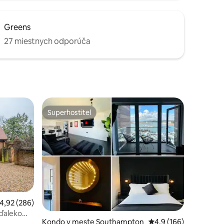
Greens
27 miestnych odporúča
Superhostiteľ
Superhostiteľ
tení: 394
riemerné ohodnotenie 4,92 z 5, počet hodnotení: 286
4,92 (286)
eďaleko
Kondo v meste Southampton
Priemerné ohodnoteni
4,9 (166)