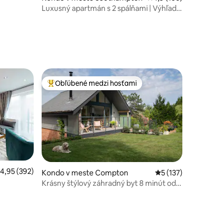
Luxusný apartmán s 2 spálňami | Výhľad
na rieku | Parkovanie
Obľúbené medzi hosťami
Najobľúbenejšie medzi hosťami
riemerné ohodnotenie 4,95 z 5, počet hodnotení: 392
4,95 (392)
Kondo v meste Compton
Priemerné ohodnote
5 (137)
Krásny štýlový záhradný byt 8 minút od
otení: 181
Winchesteru