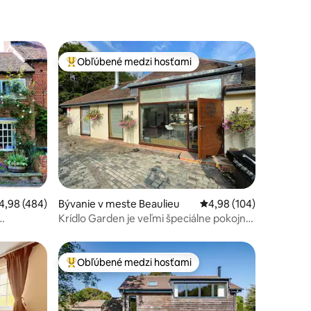
Obľúbené medzi hosťami
Najobľúbenejšie medzi hosťami
otení: 402
riemerné ohodnotenie 4,98 z 5, počet hodnotení: 484
4,98 (484)
Bývanie v meste Beaulieu
Priemerné ohodnotenie 
4,98 (104)
Krídlo Garden je veľmi špeciálne pokojné
miesto
Obľúbené medzi hosťami
Najobľúbenejšie medzi hosťami