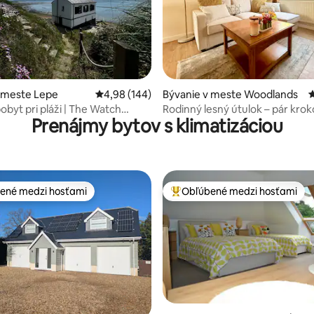
ie 5 z 5, počet hodnotení: 205
 meste Lepe
Priemerné ohodnotenie 4,98 z 5, počet hodno
4,98 (144)
Bývanie v meste Woodlands
P
obyt pri pláži | The Watch
Rodinný lesný útulok – pár kro
Prenájmy bytov s klimatizáciou
epe
Paultons Parku
ené medzi hosťami
Obľúbené medzi hosťami
enejšie medzi hosťami
Najobľúbenejšie medzi hosťami