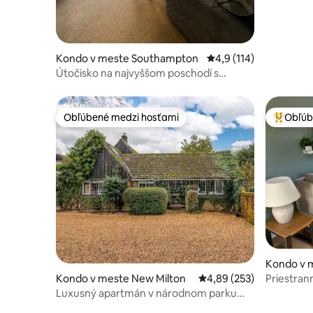
Kondo v meste Southampton
Priemerné ohodnotenie
4,9 (114)
Útočisko na najvyššom poschodí s
výhľadom a bezplatným parkovaním
Obľúbené medzi hosťami
Obľúb
Obľúbené medzi hosťami
Najobľúb
Kondo v 
Kondo v meste New Milton
Priemerné ohodnotenie 
4,89 (253)
Priestran
centre + 
Luxusný apartmán v národnom parku
New Forest