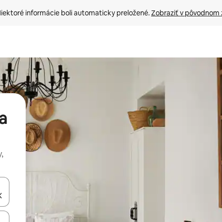
iektoré informácie boli automaticky preložené. 
Zobraziť v pôvodnom 
a
,
rechádzať pomocou klávesov so šípkami nahor a nadol alebo ich pres