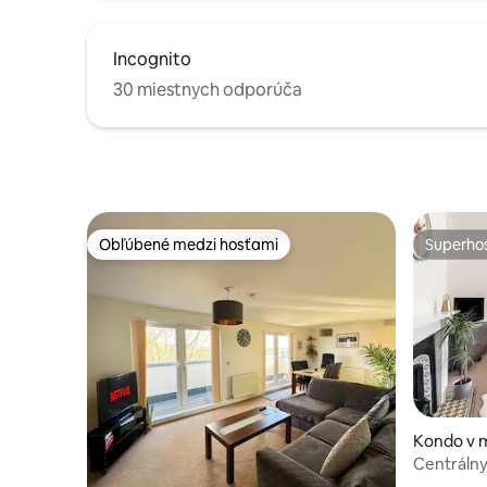
Incognito
30 miestnych odporúča
Obľúbené medzi hosťami
Superhos
Obľúbené medzi hosťami
Superhos
Kondo v 
n
Centrálny
vyhľadávan