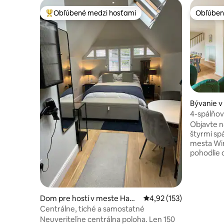
Obľúbené medzi hosťami
Obľúben
Najobľúbenejšie medzi hosťami
Obľúben
Bývanie 
4-spálňo
záhradou
Objavte n
štyrmi sp
mesta Win
pohodlie 
miest a z
oddýchnuť
ktoré je 
dohodil, 
Dom pre hostí v meste Ham
Priemerné ohodnotenie 
4,92 (153)
elegantné
pshire
Centrálne, tiché a samostatné
Wincheste
Neuveriteľne centrálna poloha. Len 150
chôdze! Či