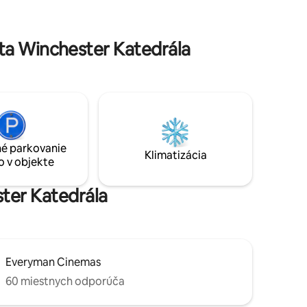
vysokými stropmi a oknami. Je to krásny
 vlaková
ľahký, vzdušný priestor.
chôdze.
ta Winchester Katedrála
é parkovanie
Klimatizácia
o v objekte
ster Katedrála
Everyman Cinemas
60 miestnych odporúča