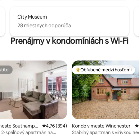
City Museum
28 miestnych odporúča
Prenájmy v kondomíniách s Wi-Fi
titeľ
Obľúbené medzi hosťami
titeľ
Najobľúbenejšie medzi hosťami
meste Southampto
Priemerné ohodnotenie 4,76 z 5, počet hodno
4,76 (394)
Kondo v meste Winchester
P
 2-spálňový apartmán na
Stabilný apartmán s vírivkou n
ej ulici 4
Winchesteru