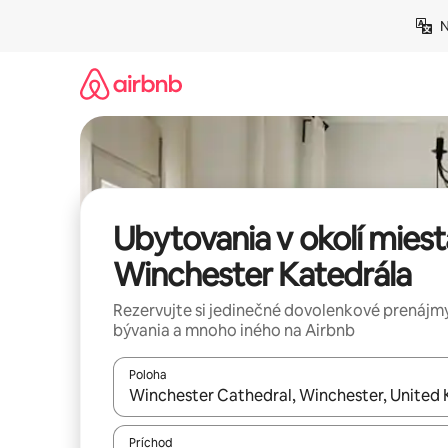
Preskočiť
N
na
obsah.
Ubytovania v okolí miest
Winchester Katedrála
Rezervujte si jedinečné dovolenkové prenájmy
bývania a mnoho iného na Airbnb
Poloha
Keď budú výsledky k dispozícii, môžete si ich p
Príchod