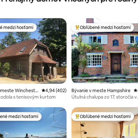
é medzi hosťami
Obľúbené medzi hosťami
é medzi hosťami
Najobľúbenejšie medzi hosťami
4,93 z 5, počet hodnotení: 169
v meste Wincheste
Priemerné ohodnotenie 4,94 z 5, počet hodn
4,94 (402)
Bývanie v meste Hampshire
P
odola s tenisovým kurtom
Útulná chalupa zo 17. storočia v
Chawtone Jane Austenovej
ené medzi hosťami
Obľúbené medzi hosťami
enejšie medzi hosťami
Najobľúbenejšie medzi hosťami