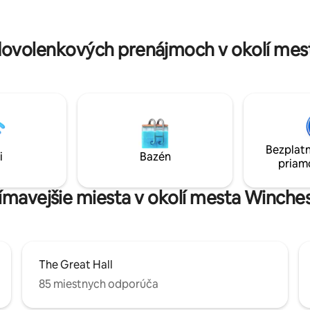
cesty, naše priestranné bývanie
priateľov. K dispozícii je jedno povolenie
hodlie a pohodlie. Zažite šarm
na parkovanie na ulici, zatiaľ čo
ru a rezervujte si pobyt ešte
stanica je vzdialená len kúsok 
ovolenkových prenájmoch v okolí mes
Bezplatn
i
Bazén
priam
jímavejšie miesta v okolí mesta Winche
The Great Hall
85 miestnych odporúča