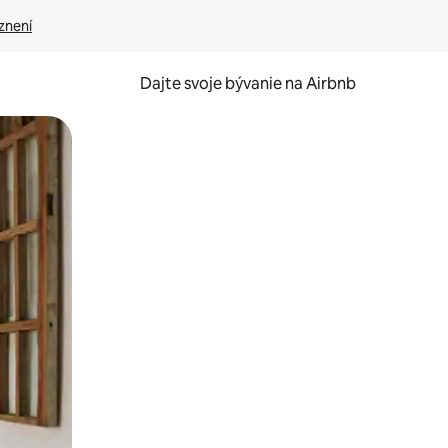
znení
Dajte svoje bývanie na Airbnb
kúmať pomocou dotykových gest či potiahnutia prstom.