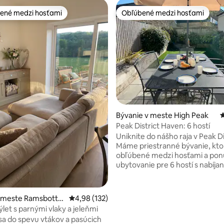
ené medzi hosťami
Obľúbené medzi hosťami
enejšie medzi hosťami
Obľúbené medzi hosťami
4,95 z 5, počet hodnotení: 114
Bývanie v meste High Peak
P
Peak District Haven: 6 hostí
Uniknite do nášho raja v Peak Di
Máme priestranné bývanie, kto
obľúbené medzi hosťami a pon
ubytovanie pre 6 hostí s nabíja
elektrických vozidiel pre väčšie
Môžete sa ponoriť do najúchva
národného parku v Anglicku – 
v meste Ramsbotto
Priemerné ohodnotenie 4,98 z 5, počet hodn
4,98 (132)
turistické chodníky priamo pre
let s parnými vlaky a jeleňmi
dverami. Útulný a moderný inte
a do spevu vtákov a pasúcich
ideálny na oddych po dobrodru