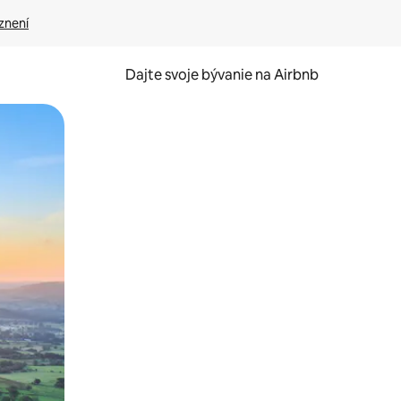
znení
Dajte svoje bývanie na Airbnb
kúmať pomocou dotykových gest či potiahnutia prstom.