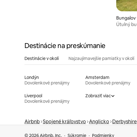
Bungalov 
Útulný bu
Destinácie na preskúmanie
Destinácie v okolí
Najzaujímavejšie pamiatky v okolí
Londýn
Amsterdam
Dovolenkové prenájmy
Dovolenkové prenájmy
Liverpool
Zobraziť viac
Dovolenkové prenájmy
Airbnb
Spojené kráľovstvo
Anglicko
Derbyshire
© 2026 Airbnb, Inc.
Súkromie
Podmienky