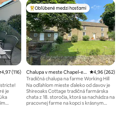
Zrub v m
Obľúbené medzi hosťami
Obľú
Najobľúbenejšie medzi hosťami
Najobľú
Voz na st
Vráťte sa
zrekonš
1895, kto
stanici. 
priestor,
pohodlnú 
nočný sp
Saddlewo
malebným
riemerné ohodnotenie 4,97 z 5, počet hodnotení: 116
4,97 (116)
Chalupa v meste Chapel-en
Priemerné ohodnotenie 
4,96 (262)
dedinami.
-le-Frith
aktivity
Tradičná chalupa na farme Working Hill
postaveni
stricte!
Na odľahlom mieste ďaleko od davov je
Rezervujt
ré je
Shireoaks Cottage tradičná farmárska
jedinečný
úka
chata z 18. storočia, ktorá sa nachádza na
ním
pracovnej farme na kopci s krásnym
 pohodlie.
výhľadom na rašelinisko. Dobre
tnejšieho
vybavená kuchyňa s Aga, pohodlnou
epické
obývacou izbou a jedálňou, 2 spálňami
otení: 132
d vašimi
veľkosti King, 1 spálňou s manželskou
riér
posteľou, 1 dvojlôžkom, 3 vlastnými
žstve.
kúpeľňami a 1 rodinnou kúpeľňou. Vonku