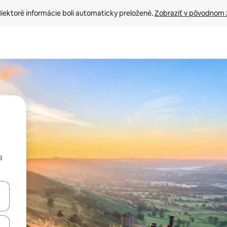
iektoré informácie boli automaticky preložené. 
Zobraziť v pôvodnom 
a
rechádzať pomocou klávesov so šípkami nahor a nadol alebo ich pres