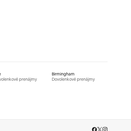
notení: 16
e
Birmingham
volenkové prenájmy
Dovolenkové prenájmy