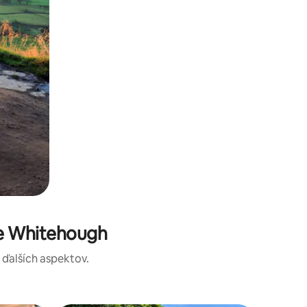
te Whitehough
a ďalších aspektov.