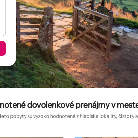
dnotené dovolenkové prenájmy v mes
tieto pobyty sú vysoko hodnotené z hľadiska lokality, čistoty 