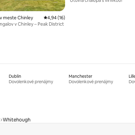
Útulná chalupa s vírivkou!
v meste Chinley
Priemerné ohodnotenie 4,94 z 5, počet hod
4,94 (16)
ngalov v Chinley – Peak District
Dublin
Manchester
Lill
Dovolenkové prenájmy
Dovolenkové prenájmy
Do
Whitehough