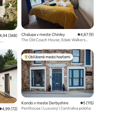
notení: 46
Chalupa v meste Chinley
Priemerné ohodnoten
4,67 (9)
riemerné ohodnotenie 4,94 z 5, počet hodnotení: 348
4,94 (348)
The Old Coach House, Edale Walkers
á
Peak District
Obľúbené medzi hosťami
Najobľúbenejšie medzi hosťami
Kondo v meste Derbyshire
Priemerné ohodnote
5 (115)
Penthouse | Luxusný | Centrálna poloha
Priemerné ohodnotenie 4,99 z 5, počet hodnotení: 72
4,99 (72)