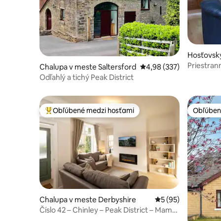
Hosťovsk
Chinley
Priestran
Chalupa v meste Saltersford
Priemerné ohodnotenie 
4,98 (337)
a vlastný
Odľahlý a tichý Peak District
Obľúbené medzi hosťami
Obľúben
Najobľúbenejšie medzi hosťami
Obľúben
Chalupa v meste Derbyshire
Priemerné ohodnote
5 (95)
Číslo 42 – Chinley – Peak District – Mam
Tor