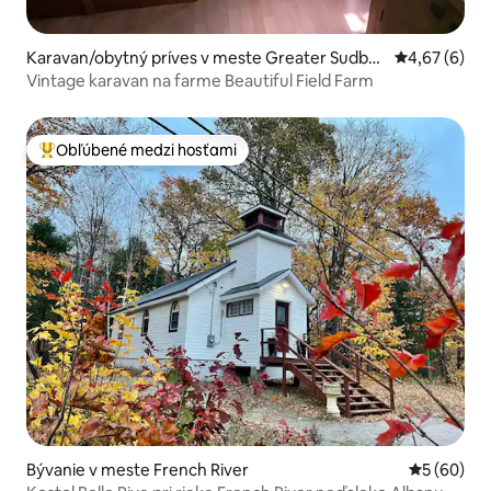
Karavan/obytný príves v meste Greater Sudbur
Priemerné oh
4,67 (6)
y
Vintage karavan na farme Beautiful Field Farm
Obľúbené medzi hosťami
Najobľúbenejšie medzi hosťami
Bývanie v meste French River
Priemerné 
5 (60)