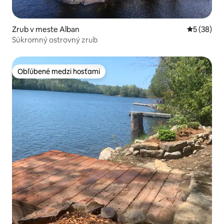
Zrub v meste Alban
Priemerné 
5 (38)
Súkromný ostrovný zrub
Obľúbené medzi hosťami
Obľúbené medzi hosťami