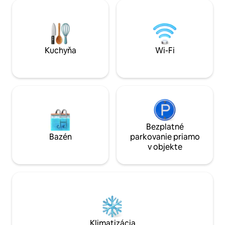
Manitouline. Káva pri východe slnka s
Poskytuje ubytova
panoramatickým výhľadom na Severný
útulnom podkroví a
kanál? Len kúsok pešo od vašej postele.
manželskou posteľ
Krytá terasa, vonkajší televízor, ohnisko,
prístupná pre inva
hlavná posteľ queen + poschodové
Navrhnuté pre spo
postele queen na mieru. 2 minúty do
nezabudnuteľné ch
Kuchyňa
Wi-Fi
Little Current.
trvalé spomienky 
Bezplatné
Bazén
parkovanie priamo
v objekte
Klimatizácia