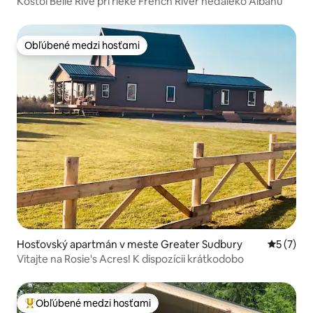
Kostol Belle Rive pri rieke French River neďaleko Albanu
Obľúbené medzi hosťami
Obľúbené medzi hosťami
Hosťovský apartmán v meste Greater Sudbury
Priemerné
5 (7)
Vitajte na Rosie's Acres! K dispozícii krátkodobo
Obľúbené medzi hosťami
Najobľúbenejšie medzi hosťami