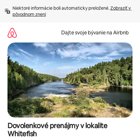
Preskočiť
Niektoré informácie boli automaticky preložené. 
Zobraziť v 
na
pôvodnom znení
obsah.
Dajte svoje bývanie na Airbnb
Dovolenkové prenájmy v lokalite
Whitefish