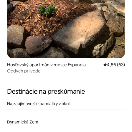
Hosťovský apartmán v meste Espanola
Priemerné oho
4,86 (63)
Oddych pri vode
Destinácie na preskúmanie
Najzaujímavejšie pamiatky v okolí
Dynamická Zem