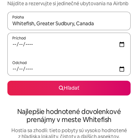
Nájdite a rezervujte si jedinečné ubytovania na Airbnb
Poloha
Keď budú výsledky k dispozícii, môžete si ich prechádzať pom
Príchod
Odchod
Hľadať
Najlepšie hodnotené dovolenkové
prenájmy v meste Whitefish
Hostia sa zhodli: tieto pobyty sú vysoko hodnotené
z hľadiska lokality, čistoty a ďalších aspektov.