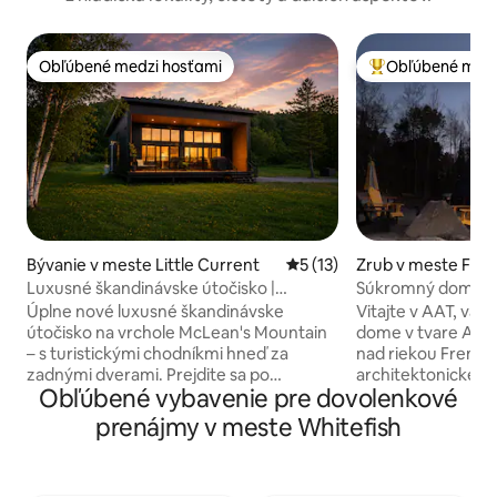
Obľúbené medzi hosťami
Obľúbené medz
Obľúbené medzi hosťami
Najobľúbenejšie 
Bývanie v meste Little Current
Priemerné ohodnotenie 5 z 
5 (13)
Zrub v meste Fren
Luxusné škandinávske útočisko |
Súkromný dom v tv
Turistické trasy + výhľad na hory
dreva • Vírivka • 0
Úplne nové luxusné škandinávske
Vitajte v AAT, v
útočisko na vrchole McLean's Mountain
dome v tvare A na
– s turistickými chodníkmi hneď za
nad riekou French 
zadnými dverami. Prejdite sa po
architektonické ú
Obľúbené vybavenie pre dovolenkové
chodníkoch Biosphere a Skyline a po
ako 2 hektármi se
kilometroch vedľajších ciest v Green
luxus a prírodu. Z
prenájmy v meste Whitefish
Bushe. Krátka 5-minútová prechádzka
otvorenom priesto
na vyhliadku McLean's Mountain, jeden z
oddýchnite vonku 
najikonickejších vyhliadkových bodov na
vírivke, ktorá je k 