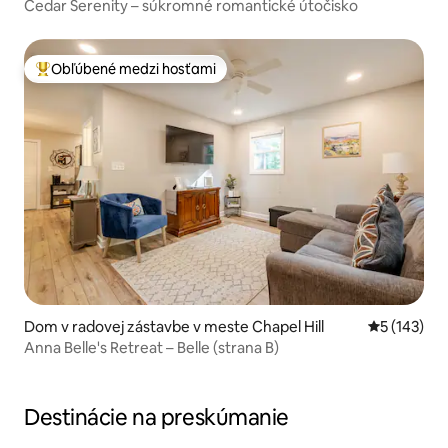
Cedar Serenity – súkromné romantické útočisko
Obľúbené medzi hosťami
Najobľúbenejšie medzi hosťami
Dom v radovej zástavbe v meste Chapel Hill
Priemerné o
5 (143)
Anna Belle's Retreat – Belle (strana B)
Destinácie na preskúmanie