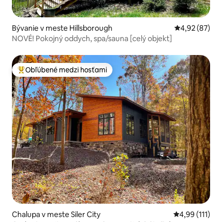
Bývanie v meste Hillsborough
Priemerné oho
4,92 (87)
NOVÉ! Pokojný oddych, spa/sauna [celý objekt]
Obľúbené medzi hosťami
Najobľúbenejšie medzi hosťami
Chalupa v meste Siler City
Priemerné oho
4,99 (111)