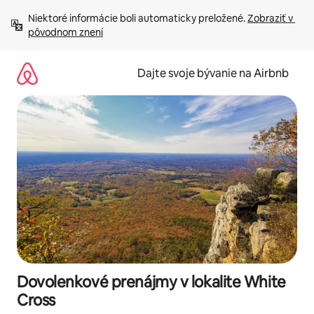
Preskočiť
Niektoré informácie boli automaticky preložené. 
Zobraziť v 
na
pôvodnom znení
obsah.
Dajte svoje bývanie na Airbnb
Dovolenkové prenájmy v lokalite White
Cross