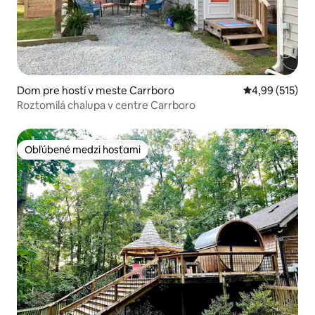
Dom pre hostí v meste Carrboro
Priemerné ohod
4,99 (515)
Roztomilá chalupa v centre Carrboro
Obľúbené medzi hosťami
Obľúbené medzi hosťami