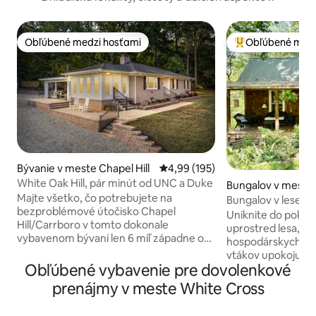
Obľúbené medzi hosťami
Obľúbené medz
Obľúbené medzi hosťami
Najobľúbenejšie 
Bývanie v meste Chapel Hill
Priemerné ohodnotenie 4,99 z 5
4,99 (195)
White Oak Hill, pár minút od UNC a Duke
Bungalov v meste
Majte všetko, čo potrebujete na
ill
Bungalov v lese –
bezproblémové útočisko Chapel
Uniknite do pokoj
Hill/Carrboro v tomto dokonale
uprostred lesa, k
vybavenom bývaní len 6 míľ západne od
hospodárskych zvie
mesta. Tento dovolenkový prenájom je
vtákov upokojujú d
novo zrekonštruovaný s luxusnými
Obľúbené vybavenie pre dovolenkové
útulný bungalov m
povrchovými úpravami vo vnútri aj
verandy, ktoré lá
prenájmy v meste White Cross
vonku. Tento dovolenkový prenájom je
rozjímaniu. Vychu
zvýraznený pokojným a krásnym
použiteľnú vnút