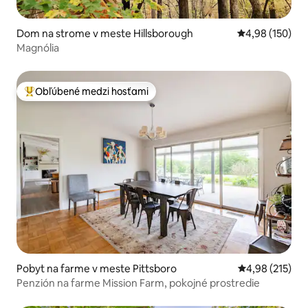
Dom na strome v meste Hillsborough
Priemerné ohod
4,98 (150)
Magnólia
Obľúbené medzi hosťami
Najobľúbenejšie medzi hosťami
Pobyt na farme v meste Pittsboro
Priemerné ohod
4,98 (215)
Penzión na farme Mission Farm, pokojné prostredie