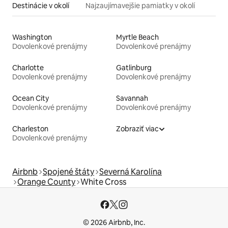
Destinácie v okolí
Najzaujímavejšie pamiatky v okolí
Washington
Myrtle Beach
Dovolenkové prenájmy
Dovolenkové prenájmy
Charlotte
Gatlinburg
Dovolenkové prenájmy
Dovolenkové prenájmy
Ocean City
Savannah
Dovolenkové prenájmy
Dovolenkové prenájmy
Charleston
Zobraziť viac
Dovolenkové prenájmy
Airbnb
Spojené štáty
Severná Karolína
Orange County
White Cross
© 2026 Airbnb, Inc.