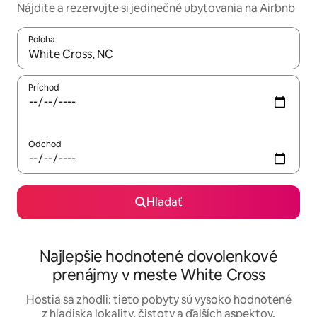
Nájdite a rezervujte si jedinečné ubytovania na Airbnb
Poloha
Keď budú výsledky k dispozícii, môžete si ich prechádzať pom
Príchod
Odchod
Hľadať
Najlepšie hodnotené dovolenkové
prenájmy v meste White Cross
Hostia sa zhodli: tieto pobyty sú vysoko hodnotené
z hľadiska lokality, čistoty a ďalších aspektov.