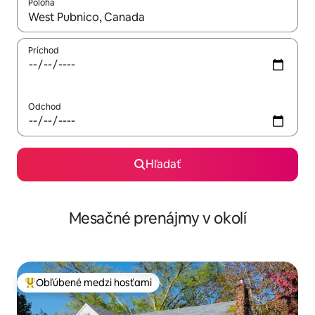
Poloha
Keď budú výsledky k dispozícii, môžete si ich prechádzať pom
Príchod
Odchod
Hľadať
Mesačné prenájmy v okolí
Obľúbené medzi hosťami
Najobľúbenejšie medzi hosťami