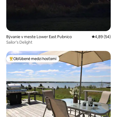
Bývanie v meste Lower East Pubnico
Priemerné oho
4,89 (54)
Sailor's Delight
Obľúbené medzi hosťami
Najobľúbenejšie medzi hosťami