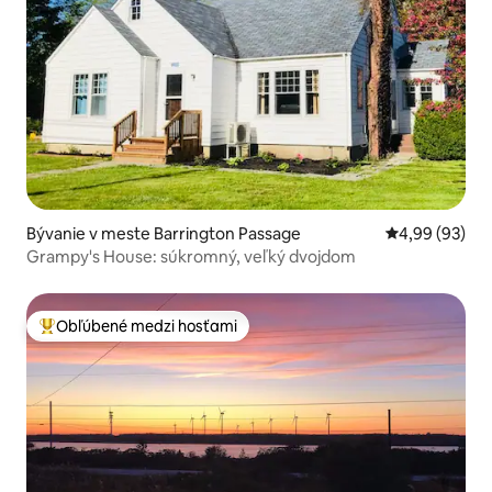
Bývanie v meste Barrington Passage
Priemerné oho
4,99 (93)
Grampy's House: súkromný, veľký dvojdom
Obľúbené medzi hosťami
Najobľúbenejšie medzi hosťami