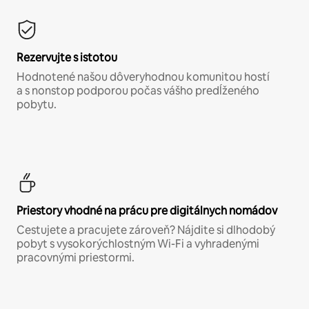
Rezervujte s istotou
Hodnotené našou dôveryhodnou komunitou hostí
a s nonstop podporou počas vášho predĺženého
pobytu.
Priestory vhodné na prácu pre digitálnych nomádov
Cestujete a pracujete zároveň? Nájdite si dlhodobý
pobyt s vysokorýchlostným Wi-Fi a vyhradenými
pracovnými priestormi.