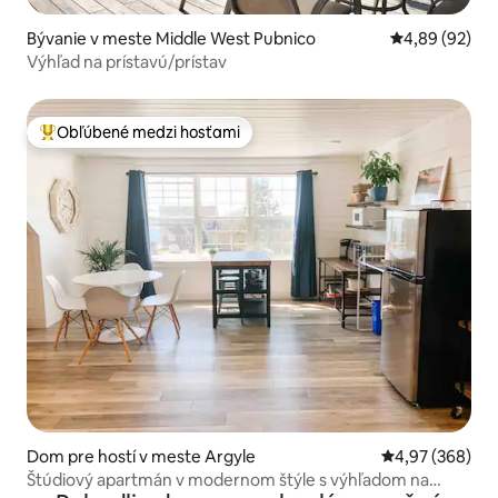
Bývanie v meste Middle West Pubnico
Priemerné oho
4,89 (92)
Výhľad na prístavú/prístav
Obľúbené medzi hosťami
Najobľúbenejšie medzi hosťami
Dom pre hostí v meste Argyle
Priemerné ohod
4,97 (368)
Štúdiový apartmán v modernom štýle s výhľadom na