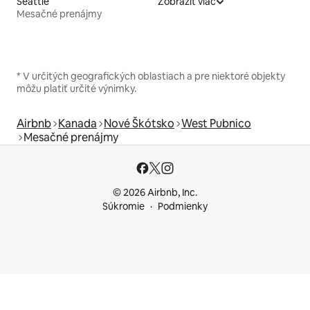
Seattle
Zobraziť viac
Mesačné prenájmy
* V určitých geografických oblastiach a pre niektoré objekty
môžu platiť určité výnimky.
Airbnb
Kanada
Nové Škótsko
West Pubnico
Mesačné prenájmy
© 2026 Airbnb, Inc.
Súkromie
Podmienky