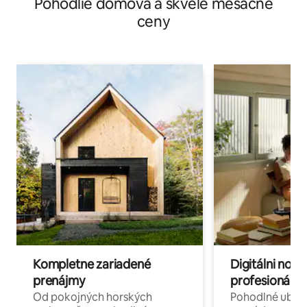
Pohodlie domova a skvelé mesačné
oceán.
ceny
Kompletne zariadené
Digitálni nomá
prenájmy
profesionáli 
Od pokojných horských
Pohodlné ubyto