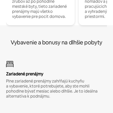
zrubov až po pohodlné
nomádov a pro
mestské byty, tieto zariadené
pracujúcich na 
prenájmy majú všetko
a vyhradenými
vybavenie pre pocit domova.
priestormi.
Vybavenie a bonusy na dlhšie pobyty
Zariadené prenájmy
Plne zariadené prenájmy zahŕňajú kuchyňu
a vybavenie, ktoré potrebujete, aby ste mohli
pohodlne bývať mesiac alebo dlhšie. Je to ideálna
alternatíva k podnájmu.