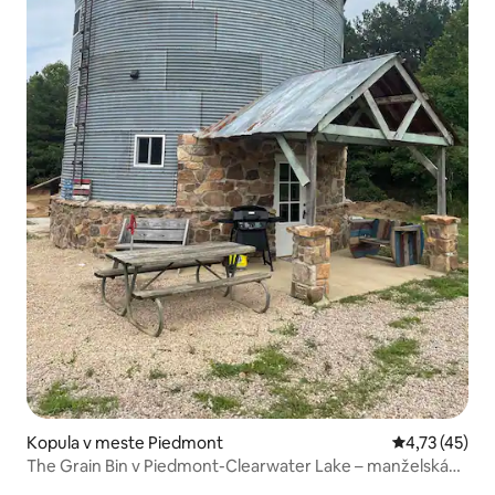
Kopula v meste Piedmont
Priemerné oh
4,73 (45)
The Grain Bin v Piedmont-Clearwater Lake – manželská
posteľ