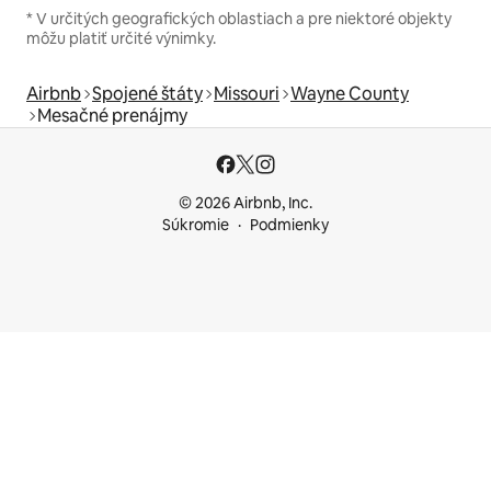
* V určitých geografických oblastiach a pre niektoré objekty
môžu platiť určité výnimky.
Airbnb
Spojené štáty
Missouri
Wayne County
Mesačné prenájmy
© 2026 Airbnb, Inc.
Súkromie
Podmienky