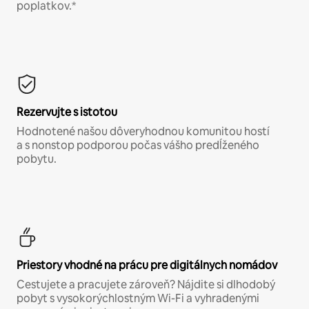
poplatkov.*
Rezervujte s istotou
Hodnotené našou dôveryhodnou komunitou hostí
a s nonstop podporou počas vášho predĺženého
pobytu.
Priestory vhodné na prácu pre digitálnych nomádov
Cestujete a pracujete zároveň? Nájdite si dlhodobý
pobyt s vysokorýchlostným Wi-Fi a vyhradenými