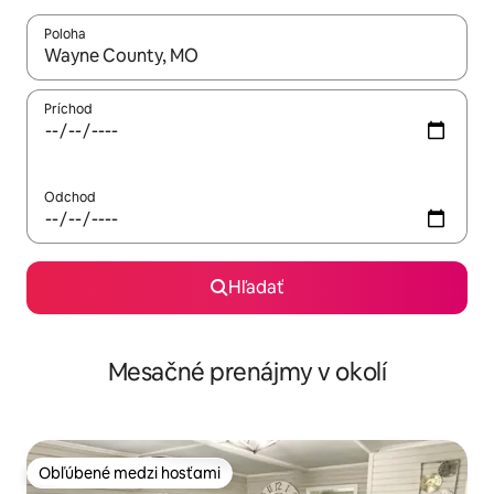
Poloha
Keď budú výsledky k dispozícii, môžete si ich prechádzať pom
Príchod
Odchod
Hľadať
Mesačné prenájmy v okolí
Obľúbené medzi hosťami
Obľúbené medzi hosťami