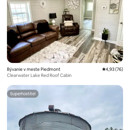
Bývanie v meste Piedmont
Priemerné oho
4,93 (76)
Clearwater Lake Red Roof Cabin
Superhostiteľ
Superhostiteľ