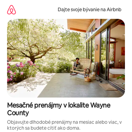
Preskočiť
na
Dajte svoje bývanie na Airbnb
obsah.
Mesačné prenájmy v lokalite Wayne
County
Objavujte dlhodobé prenájmy na mesiac alebo viac, v
ktorých sa budete cítiť ako doma.