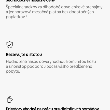
Jednoduché mesačné ceny
Špeciálne sadzby za dlhodobé dovolenkové prenájmy
a jednorazová mesačná platba bez dodatočných
poplatkov.*
Rezervujte s istotou
Hodnotené našou dôveryhodnou komunitou hostí
a s nonstop podporou počas vášho predĺženého
pobytu.
Priestory vhodné na prácu pre digitálnych nomádov