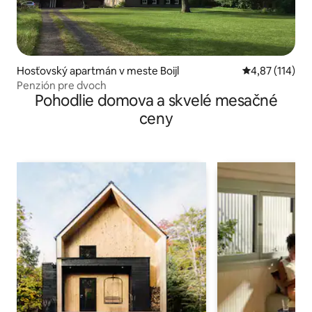
Hosťovský apartmán v meste Boijl
Priemerné oho
4,87 (114)
Penzión pre dvoch
Pohodlie domova a skvelé mesačné
ceny