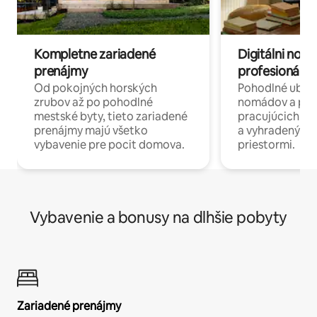
Kompletne zariadené
Digitálni nomá
prenájmy
profesionáli 
Od pokojných horských
Pohodlné ubyto
zrubov až po pohodlné
nomádov a pro
mestské byty, tieto zariadené
pracujúcich na 
prenájmy majú všetko
a vyhradenými
vybavenie pre pocit domova.
priestormi.
Vybavenie a bonusy na dlhšie pobyty
Zariadené prenájmy