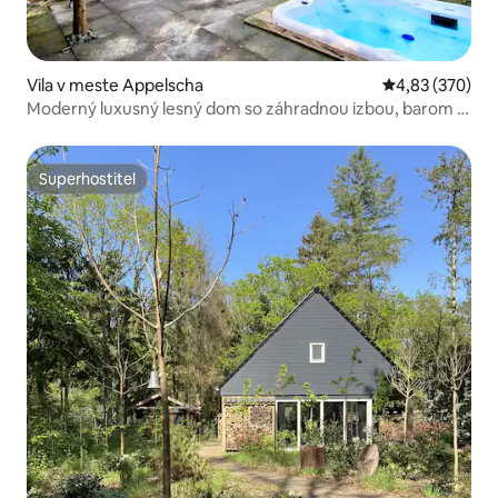
Vila v meste Appelscha
Priemerné ohod
4,83 (370)
Moderný luxusný lesný dom so záhradnou izbou, barom a
vírivkou
Superhostiteľ
Superhostiteľ