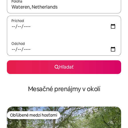
Poloha
Keď budú výsledky k dispozícii, môžete si ich prechádzať pom
Príchod
Odchod
Hľadať
Mesačné prenájmy v okolí
Obľúbené medzi hosťami
Obľúbené medzi hosťami