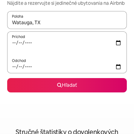
Nájdite a rezervujte si jedinečné ubytovania na Airbnb
Poloha
Keď budú výsledky k dispozícii, môžete si ich prechádzať pom
Príchod
Odchod
Hľadať
Stručné štatistiky o dovolenkových