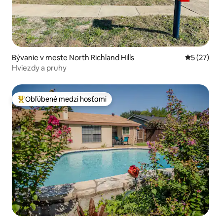
Bývanie v meste North Richland Hills
Priemerné 
5 (27)
Hviezdy a pruhy
Obľúbené medzi hosťami
Najobľúbenejšie medzi hosťami