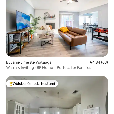
Bývanie v meste Watauga
Priemerné oho
4,84 (63)
Warm & Inviting 4BR Home – Perfect for Families
Obľúbené medzi hosťami
Najobľúbenejšie medzi hosťami