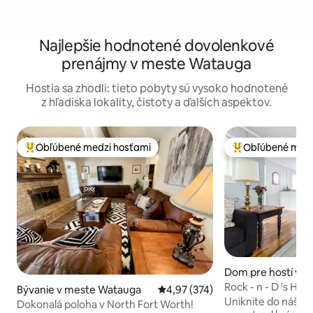
Najlepšie hodnotené dovolenkové
prenájmy v meste Watauga
Hostia sa zhodli: tieto pobyty sú vysoko hodnotené
z hľadiska lokality, čistoty a ďalších aspektov.
Obľúbené medzi hosťami
Obľúbené medz
Najobľúbenejšie medzi hosťami
Najobľúbenejšie 
Dom pre hostí v m
om City
Rock - n - 
Bývanie v meste Watauga
Priemerné ohodnotenie 4,97 z 5
4,97 (374)
Uniknite do nášho
Dokonalá poloha v North Fort Worth!