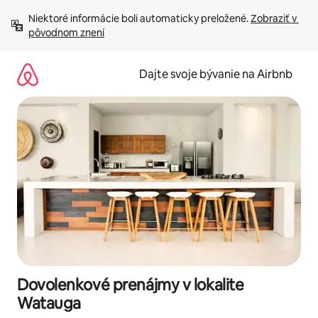
Preskočiť
Niektoré informácie boli automaticky preložené. 
Zobraziť v 
na
pôvodnom znení
obsah.
Dajte svoje bývanie na Airbnb
Dovolenkové prenájmy v lokalite
Watauga