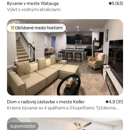
Bývanie v meste Watauga
Priemerné 
5 (63)
Výlet s vodnými atrakciami
Obľúbené medzi hosťami
Najobľúbenejšie medzi hosťami
Dom v radovej zástavbe v meste Keller
Priemerné o
4,9 (31)
Krásne bývanie so 4 spálňami a 3 kúpeľňami: Týždenná
zľava!
Superhostiteľ
Superhostiteľ