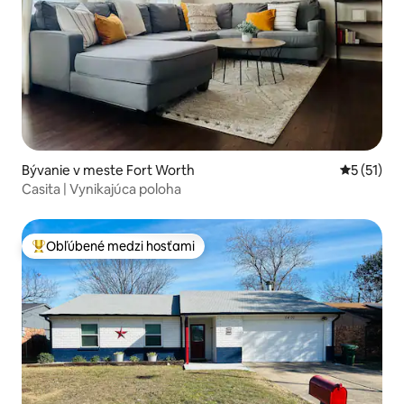
Bývanie v meste Fort Worth
Priemerné
5 (51)
Casita | Vynikajúca poloha
Obľúbené medzi hosťami
Najobľúbenejšie medzi hosťami