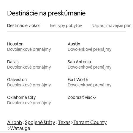
Destinácie na preskúmanie
Destinácie v okolí
Iné typy pobytov
Najzaujímavejšie pami
Houston
Austin
Dovolenkové prenájmy
Dovolenkové prenájmy
Dallas
San Antonio
Dovolenkové prenájmy
Dovolenkové prenájmy
Galveston
Fort Worth
Dovolenkové prenájmy
Dovolenkové prenájmy
Oklahoma City
Zobraziť viac
Dovolenkové prenájmy
Airbnb
Spojené štáty
Texas
Tarrant County
Watauga