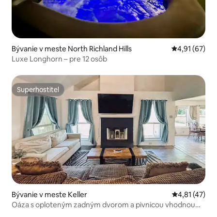
Bývanie v meste North Richland Hills
Priemerné oho
4,91 (67)
Luxe Longhorn – pre 12 osôb
Superhostiteľ
Superhostiteľ
Bývanie v meste Keller
Priemerné oh
4,81 (47)
Oáza s oploteným zadným dvorom a pivnicou vhodnou
pre psov a rodiny