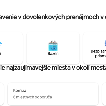
chodov - len pre vás a zadarmo
venie v dovolenkových prenájmoch v o
Bezplatn
i
Bazén
priam
ie najzaujímavejšie miesta v okolí mest
Komiža
6 miestnych odporúča