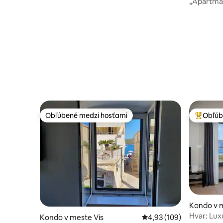
„Apartmá
HVAR“ (c
Obľúbené medzi hosťami
Obľúb
Obľúbené medzi hosťami
Najobľúb
Kondo v 
Hvar: Lux
Kondo v meste Vis
Priemerné ohodnotenie 
4,93 (109)