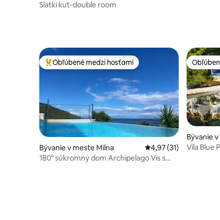
Slatki kut-double room
Obľúbené medzi hosťami
Obľúben
Najobľúbenejšie medzi hosťami
Obľúben
Bývanie v
Vila Blue 
Bývanie v meste Milna
Priemerné ohodnotenie
4,97 (31)
180° súkromný dom Archipelago Vis s
výhľadom na more