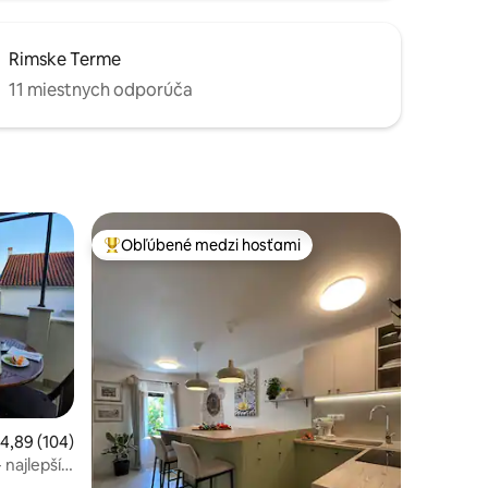
Rimske Terme
11 miestnych odporúča
Obľúbené medzi hosťami
Najobľúbenejšie medzi hosťami
riemerné ohodnotenie 4,89 z 5, počet hodnotení: 104
4,89 (104)
najlepší
tení: 256