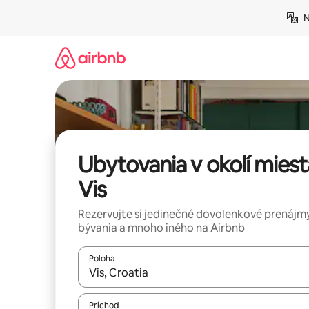
Preskočiť
N
na
obsah.
Ubytovania v okolí miest
Vis
Rezervujte si jedinečné dovolenkové prenájmy
bývania a mnoho iného na Airbnb
Poloha
Keď budú výsledky k dispozícii, môžete si ich p
Príchod