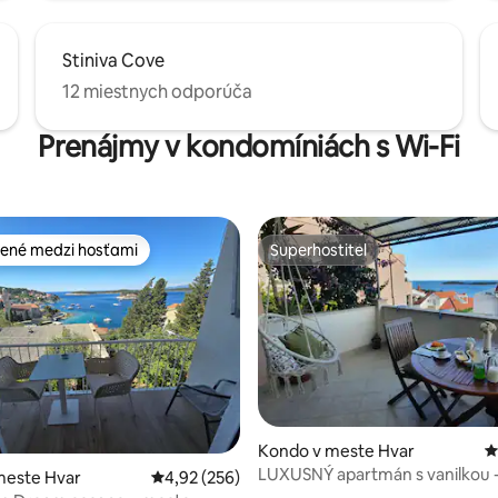
Stiniva Cove
12 miestnych odporúča
Prenájmy v kondomíniách s Wi-Fi
ené medzi hosťami
Superhostiteľ
enejšie medzi hosťami
Superhostiteľ
 4,85 z 5, počet hodnotení: 33
Kondo v meste Hvar
P
LUXUSNÝ apartmán s vanilkou - 
meste Hvar
Priemerné ohodnotenie 4,92 z 5, počet hodno
4,92 (256)
západ slnka na Hvare!