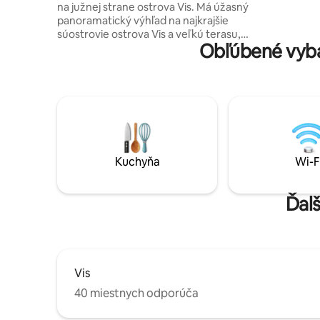
na južnej strane ostrova Vis. Má úžasný
vrchole s
panoramatický výhľad na najkrajšie
;)
súostrovie ostrova Vis a veľkú terasu,
Obľúbené vyba
ktorá je vybavená bazénom, salónikom,
slnečnou terasou a vonkajším
jedálenským stolom s grilom. Dom je
novo postavený v kaskádovom teréne a
v kombinácii so záhradou vám umožňuje
intimitu, súkromie a pohodlie počas vašej
dovolenky. Dom pozostáva z 3 izieb, 2
kúpeľní a 1 toalety a otvoreného
priestoru s obývacou izbou, jedálenským
Kuchyňa
Wi-F
kútom a kuchyňou.
Ďalš
Vis
40 miestnych odporúča