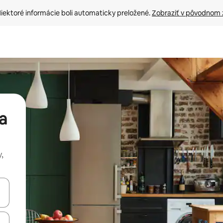
iektoré informácie boli automaticky preložené. 
Zobraziť v pôvodnom 
a
,
rechádzať pomocou klávesov so šípkami nahor a nadol alebo ich pres