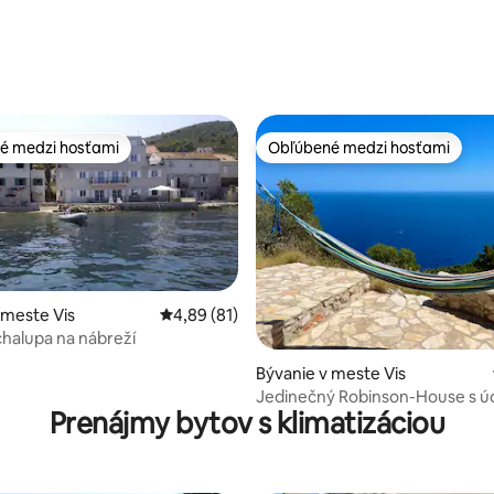
é medzi hosťami
Obľúbené medzi hosťami
é medzi hosťami
Obľúbené medzi hosťami
 meste Vis
Priemerné ohodnotenie 4,89 z 5, počet hod
4,89 (81)
halupa na nábreží
4,98 z 5, počet hodnotení: 154
Bývanie v meste Vis
Jedinečný Robinson-House s 
Prenájmy bytov s klimatizáciou
výhľadom na more