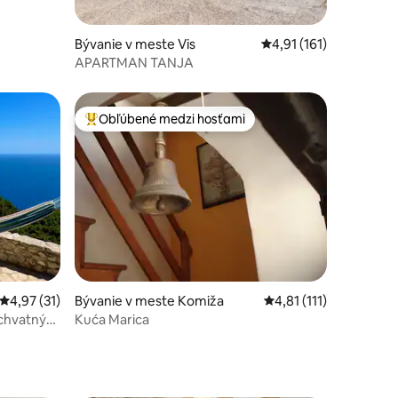
Bývanie v meste Vis
Priemerné ohodnotenie
4,91 (161)
APARTMAN TANJA
Obľúbené medzi hosťami
Najobľúbenejšie medzi hosťami
notení: 81
Priemerné ohodnotenie 4,97 z 5, počet hodnotení: 31
4,97 (31)
Bývanie v meste Komiža
Priemerné ohodnotenie
4,81 (111)
úchvatným
Kuća Marica