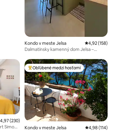
Kondo v meste Jelsa
Priemerné ohodnotenie
4,92 (158)
Dalmatínsky kamenný dom Jelsa –
oddych mimo sezóny
Obľúbené medzi hosťami
Najobľúbenejšie medzi hosťami
tení: 190
riemerné ohodnotenie 4,97 z 5, počet hodnotení: 230
4,97 (230)
mon
Kondo v meste Jelsa
Priemerné ohodnotenie
4,98 (114)