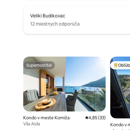
Veliki Budikovac
12 miestnych odporúča
Superhostiteľ
Obľúb
Superhostiteľ
Najobľúb
Kondo v meste Komiža
Priemerné ohodnotenie
4,85 (33)
Vila Aida
Kondo v 