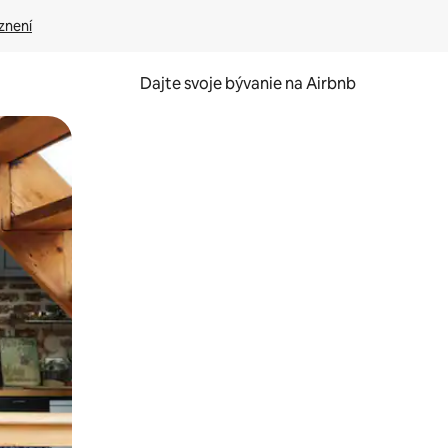
znení
Dajte svoje bývanie na Airbnb
kúmať pomocou dotykových gest či potiahnutia prstom.