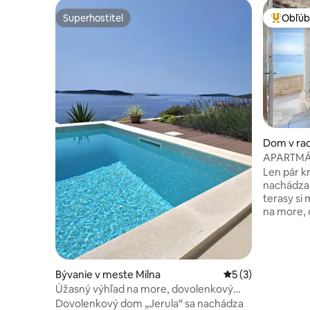
Superhostiteľ
Obľúb
Superhostiteľ
Najobľúb
Dom v rad
este Kom
APARTMÁN
najlepšia
Len pár k
nachádza 
terasy si
na more, 
upokojujú
relaxovať
nápoja. Tento malý a útulný garsónkový
apartmán 
Bývanie v meste Milna
Priemerné ohodnot
5 (3)
potrebuje
Úžasný výhľad na more, dovolenkový
televízor
dom „Jerula 2“
Dovolenkový dom „Jerula“ sa nachádza
romantick