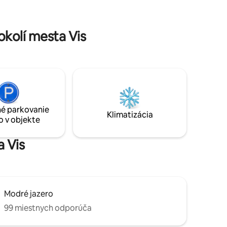
kolí mesta Vis
é parkovanie
Klimatizácia
o v objekte
a Vis
Modré jazero
99 miestnych odporúča