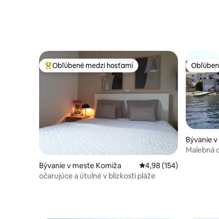
Obľúbené medzi hosťami
Obľúben
Najobľúbenejšie medzi hosťami
Obľúben
Bývanie v
Malebná c
Bývanie v meste Komiža
Priemerné ohodnotenie 
4,98 (154)
očarujúce a útulné v blízkosti pláže