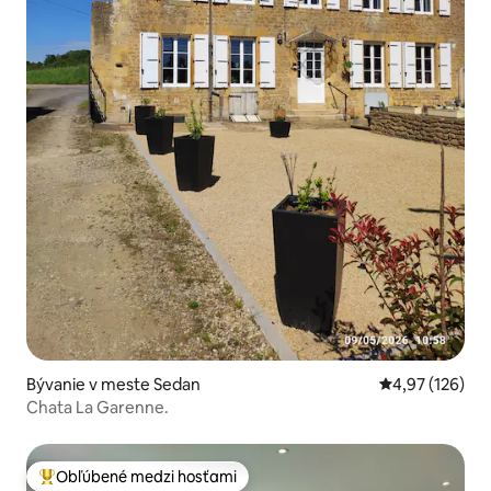
Bývanie v meste Sedan
Priemerné ohod
4,97 (126)
Chata La Garenne.
Obľúbené medzi hosťami
Najobľúbenejšie medzi hosťami