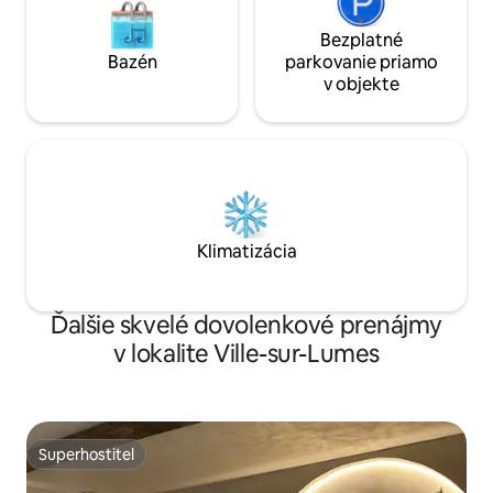
Bezplatné
Bazén
parkovanie priamo
v objekte
Klimatizácia
Ďalšie skvelé dovolenkové prenájmy
v lokalite Ville-sur-Lumes
Superhostiteľ
Superhostiteľ