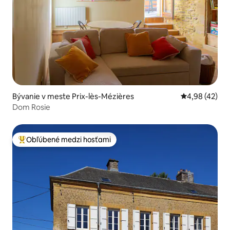
Bývanie v meste Prix-lès-Mézières
Priemerné oho
4,98 (42)
Dom Rosie
Obľúbené medzi hosťami
Najobľúbenejšie medzi hosťami