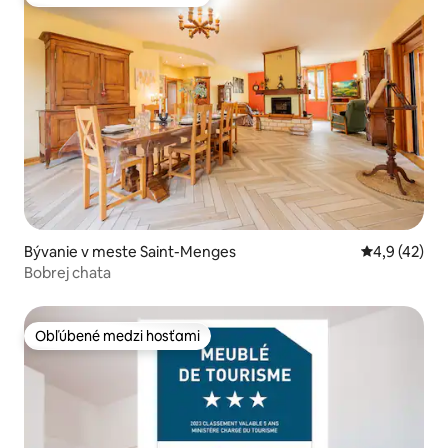
Obľúbené medzi hosťami
Bývanie v meste Saint-Menges
Priemerné oh
4,9 (42)
Bobrej chata
Obľúbené medzi hosťami
Obľúbené medzi hosťami