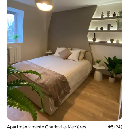
Apartmán v meste Charleville-Mézières
Priemerné 
5 (24)