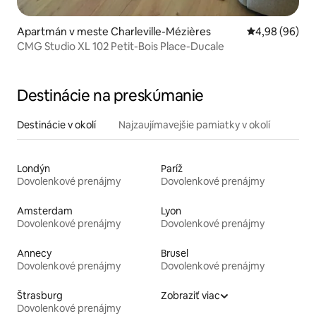
Apartmán v meste Charleville-Mézières
Priemerné oho
4,98 (96)
CMG Studio XL 102 Petit-Bois Place-Ducale
Destinácie na preskúmanie
Destinácie v okolí
Najzaujímavejšie pamiatky v okolí
Londýn
Paríž
Dovolenkové prenájmy
Dovolenkové prenájmy
Amsterdam
Lyon
Dovolenkové prenájmy
Dovolenkové prenájmy
Annecy
Brusel
Dovolenkové prenájmy
Dovolenkové prenájmy
Štrasburg
Zobraziť viac
Dovolenkové prenájmy