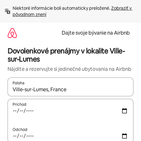
Preskočiť
Niektoré informácie boli automaticky preložené. 
Zobraziť v 
na
pôvodnom znení
obsah.
Dajte svoje bývanie na Airbnb
Dovolenkové prenájmy v lokalite Ville-
sur-Lumes
Nájdite a rezervujte si jedinečné ubytovania na Airbnb
Poloha
Keď budú výsledky k dispozícii, môžete si ich prechádzať pom
Príchod
Odchod