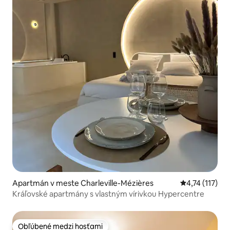
Apartmán v meste Charleville-Mézières
Priemerné oho
4,74 (117)
Kráľovské apartmány s vlastným vírivkou Hypercentre
Obľúbené medzi hosťami