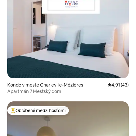
Kondo v meste Charleville-Mézières
Priemerné oh
4,91 (43)
Apartmán 7 Mestský dom
Obľúbené medzi hosťami
Najobľúbenejšie medzi hosťami