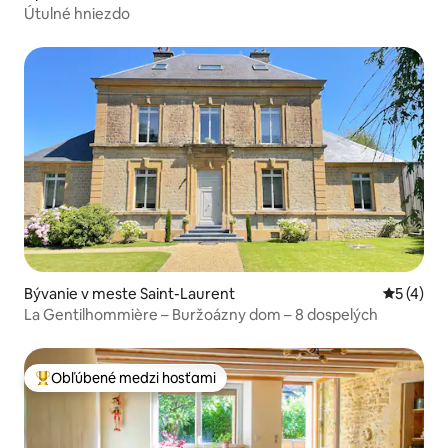
Útulné hniezdo
Bývanie v meste Saint-Laurent
Priemerné
5 (4)
La Gentilhommière – Buržoázny dom – 8 dospelých
Obľúbené medzi hosťami
Najobľúbenejšie medzi hosťami