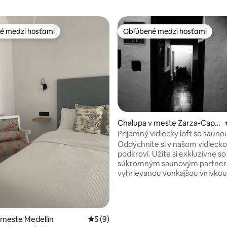
é medzi hosťami
Obľúbené medzi hosťami
é medzi hosťami
Obľúbené medzi hosťami
Chalupa v meste Zarza-Capill
a
Príjemný vidiecky loft so sauno
vonkajším vírivkou
Oddýchnite si v našom vidieck
podkroví. Užite si exkluzívne so
4,99 z 5, počet hodnotení: 180
súkromným saunovým partner
vyhrievanou vonkajšou vírivko
celého pobytu. Nachádza sa v 
Capilla, prírodnej enkláve, ktorú by ste
mali spoznať. Jaskynné maľby, t
paragliding, poľovníctvo, rybolov
 meste Medellín
Priemerné ohodnotenie 5 z 5, počet ho
5 (9)
Pozrite si nášho sprievodcu a po