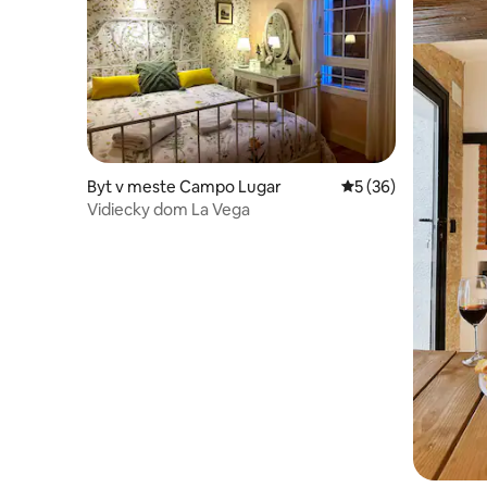
Byt v meste Campo Lugar
Priemerné ohodnote
5 (36)
Vidiecky dom La Vega