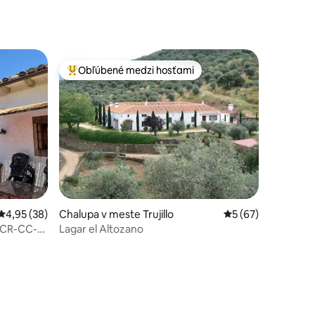
notení: 11
Obľúbené medzi hosťami
Najobľúbenejšie medzi hosťami
notení: 45
Priemerné ohodnotenie 4,95 z 5, počet hodnotení: 38
4,95 (38)
Chalupa v meste Trujillo
Priemerné ohodnot
5 (67)
s CR-CC-
Lagar el Altozano