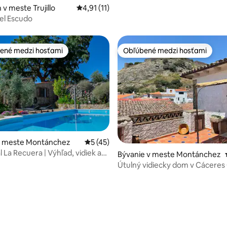
v meste Trujillo
Priemerné ohodnotenie 4,91 z 5, počet hod
4,91 (11)
el Escudo
ené medzi hosťami
Obľúbené medzi hosťami
enejšie medzi hosťami
Obľúbené medzi hosťami
v meste Montánchez
Priemerné ohodnotenie 5 z 5, počet hod
5 (45)
 La Recuera | Výhľad, vidiek a
Bývanie v meste Montánchez
Útulný vidiecky dom v Cácere
00182
 4,99 z 5, počet hodnotení: 67