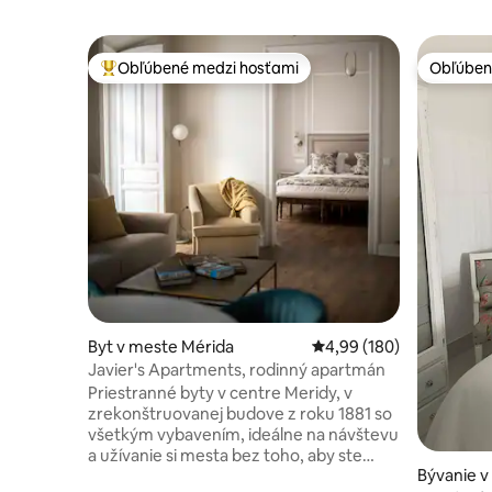
Obľúbené medzi hosťami
Obľúben
Najobľúbenejšie medzi hosťami
Obľúben
Byt v meste Mérida
Priemerné ohodnotenie 
4,99 (180)
Javier's Apartments, rodinný apartmán
Priestranné byty v centre Meridy, v
zrekonštruovanej budove z roku 1881 so
všetkým vybavením, ideálne na návštevu
a užívanie si mesta bez toho, aby ste
Bývanie v
museli ísť autom. Objekt pozostáva zo 4