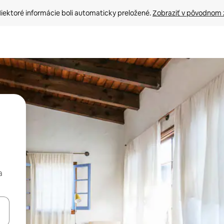
iektoré informácie boli automaticky preložené. 
Zobraziť v pôvodnom 
a
rechádzať pomocou klávesov so šípkami nahor a nadol alebo ich pres