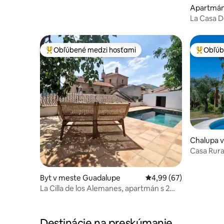
Apartmán 
La Casa D
Obľúbené medzi hosťami
Obľúb
Najobľúbenejšie medzi hosťami
Najobľúb
Chalupa 
Casa Rural
bazén
Byt v meste Guadalupe
Priemerné ohodnotenie
4,99 (67)
La Cilla de los Alemanes, apartmán s 2
lôžkami
Destinácie na preskúmanie