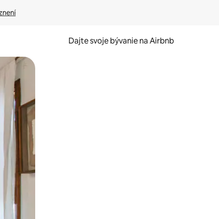
znení
Dajte svoje bývanie na Airbnb
kúmať pomocou dotykových gest či potiahnutia prstom.