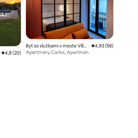
Byt so službami v meste Villan
Priemerné ohodnotenie
4,93 (58)
ueva de la Serena
Apartmány Carlos, Apartmán
Priemerné ohodnotenie 4,8 z 5, počet hodnotení: 20
4,8 (20)