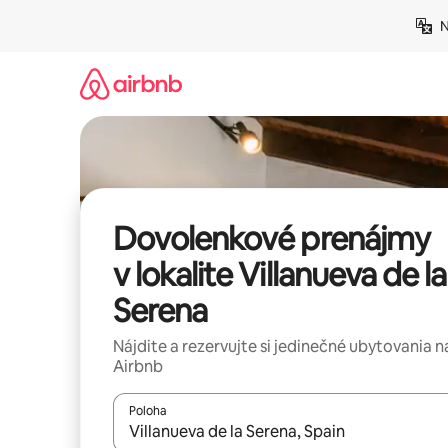
Preskočiť
N
na
obsah.
Dovolenkové prenájmy
v lokalite Villanueva de la
Serena
Nájdite a rezervujte si jedinečné ubytovania n
Airbnb
Poloha
Keď budú výsledky k dispozícii, môžete si ich p