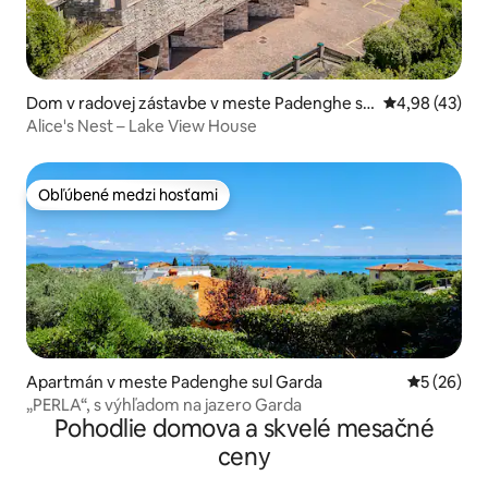
Dom v radovej zástavbe v meste Padenghe su
Priemerné oho
4,98 (43)
l Garda
Alice's Nest – Lake View House
Obľúbené medzi hosťami
Obľúbené medzi hosťami
Apartmán v meste Padenghe sul Garda
Priemerné 
5 (26)
„PERLA“, s výhľadom na jazero Garda
Pohodlie domova a skvelé mesačné
ceny