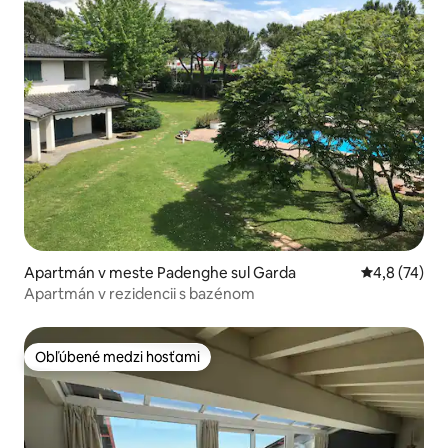
Apartmán v meste Padenghe sul Garda
Priemerné oh
4,8 (74)
Apartmán v rezidencii s bazénom
Obľúbené medzi hosťami
Obľúbené medzi hosťami