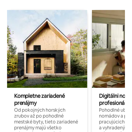
Kompletne zariadené
Digitálni nomá
prenájmy
profesionáli 
Od pokojných horských
Pohodlné ubyto
zrubov až po pohodlné
nomádov a pro
mestské byty, tieto zariadené
pracujúcich na 
prenájmy majú všetko
a vyhradenými