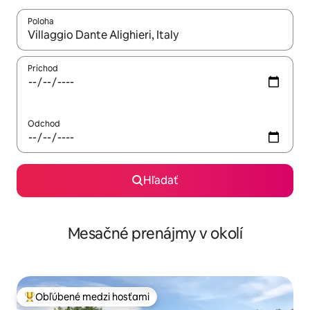
Poloha
Keď budú výsledky k dispozícii, môžete si ich prechádzať pom
Príchod
Odchod
Hľadať
Mesačné prenájmy v okolí
Obľúbené medzi hosťami
Najobľúbenejšie medzi hosťami