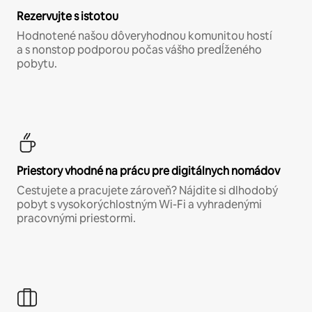
Rezervujte s istotou
Hodnotené našou dôveryhodnou komunitou hostí
a s nonstop podporou počas vášho predĺženého
pobytu.
Priestory vhodné na prácu pre digitálnych nomádov
Cestujete a pracujete zároveň? Nájdite si dlhodobý
pobyt s vysokorýchlostným Wi-Fi a vyhradenými
pracovnými priestormi.