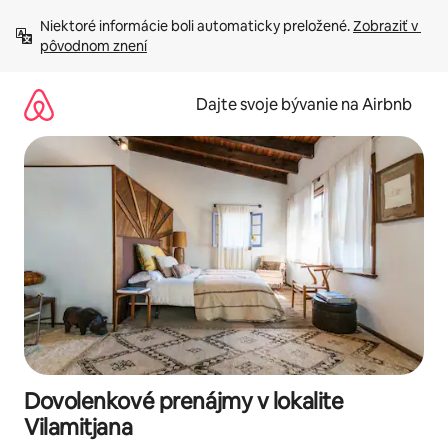
Preskočiť
Niektoré informácie boli automaticky preložené. 
Zobraziť v 
na
pôvodnom znení
obsah.
Dajte svoje bývanie na Airbnb
Dovolenkové prenájmy v lokalite
Vilamitjana