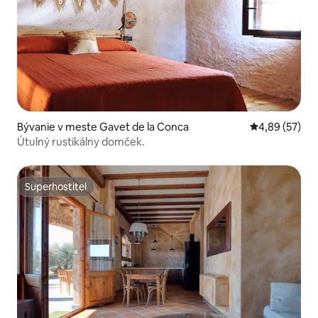
Bývanie v meste Gavet de la Conca
Priemerné oho
4,89 (57)
Útulný rustikálny domček.
Superhostiteľ
Superhostiteľ