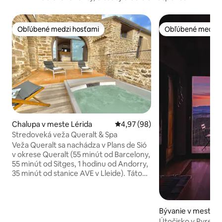
Obľúbené medzi hosťami
Obľúbené medzi 
Obľúbené medzi hosťami
Obľúbené medzi 
Chalupa v meste Lérida
Priemerné ohodnotenie 4,97 z 
4,97 (98)
Stredoveká veža Queralt & Spa
Veža Queralt sa nachádza v Plans de Sió
v okrese Queralt (55 minút od Barcelony,
55 minút od Sitges, 1 hodinu od Andorry,
35 minút od stanice AVE v Lleide). Táto
kompletne zrekonštruovaná veža zo
16. storočia môže ubytovať až 6 hostí
(4 dospelých v dvoch dvojlôžkových
izbách a 1 dospelého alebo 2 deti na
Bývanie v meste C
rozkladacej pohovke). Má špičkové
Útočisko v Pyrene