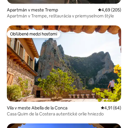
Apartmán v meste Tremp
Priemerné ohod
4,69 (205)
Apartmán v Trempe, reštaurácia v priemyselnom štýle
Obľúbené medzi hosťami
Obľúbené medzi hosťami
Vila v meste Abella de la Conca
Priemerné oho
4,91 (64)
Casa Quim de la Costera autentické orlie hniezdo