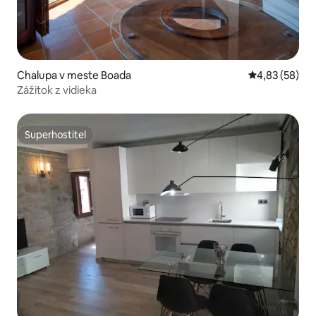
Chalupa v meste Boada
Priemerné oho
4,83 (58)
Zážitok z vidieka
Superhostiteľ
Superhostiteľ