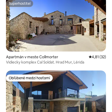
Superhostiteľ
Superhostiteľ
Apartmán v meste Collmorter
Priemerné oh
4,81 (32)
Vidiecky komplex Cal Soldat. Hrad Mur, Lérida
Obľúbené medzi hosťami
Obľúbené medzi hosťami