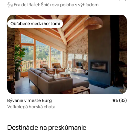
𓃵 Era del Rafel: Špičková poloha s výhľadom
Obľúbené medzi hosťami
Obľúbené medzi hosťami
Bývanie v meste Burg
Priemerné 
5 (33)
Veľkolepá horská chata
Destinácie na preskúmanie