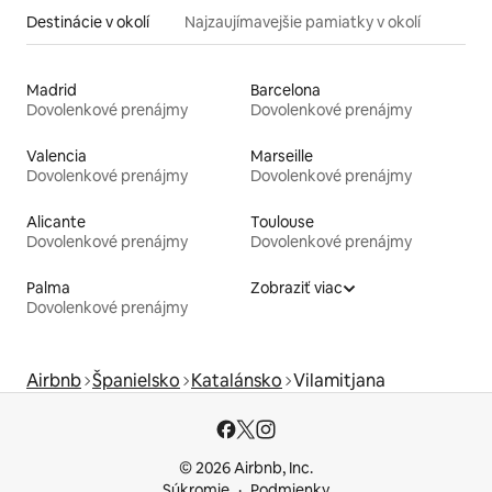
Destinácie v okolí
Najzaujímavejšie pamiatky v okolí
Madrid
Barcelona
Dovolenkové prenájmy
Dovolenkové prenájmy
Valencia
Marseille
Dovolenkové prenájmy
Dovolenkové prenájmy
Alicante
Toulouse
Dovolenkové prenájmy
Dovolenkové prenájmy
Palma
Zobraziť viac
Dovolenkové prenájmy
Airbnb
Španielsko
Katalánsko
Vilamitjana
© 2026 Airbnb, Inc.
Súkromie
Podmienky