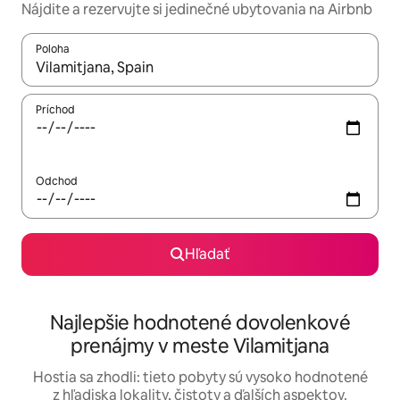
Nájdite a rezervujte si jedinečné ubytovania na Airbnb
Poloha
Keď budú výsledky k dispozícii, môžete si ich prechádzať pom
Príchod
Odchod
Hľadať
Najlepšie hodnotené dovolenkové
prenájmy v meste Vilamitjana
Hostia sa zhodli: tieto pobyty sú vysoko hodnotené
z hľadiska lokality, čistoty a ďalších aspektov.