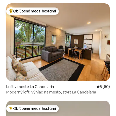
Obľúbené medzi hosťami
Najobľúbenejšie medzi hosťami
Loft v meste La Candelaria
Priemerné 
5 (60)
Moderný loft, výhľad na mesto, štvrť La Candelaria
Obľúbené medzi hosťami
Najobľúbenejšie medzi hosťami