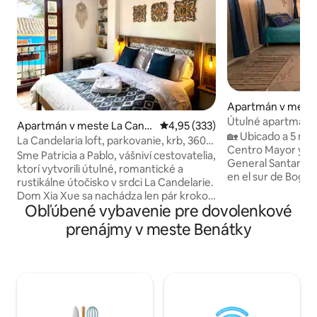
Apartmán v mest
Útulné apartmánov
Apartmán v meste La Cand
Priemerné ohodnotenie 4,95 z 5
4,95 (333)
od nákupného cen
​🏡 Ubicado a 5 minutos 
elaria
La Candelaria loft, parkovanie, krb, 360°
Centro Mayor y 🏫
výhľad
Sme Patricia a Pablo, vášniví cestovatelia,
General Santander
ktorí vytvorili útulné, romantické a
en el sur de Bogotá
rustikálne útočisko v srdci La Candelarie.
conectas con la N
Dom Xia Xue sa nachádza len pár krokov
El Campín 🏟️ o Cen
Obľúbené vybavenie pre dovolenkové
od námestia Plaza de Bolívar, múzeí
cobertura de taxis
Botero a Gold Museum a Monserrate.
prenájmy v meste Benátky
independiente, facil
Užite si krb, výhľad na strechu, rýchle
entrada está ubicad
Wi-Fi, zábavu, plne vybavenú kuchyňu a
Self check-in. 💡Id
práčku a sušičku v ubytovaní.
trabajo, visitas👨‍👩
Samoobslužné ubytovanie, bezplatné
cómodo, compacto
parkovanie a vhodné pre domáce
lavadora,
zvieratá. Teplý, očarujúci priestor
navrhnutý tak, aby ste sa v Bogote cítili