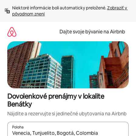
Preskočiť
Niektoré informácie boli automaticky preložené. 
Zobraziť v 
na
pôvodnom znení
obsah.
Dajte svoje bývanie na Airbnb
Dovolenkové prenájmy v lokalite
Benátky
Nájdite a rezervujte si jedinečné ubytovania na Airbnb
Poloha
Keď budú výsledky k dispozícii, môžete si ich prechádzať pom