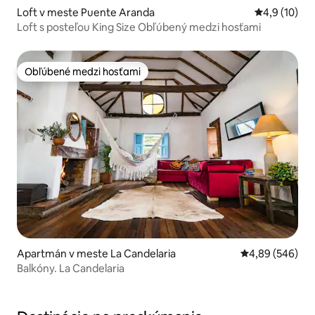
Loft v meste Puente Aranda
Priemerné o
4,9 (10)
Loft s posteľou King Size Obľúbený medzi hosťami
Obľúbené medzi hosťami
Obľúbené medzi hosťami
Apartmán v meste La Candelaria
Priemerné ohod
4,89 (546)
Balkóny. La Candelaria