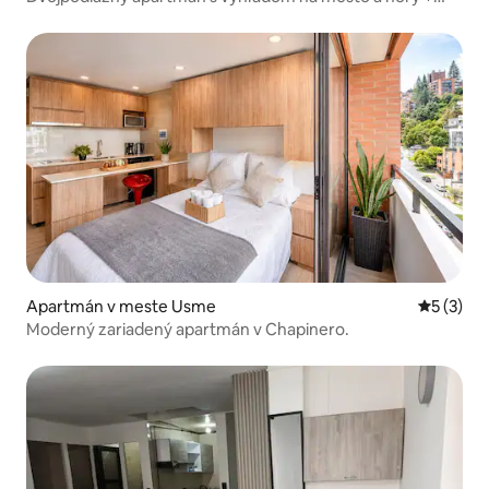
samoobslužné ubytovanie
Apartmán v meste Usme
Priemerné
5 (3)
Moderný zariadený apartmán v Chapinero.