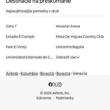
Destinácie na preskúmanie
Najzaujímavejšie pamiatky v okolí
Zona T
Movistar Arena
Estadio El Campín
Mesa De Yeguas Country Club
Park El Virrey
Unicentro Bogotá
Universidad Externado de Colombia
Zobraziť viac
Airbnb
Kolumbia
Bogotá
Bogota
Venecia
© 2026 Airbnb, Inc.
Súkromie
Podmienky