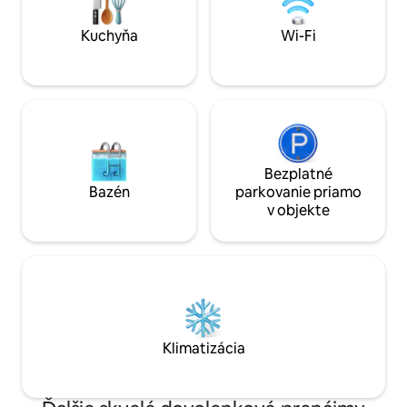
ako doma. Podrobnosti registrácie
110692
Kuchyňa
Wi-Fi
Bezplatné
Bazén
parkovanie priamo
v objekte
Klimatizácia