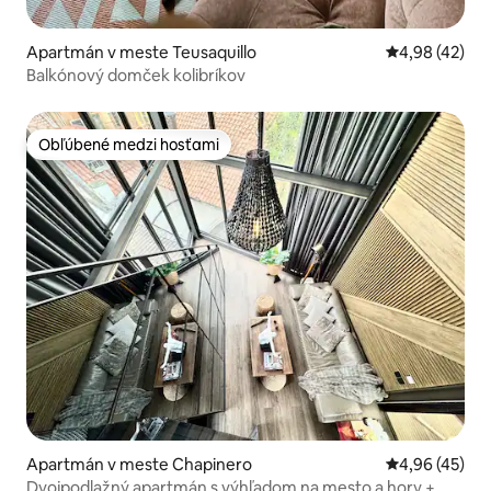
Apartmán v meste Teusaquillo
Priemerné oho
4,98 (42)
Balkónový domček kolibríkov
Obľúbené medzi hosťami
Obľúbené medzi hosťami
Apartmán v meste Chapinero
Priemerné oho
4,96 (45)
Dvojpodlažný apartmán s výhľadom na mesto a hory +