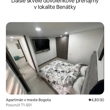
Ďalšie skvelé dovolenkové prenájmy
v lokalite Benátky
Apartmán v meste Bogota
Priemerné oh
4,83 (6)
Posunúť T1-501