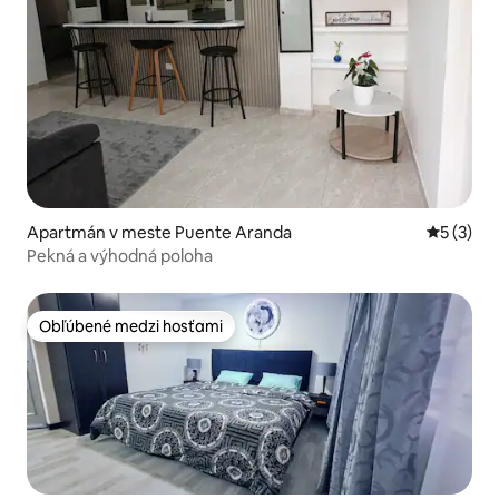
Apartmán v meste Puente Aranda
Priemerné
5 (3)
Pekná a výhodná poloha
Obľúbené medzi hosťami
Obľúbené medzi hosťami