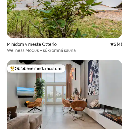
Minidom v meste Otterlo
Priemerné
5 (4)
Wellness Modus – súkromná sauna
Obľúbené medzi hosťami
Najobľúbenejšie medzi hosťami