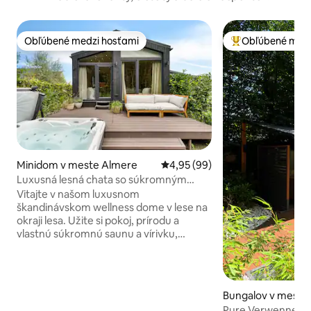
Obľúbené medzi hosťami
Obľúbené medz
Obľúbené medzi hosťami
Najobľúbenejšie 
Minidom v meste Almere
Priemerné ohodnotenie 4,95 z 
4,95 (99)
Luxusná lesná chata so súkromným
vírivkou, saunou a klimatizáciou
Vitajte v našom luxusnom
škandinávskom wellness dome v lese na
okraji lesa. Užite si pokoj, prírodu a
vlastnú súkromnú saunu a vírivku,
pričom Amsterdam, Utrecht a 't Gooi sú
blízko pre jednodňový výlet. Tu si
môžete úplne oddýchnuť alebo sa
príjemne uvoľniť po dni plnom
Bungalov v meste
zábavných výletov. • Súkromná vírivka s
Pure Verwennerij 