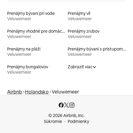
Prenájmy bývaní pri vode
Prenájmy víl
Veluwemeer
Veluwemeer
Prenájmy vhodné pre domáce zvieratá
Prenájmy zrubov
Veluwemeer
Veluwemeer
Prenájmy na pláži
Prenájmy bývaní s prístupom k jazeru
Veluwemeer
Veluwemeer
Prenájmy bungalovov
Zobraziť viac
Veluwemeer
Airbnb
Holandsko
Veluwemeer
© 2026 Airbnb, Inc.
Súkromie
Podmienky