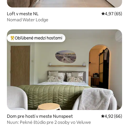
Loft v meste NL
Priemerné oho
4,97 (65)
Nomad Water Lodge
Obľúbené medzi hosťami
Najobľúbenejšie medzi hosťami
Dom pre hostí v meste Nunspeet
Priemerné oho
4,92 (66)
Nuun: Pekné štúdio pre 2 osoby vo Veluwe