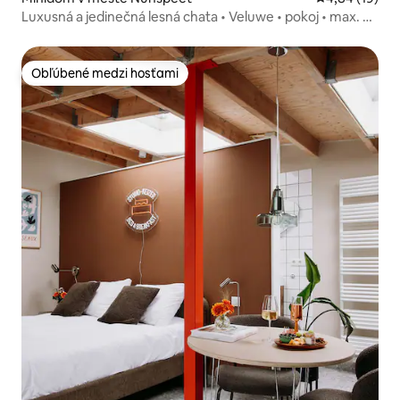
Luxusná a jedinečná lesná chata • Veluwe • pokoj • max. 4
osoby
Obľúbené medzi hosťami
Obľúbené medzi hosťami