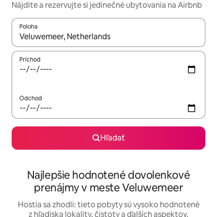
Nájdite a rezervujte si jedinečné ubytovania na Airbnb
Poloha
Keď budú výsledky k dispozícii, môžete si ich prechádzať pom
Príchod
Odchod
Hľadať
Najlepšie hodnotené dovolenkové
prenájmy v meste Veluwemeer
Hostia sa zhodli: tieto pobyty sú vysoko hodnotené
z hľadiska lokality, čistoty a ďalších aspektov.