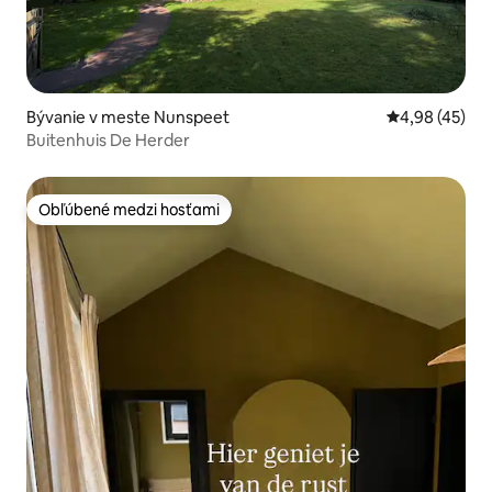
Bývanie v meste Nunspeet
Priemerné oho
4,98 (45)
Buitenhuis De Herder
Obľúbené medzi hosťami
Obľúbené medzi hosťami