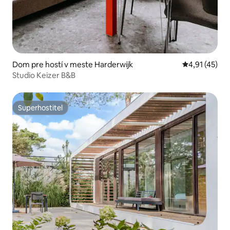
Dom pre hostí v meste Harderwijk
Priemerné oh
4,91 (45)
Studio Keizer B&B
Superhostiteľ
Superhostiteľ