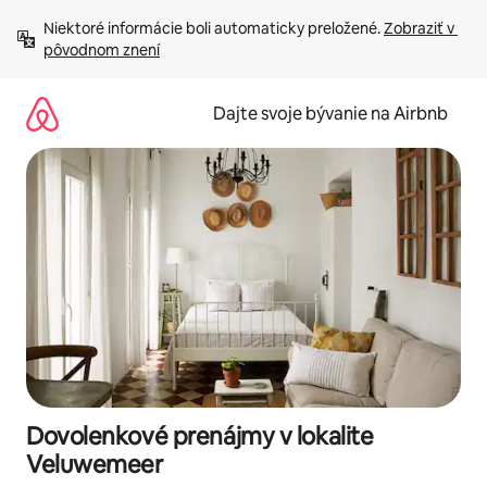
Preskočiť
Niektoré informácie boli automaticky preložené. 
Zobraziť v 
na
pôvodnom znení
obsah.
Dajte svoje bývanie na Airbnb
Dovolenkové prenájmy v lokalite
Veluwemeer