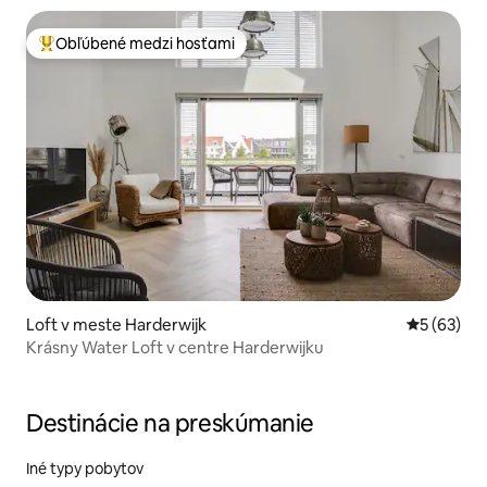
Obľúbené medzi hosťami
Najobľúbenejšie medzi hosťami
Loft v meste Harderwijk
Priemerné 
5 (63)
Krásny Water Loft v centre Harderwijku
Destinácie na preskúmanie
Iné typy pobytov