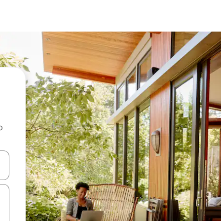
o
rechádzať pomocou klávesov so šípkami nahor a nadol alebo ich pres