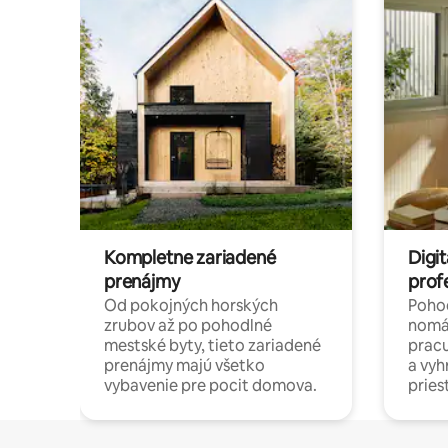
Kompletne zariadené
Digit
prenájmy
prof
Od pokojných horských
Pohod
zrubov až po pohodlné
nomá
mestské byty, tieto zariadené
pracu
prenájmy majú všetko
a vy
vybavenie pre pocit domova.
pries