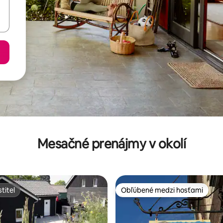
Mesačné prenájmy v okolí
titeľ
Obľúbené medzi hosťami
titeľ
Obľúbené medzi hosťami