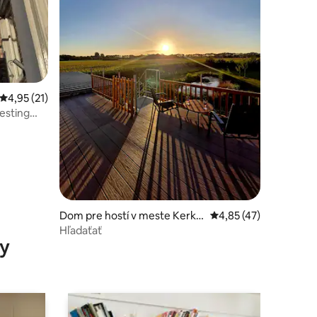
otení: 129
Priemerné ohodnotenie 4,95 z 5, počet hodnotení: 21
4,95 (21)
Vesting
Dom pre hostí v meste Kerkw
Priemerné ohodnoteni
4,85 (47)
ijk
Hľadaťať
y