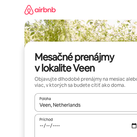
Preskočiť
na
obsah.
Mesačné prenájmy
v lokalite Veen
Objavujte dlhodobé prenájmy na mesiac aleb
viac, v ktorých sa budete cítiť ako doma.
Poloha
Keď budú výsledky k dispozícii, môžete si ich p
Príchod