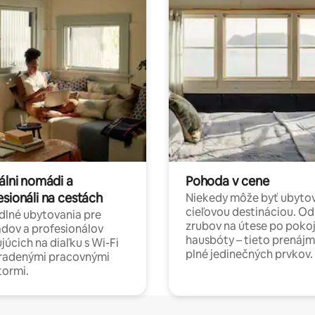
álni nomádi a
Pohoda v cene
esionáli na cestách
Niekedy môže byť ubyto
cieľovou destináciou. Od
lné ubytovania pre
zrubov na útese po poko
dov a profesionálov
hausbóty – tieto prenájm
júcich na diaľku s Wi-Fi
plné jedinečných prvkov.
hradenými pracovnými
tormi.