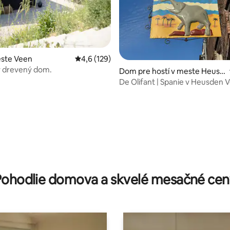
este Veen
Priemerné ohodnotenie 4,6 z 5, počet hodn
4,6 (129)
 drevený dom.
Dom pre hostí v meste Heusd
en
De Olifant | Spanie v Heusden 
pre max. 4 hostí.
4,95 z 5, počet hodnotení: 104
Pohodlie domova a skvelé mesačné cen