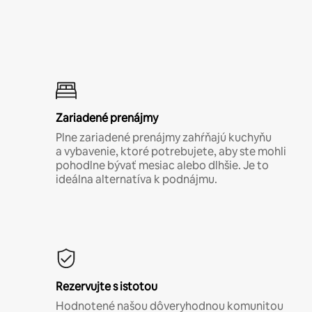
Zariadené prenájmy
Plne zariadené prenájmy zahŕňajú kuchyňu
a vybavenie, ktoré potrebujete, aby ste mohli
pohodlne bývať mesiac alebo dlhšie. Je to
ideálna alternatíva k podnájmu.
Rezervujte s istotou
Hodnotené našou dôveryhodnou komunitou