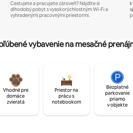
Cestujete a pracujete zároveň? Nájdite si
k
dlhodobý pobyt s vysokorýchlostným Wi-Fi a
s
vyhradenými pracovnými priestormi.
p
bľúbené vybavenie na mesačné prenáj
Bezplatné
Vhodné pre
Priestor na
parkovanie
domáce
prácu s
priamo
zvieratá
notebookom
v objekte