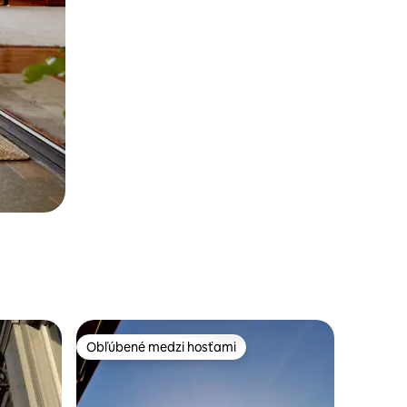
Obľúbené medzi hosťami
Obľúbené medzi hosťami