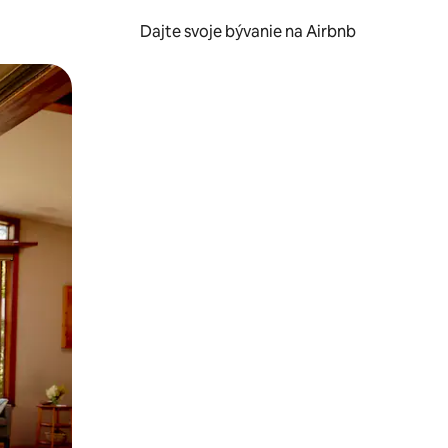
Dajte svoje bývanie na Airbnb
kúmať pomocou dotykových gest či potiahnutia prstom.