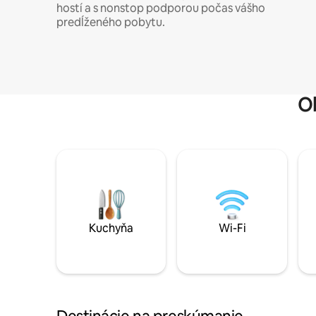
hostí a s nonstop podporou počas vášho
predĺženého pobytu.
O
Kuchyňa
Wi-Fi