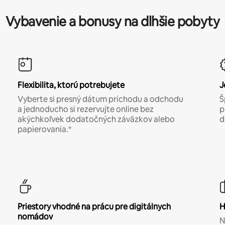
Vybavenie a bonusy na dlhšie pobyty
Flexibilita, ktorú potrebujete
J
Vyberte si presný dátum príchodu a odchodu
Š
a jednoducho si rezervujte online bez
p
akýchkoľvek dodatočných záväzkov alebo
d
papierovania.*
Priestory vhodné na prácu pre digitálnych
H
nomádov
N