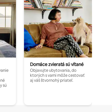
Domáce zvieratá sú vítané
vanie
Objavujte ubytovania, do
ktorých s vami môže cestovať
jné
aj váš štvornohý priateľ.
y sú