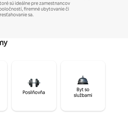
toré sú ideálne pre zamestnancov
poločností, firemné ubytovanie či
resťahovanie sa.
my
Byt so
Posilňovňa
službami