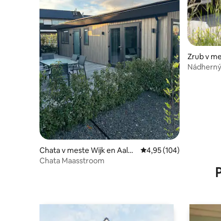
Zrub v m
Nádherný
Chata v meste Wijk en Aalbu
Priemerné ohodnotenie 
4,95 (104)
rg
Chata Maasstroom