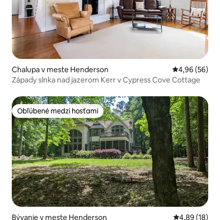
Chalupa v meste Henderson
Priemerné oho
4,96 (56)
Západy slnka nad jazerom Kerr v Cypress Cove Cottage
Obľúbené medzi hosťami
Obľúbené medzi hosťami
Bývanie v meste Henderson
Priemerné oho
4,89 (18)