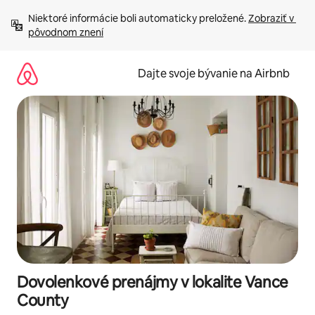
Preskočiť
Niektoré informácie boli automaticky preložené. 
Zobraziť v 
na
pôvodnom znení
obsah.
Dajte svoje bývanie na Airbnb
Dovolenkové prenájmy v lokalite Vance
County