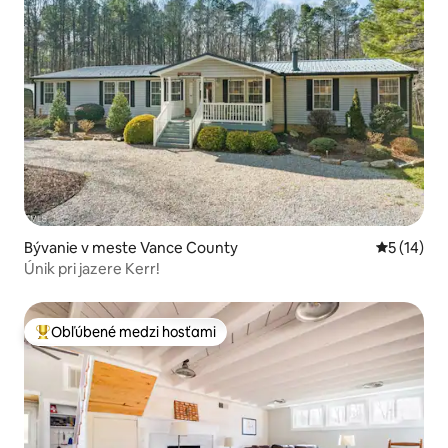
Bývanie v meste Vance County
Priemerné 
5 (14)
Únik pri jazere Kerr!
Obľúbené medzi hosťami
Najobľúbenejšie medzi hosťami