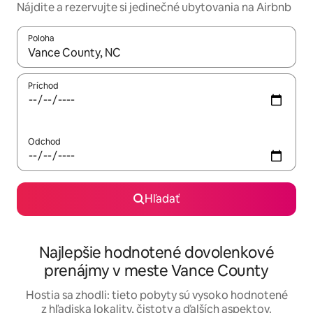
Nájdite a rezervujte si jedinečné ubytovania na Airbnb
Poloha
Keď budú výsledky k dispozícii, môžete si ich prechádzať pom
Príchod
Odchod
Hľadať
Najlepšie hodnotené dovolenkové
prenájmy v meste Vance County
Hostia sa zhodli: tieto pobyty sú vysoko hodnotené
z hľadiska lokality, čistoty a ďalších aspektov.