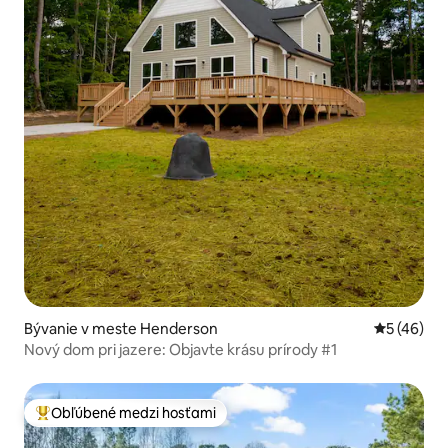
Bývanie v meste Henderson
Priemerné 
5 (46)
Nový dom pri jazere: Objavte krásu prírody #1
Obľúbené medzi hosťami
Najobľúbenejšie medzi hosťami