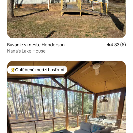
Bývanie v meste Henderson
Priemerné oh
4,83 (6)
Nana's Lake House
Obľúbené medzi hosťami
Najobľúbenejšie medzi hosťami