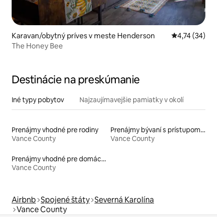
Karavan/obytný príves v meste Henderson
Priemerné oho
4,74 (34)
The Honey Bee
Destinácie na preskúmanie
Iné typy pobytov
Najzaujímavejšie pamiatky v okolí
Prenájmy vhodné pre rodiny
Prenájmy bývaní s prístupom k jazeru
Vance County
Vance County
Prenájmy vhodné pre domáce zvieratá
Vance County
Airbnb
Spojené štáty
Severná Karolína
Vance County