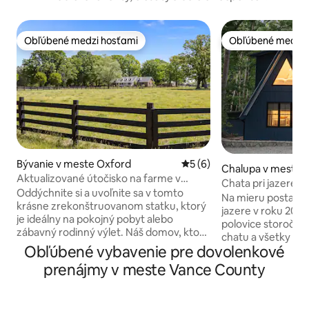
Obľúbené medzi hosťami
Obľúbené medzi 
Obľúbené medzi hosťami
Obľúbené medzi 
Bývanie v meste Oxford
Priemerné ohodnotenie 5 z
5 (6)
Chalupa v meste 
Aktualizované útočisko na farme v
unty
Chata pri jazere v
blízkosti jazera Kerr
Oddýchnite si a uvoľnite sa v tomto
prístavisko pre lod
Na mieru postavená
krásne zrekonštruovanom statku, ktorý
jazere v roku 2022
je ideálny na pokojný pobyt alebo
polovice storočia. 
zábavný rodinný výlet. Náš domov, ktorý
chatu a všetky von
sa nachádza na funkčnej farme na
Obľúbené vybavenie pre dovolenkové
pobyt a hru. V krát
adrese 5101 Stagecoach Rd, Oxford, NC
je vaše vlastné sú
prenájmy v meste Vance County
27565, spája rustikálne čaro s moderným
kotviská pre lode) 
komfortom – ponúka to najlepšie z
rampy. Nachádza s
oboch svetov. Vstúpte dovnútra a
Kerr (známom aj a