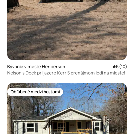
Bývanie v meste Henderson
Priemerné 
5 (10)
Nelson's Dock pri jazere Kerr S prenájmom lodí na mieste!
Obľúbené medzi hosťami
Obľúbené medzi hosťami