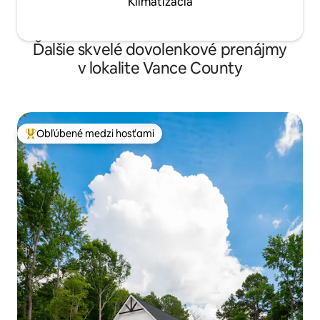
Klimatizácia
Ďalšie skvelé dovolenkové prenájmy
v lokalite Vance County
Obľúbené medzi hosťami
Najobľúbenejšie medzi hosťami