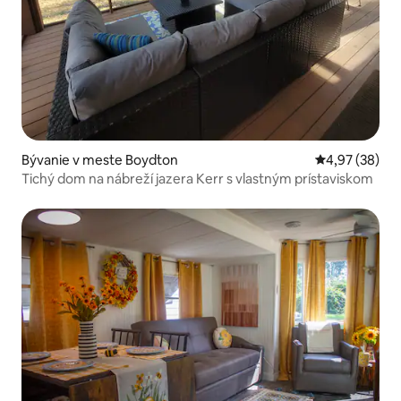
Bývanie v meste Boydton
Priemerné oho
4,97 (38)
Tichý dom na nábreží jazera Kerr s vlastným prístaviskom