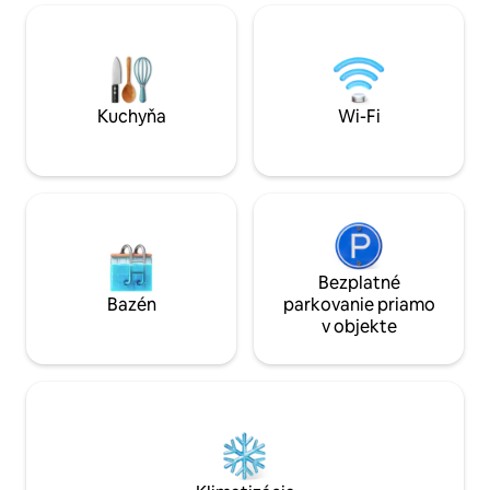
nájdete teplý, príjemný priestor
NOVINKA na rok 
navrhnutý pre pohodlie a spojenie.
KÚPEĽŇA, NOVÝ op
Vychutnajte si rannú kávu s malebným
betónový chodník,
výhľadom na farmu, pripravte si svoje
Solostove, NOVÁ ví
obľúbené jedlá v plne vybavenej kuchyni
terasy, plynový gri
alebo si po dni plnom dobrodružstiev
Hračky ponechané
Kuchyňa
Wi-Fi
oddýchnite v útulných obývacích
ťahanie, detský kaj
priestoroch. Keď budete pripravení na
dospelých, paddle
objavovanie, len kúsok odtiaľto nájdete
stoličky.
krásne pobrežie jazera Kerr a všetky
outdoorové aktivity, ktoré ponúka – od
rybolovu a plavby loďou až po pikniky pri
jazere a turistiku. Centrum Oxfordu je
tiež neďaleko a čaká na objavenie s
Bezplatné
reštauráciami, obchodmi a miestnou
Bazén
parkovanie priamo
kultúrou. Veríme v transparentné ceny –
v objekte
všetky poplatky sú zahrnuté v našich
cenách bez skrytých poplatkov – takže
platíte to, čo vidíte. Či už ste tu pre
oddych, rekreáciu alebo kvalitný čas s
blízkymi, radi vás privítame a pomôžeme
vám urobiť váš pobyt nezabudnuteľným!