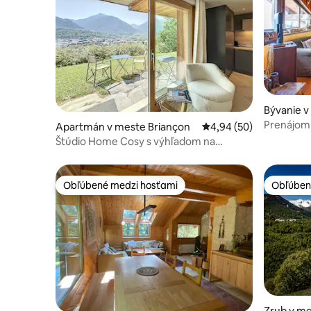
Bývanie v
Prenájom 
Apartmán v meste Briançon
Priemerné ohodnotenie
4,94 (50)
Štúdio Home Cosy s výhľadom na
záhradu a súkromným parkoviskom
Obľúbené medzi hosťami
Obľúben
Obľúbené medzi hosťami
Obľúben
Zrub v me