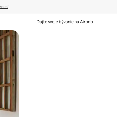
znení
Dajte svoje bývanie na Airbnb
kúmať pomocou dotykových gest či potiahnutia prstom.