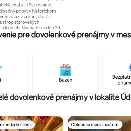
motocykel, turistika, sánkovanie
ická chata + [Parkovanie
KÚPELE v okolí, aby ste sa mohl
jedinečný pobyt v historickom
zotaviť...
venceaux v zrube, ktorá si
 strop starovekých
 klenieb. Nachádza sa len 200
enie pre dovolenkové prenájmy v mest
 svahov Mliečnej dráhy a
ostatok oploteného
o priestoru a zelenú plochu na
ezplatné parkovanie a priľahlá
á zastávka robia prístup
ostupným pre všetkých. Táto
deálna na lyžovanie v zime a
v lete a zaručuje pokoj a
Bezplatn
 na výnimočnom mieste.
i
Bazén
priam
elé dovolenkové prenájmy v lokalite Úd
é medzi hosťami
Obľúbené medzi hosťami
é medzi hosťami
Obľúbené medzi hosťami