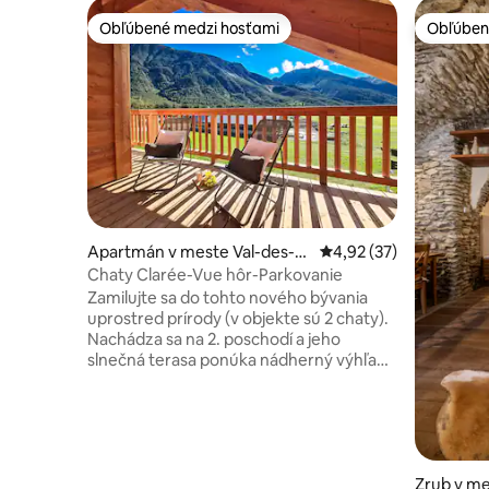
Obľúbené medzi hosťami
Obľúben
Obľúbené medzi hosťami
Obľúben
Apartmán v meste Val-des-Pr
Priemerné ohodnotenie
4,92 (37)
és
Chaty Clarée-Vue hôr-Parkovanie
Zamilujte sa do tohto nového bývania
uprostred prírody (v objekte sú 2 chaty).
Nachádza sa na 2. poschodí a jeho
slnečná terasa ponúka nádherný výhľad
na hory a dedinskú pílu. Každé ročné
obdobie je pozvánkou na dobrodružstvo:
lyžovanie/bežecké lyžovanie, psie
záprahy, turistika, cykloturistika… V
blízkosti Briançonu a Montgenèvre si
môžete vychutnať alpské kúzlo a
Zrub v me