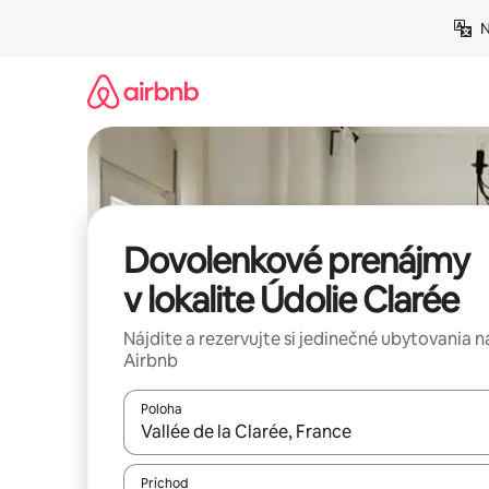
Preskočiť
N
na
obsah.
Dovolenkové prenájmy
v lokalite Údolie Clarée
Nájdite a rezervujte si jedinečné ubytovania n
Airbnb
Poloha
Keď budú výsledky k dispozícii, môžete si ich p
Príchod