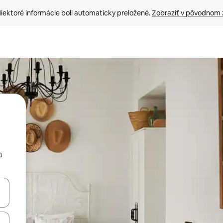
iektoré informácie boli automaticky preložené. 
Zobraziť v pôvodnom 
a
rechádzať pomocou klávesov so šípkami nahor a nadol alebo ich pres