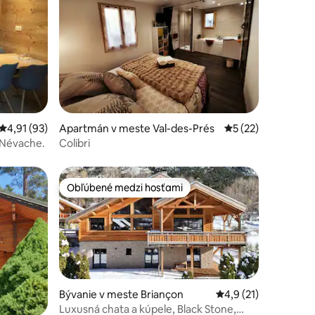
otení: 88
Priemerné ohodnotenie 4,91 z 5, počet hodnotení: 93
4,91 (93)
Apartmán v meste Val-des-Prés
Priemerné ohodnot
5 (22)
 Névache.
Colibri
Obľúbené medzi hosťami
Obľúbené medzi hosťami
Bývanie v meste Briançon
Priemerné ohodnoten
4,9 (21)
Luxusná chata a kúpele, Black Stone,
otení: 74