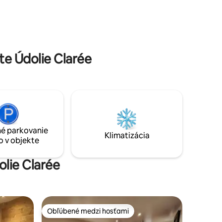
... a
i dobre
e Údolie Clarée
é parkovanie
Klimatizácia
o v objekte
olie Clarée
Obľúbené medzi hosťami
Obľúbené medzi hosťami