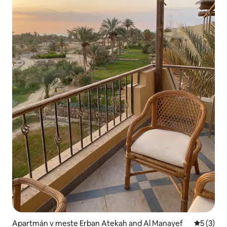
Apartmán v meste Erban Atekah and Al Manayef
Priemerné
5 (3)