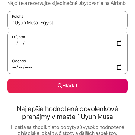
Nájdite a rezervujte si jedinečné ubytovania na Airbnb
Poloha
Keď budú výsledky k dispozícii, môžete si ich prechádzať pom
Príchod
Odchod
Hľadať
Najlepšie hodnotené dovolenkové
prenájmy v meste `Uyun Musa
Hostia sa zhodli: tieto pobyty sú vysoko hodnotené
z hľadiska lokality, čistoty a ďalších aspektov.