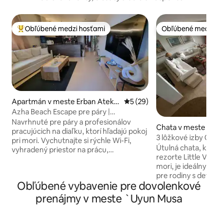
Obľúbené medzi hosťami
Obľúbené medzi 
Najobľúbenejšie medzi hosťami
Obľúbené medzi 
Apartmán v meste Erban Ateka
Priemerné ohodnotenie 5 z 
5 (29)
h and Al Manayef
Azha Beach Escape pre páry |
Samostatný príchod
Navrhnuté pre páry a profesionálov
Chata v meste Su
pracujúcich na diaľku, ktorí hľadajú pokoj
3 lôžkové izby Gr
pri mori. Vychutnajte si rýchle Wi-Fi,
Útulná chata, ktorá sa nachádza v
vyhradený priestor na prácu,
rezorte Little Ven
samoobslužné ubytovanie a plný prístup
mori, je ideálnym
na pláž Azha a k bazénu. Vynikajúca
pre rodiny s deťmi
hodnota v porovnaní s väčšími
Obľúbené vybavenie pre dovolenkové
manželskými poste
jednotkami – zaplaťte len za priestor,
obývacím a jedál
ktorý potrebujete, bez kompromisov v
prenájmy v meste `Uyun Musa
otvorenú plne vy
oblasti pohodlia alebo vybavenia.
priestrannú veran
Priestor Teplý, moderný apartmán