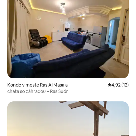
Kondo v meste Ras Al Masala
Priemerné oh
4,92 (12)
chata so záhradou – Ras Sudr