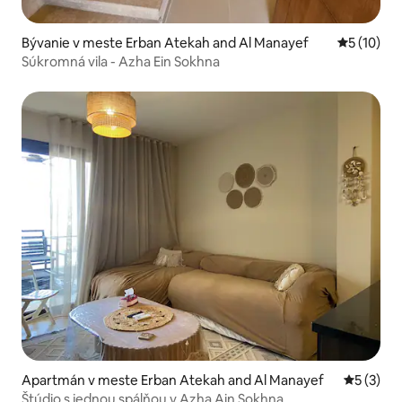
Bývanie v meste Erban Atekah and Al Manayef
Priemerné 
5 (10)
Súkromná vila - Azha Ein Sokhna
Apartmán v meste Erban Atekah and Al Manayef
Priemerné
5 (3)
Štúdio s jednou spálňou v Azha Ain Sokhna