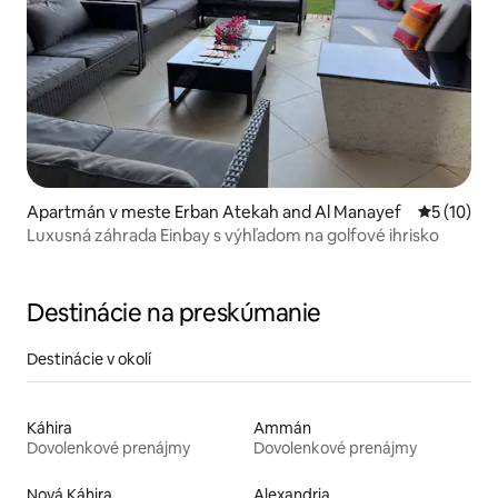
Apartmán v meste Erban Atekah and Al Manayef
Priemerné 
5 (10)
Luxusná záhrada Einbay s výhľadom na golfové ihrisko
Destinácie na preskúmanie
Destinácie v okolí
Káhira
Ammán
Dovolenkové prenájmy
Dovolenkové prenájmy
Nová Káhira
Alexandria