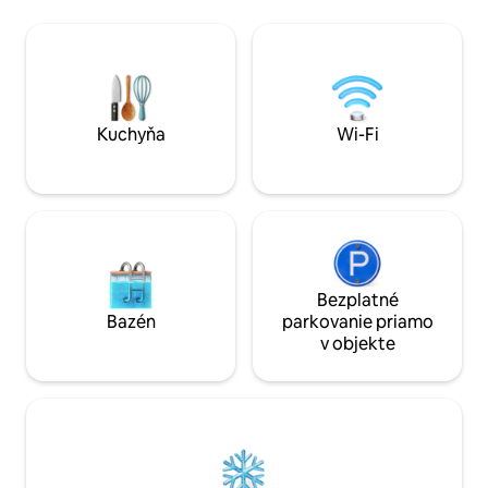
rozlohou 120 m ² 
premyslene zariadený na relaxáciu a
nádherné fontány 
produktivitu. Dom ponúka útulný
ňom ubytuje 6 dos
obývací priestor, plne vybavenú kuchyňu
sa nachádza 5 min
a vyhradený pracovný priestor s
rozsiahlej piesočn
elektrickými zásuvkami a dobrým
aktivitami na pren
prirodzeným svetlom.
Samostatná izba p
Kuchyňa
Wi-Fi
vodiča je k dispozí
Bezplatné
Bazén
parkovanie priamo
v objekte