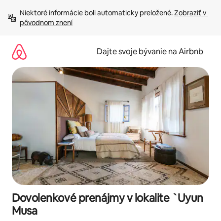
Preskočiť
Niektoré informácie boli automaticky preložené. 
Zobraziť v 
na
pôvodnom znení
obsah.
Dajte svoje bývanie na Airbnb
Dovolenkové prenájmy v lokalite `Uyun
Musa