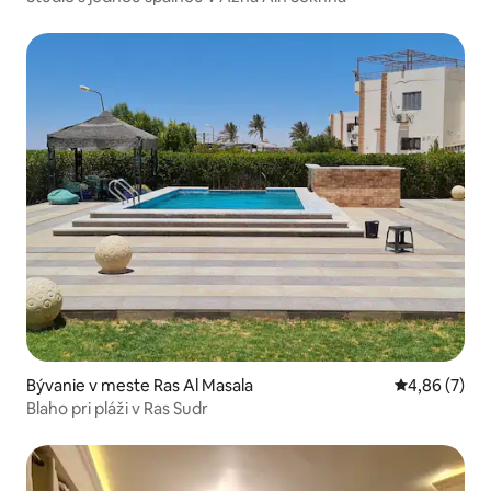
Bývanie v meste Ras Al Masala
Priemerné oh
4,86 (7)
Blaho pri pláži v Ras Sudr