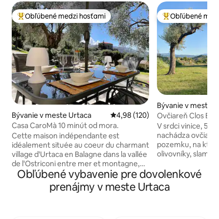
Obľúbené medzi hosťami
Obľúbené medz
Najobľúbenejšie medzi hosťami
Najobľúbenejšie 
Bývanie v meste O
Bývanie v meste Urtaca
Priemerné ohodnotenie 4,98 z 5
4,98 (120)
Ovčiareň Clos Bel
Casa CaroMà 10 minút od mora.
V srdci vinice, 5 m
nachádza ovčia f
Cette maison indépendante est
pozemku, na ktoro
idéalement située au coeur du charmant
olivovníky, slamie
village d'Urtaca en Balagne dans la vallée
závislosti od roč
de l'Ostriconi entre mer et montagne,
Obľúbené vybavenie pre dovolenkové
vychutnať terasu 
sur un terrain privé aux pieds d'oliviers
obdivovať výhľad n
centenaires. La propriété bénéficie du
prenájmy v meste Urtaca
Apartmán Sheepfo
calme et de la tranquillité du village.
vybavený prvotri
Cette location séduira donc les adeptes
manželskou posteľ
d'activités de pleine nature, les
(alebo dvoma sam