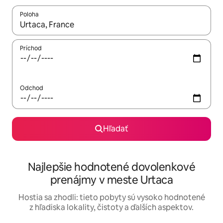
Poloha
Keď budú výsledky k dispozícii, môžete si ich prechádzať pom
Príchod
Odchod
Hľadať
Najlepšie hodnotené dovolenkové
prenájmy v meste Urtaca
Hostia sa zhodli: tieto pobyty sú vysoko hodnotené
z hľadiska lokality, čistoty a ďalších aspektov.