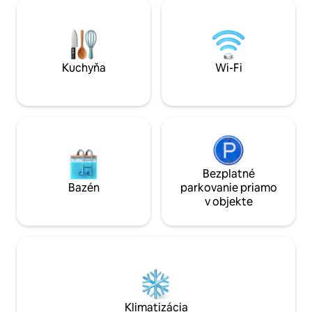
randonneurs et tous ceux qui auront à
požiadanie), prvot
coeur de découvrir la Corse
ventilátorom, tali
authentique, ses petits villages typiques,
vybavenou
ses montagnes majestueuses et ses
rivières.
Kuchyňa
Wi-Fi
Bezplatné
Bazén
parkovanie priamo
v objekte
Klimatizácia