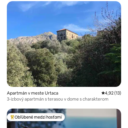
Apartmán v meste Urtaca
Priemerné oh
4,92 (13)
3-izbový apartmán s terasou v dome s charakterom
Obľúbené medzi hosťami
Najobľúbenejšie medzi hosťami