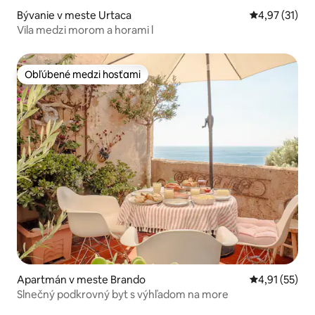
Bývanie v meste Urtaca
Priemerné oh
4,97 (31)
Vila medzi morom a horami l
Obľúbené medzi hosťami
Obľúbené medzi hosťami
Apartmán v meste Brando
Priemerné oh
4,91 (55)
Slnečný podkrovný byt s výhľadom na more