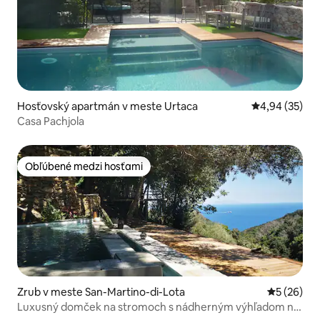
Hosťovský apartmán v meste Urtaca
Priemerné oho
4,94 (35)
Casa Pachjola
Obľúbené medzi hosťami
Obľúbené medzi hosťami
Zrub v meste San-Martino-di-Lota
Priemerné 
5 (26)
Luxusný domček na stromoch s nádherným výhľadom na