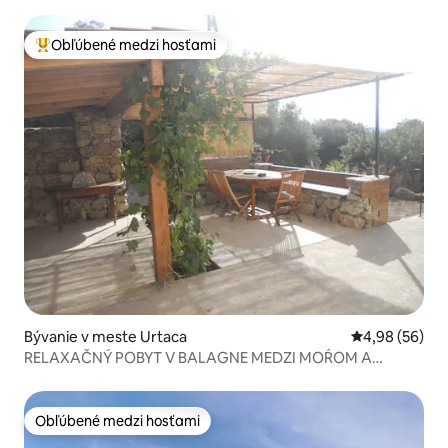
more
Obľúbené medzi hosťami
Najobľúbenejšie medzi hosťami
Bývanie v meste Urtaca
Priemerné oho
4,98 (56)
RELAXAČNÝ POBYT V BALAGNE MEDZI MOŔOM A
HORAMI
Obľúbené medzi hosťami
Obľúbené medzi hosťami