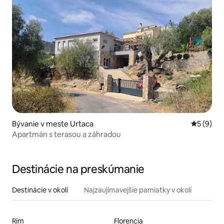
Bývanie v meste Urtaca
Priemerné
5 (9)
Apartmán s terasou a záhradou
Destinácie na preskúmanie
Destinácie v okolí
Najzaujímavejšie pamiatky v okolí
Rím
Florencia