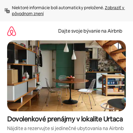
Preskočiť
Niektoré informácie boli automaticky preložené. 
Zobraziť v 
na
pôvodnom znení
obsah.
Dajte svoje bývanie na Airbnb
Dovolenkové prenájmy v lokalite Urtaca
Nájdite a rezervujte si jedinečné ubytovania na Airbnb