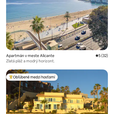
Apartmán v meste Alicante
Priemerné 
5 (32)
Zlatá pláž a modrý horizont.
Obľúbené medzi hosťami
Najobľúbenejšie medzi hosťami