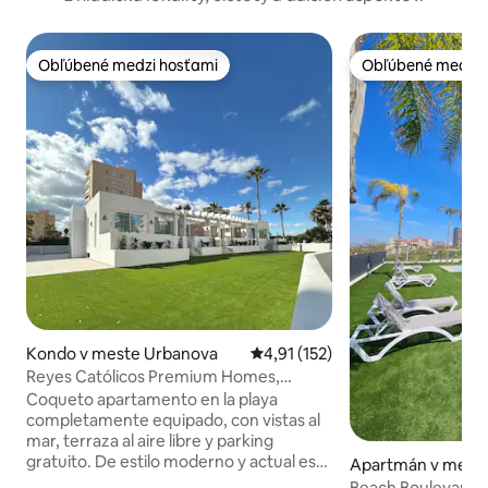
Obľúbené medzi hosťami
Obľúbené medzi 
Obľúbené medzi hosťami
Obľúbené medzi 
Kondo v meste Urbanova
Priemerné ohodnotenie 4,91 z 5
4,91 (152)
Reyes Católicos Premium Homes,
apartmán s ...
Coqueto apartamento en la playa
completamente equipado, con vistas al
mar, terraza al aire libre y parking
gratuito. De estilo moderno y actual es
Apartmán v meste
un apartamento en el que se sentirá
l Sol
Beach Boulevard 