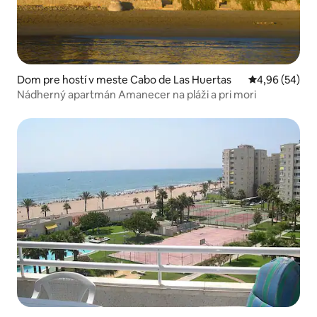
Dom pre hostí v meste Cabo de Las Huertas
Priemerné oho
4,96 (54)
Nádherný apartmán Amanecer na pláži a pri mori