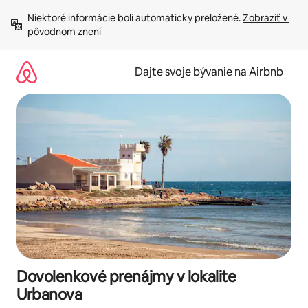
Preskočiť
Niektoré informácie boli automaticky preložené. 
Zobraziť v 
na
pôvodnom znení
obsah.
Dajte svoje bývanie na Airbnb
Dovolenkové prenájmy v lokalite
Urbanova