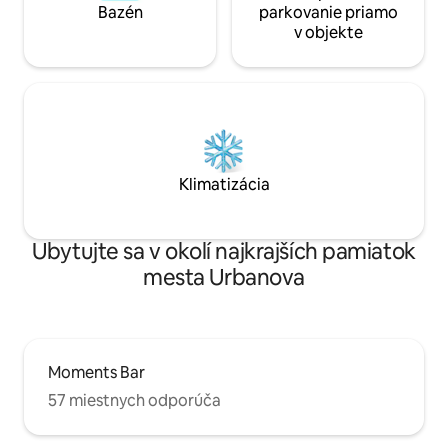
frio y caliente y todo lo necesario para
Bazén
parkovanie priamo
que se sienta como en casa. En la cocina
v objekte
encontrará todo lo necesario, está
completamente equipada con todos los
utensilios comunes en cualquier hogar
como exprimidor o tostadora, además
de lavavajillas, horno, gran bevera con
congelador y cafetera de última
generación.
Klimatizácia
Ubytujte sa v okolí najkrajších pamiatok
mesta Urbanova
Moments Bar
57 miestnych odporúča