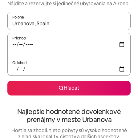
Nájdite a rezervujte si jedinečné ubytovania na Airbnb
Poloha
Keď budú výsledky k dispozícii, môžete si ich prechádzať pom
Príchod
Odchod
Hľadať
Najlepšie hodnotené dovolenkové
prenájmy v meste Urbanova
Hostia sa zhodli: tieto pobyty sú vysoko hodnotené
z hľadiska lokality, čistoty a ďalších aspektov.