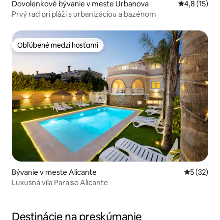
Dovolenkové bývanie v meste Urbanova
Priemerné o
4,8 (15)
Prvý rad pri pláži s urbanizáciou a bazénom
Obľúbené medzi hosťami
Obľúbené medzi hosťami
Bývanie v meste Alicante
Priemerné 
5 (32)
Luxusná vila Paraiso Alicante
Destinácie na preskúmanie