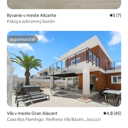
Bývanie v meste Alicante
Priemerné
5 (7)
Pokoj a súkromný bazén
Superhostiteľ
Superhostiteľ
Vila v meste Gran Alacant
Priemerné oh
4,8 (45)
Casa Bos Flamingo: Wellness Vila Bazén, Jacuzzi