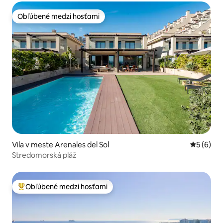
Obľúbené medzi hosťami
Obľúbené medzi hosťami
Vila v meste Arenales del Sol
Priemerné
5 (6)
Stredomorská pláž
Obľúbené medzi hosťami
Najobľúbenejšie medzi hosťami