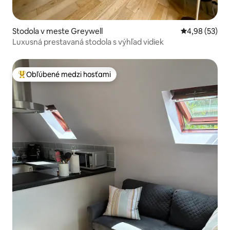
Stodola v meste Greywell
Priemerné oho
4,98 (53)
Luxusná prestavaná stodola s výhľad vidiek
Obľúbené medzi hosťami
Najobľúbenejšie medzi hosťami