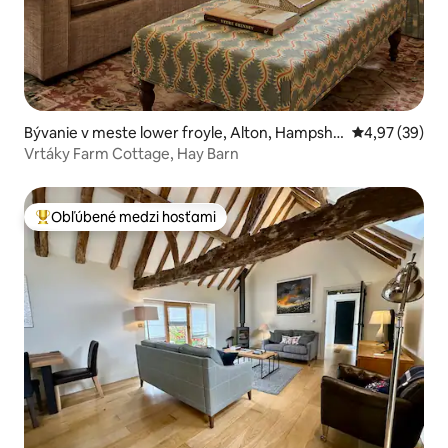
Bývanie v meste lower froyle, Alton, Hampshir
Priemerné oho
4,97 (39)
e
Vrtáky Farm Cottage, Hay Barn
Obľúbené medzi hosťami
Najobľúbenejšie medzi hosťami