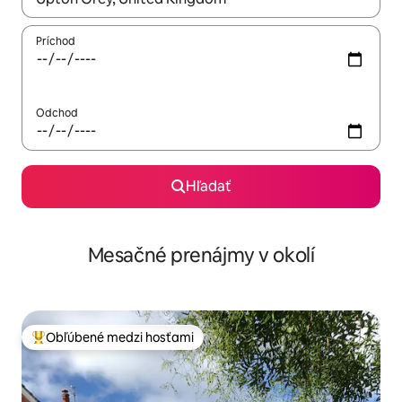
Príchod
Odchod
Hľadať
Mesačné prenájmy v okolí
Obľúbené medzi hosťami
Najobľúbenejšie medzi hosťami