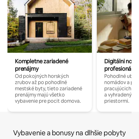
Kompletne zariadené
Digitálni nomá
prenájmy
profesionáli 
Od pokojných horských
Pohodlné ubyto
zrubov až po pohodlné
nomádov a pro
mestské byty, tieto zariadené
pracujúcich na 
prenájmy majú všetko
a vyhradenými
vybavenie pre pocit domova.
priestormi.
Vybavenie a bonusy na dlhšie pobyty