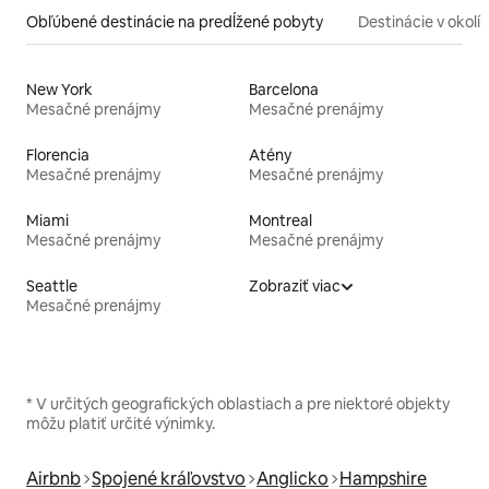
Obľúbené destinácie na predĺžené pobyty
Destinácie v okolí
New York
Barcelona
Mesačné prenájmy
Mesačné prenájmy
Florencia
Atény
Mesačné prenájmy
Mesačné prenájmy
Miami
Montreal
Mesačné prenájmy
Mesačné prenájmy
Seattle
Zobraziť viac
Mesačné prenájmy
* V určitých geografických oblastiach a pre niektoré objekty
môžu platiť určité výnimky.
Airbnb
Spojené kráľovstvo
Anglicko
Hampshire