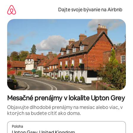
Preskočiť
na
Dajte svoje bývanie na Airbnb
obsah.
Mesačné prenájmy v lokalite Upton Grey
Objavujte dlhodobé prenájmy na mesiac alebo viac, v
ktorých sa budete cítiť ako doma.
Poloha
Keď budú výsledky k dispozícii, môžete si ich prechádzať pom