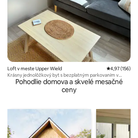
Loft v meste Upper Wield
Priemerné ohod
4,97 (156)
Krásny jednolôžkový byt s bezplatným parkovaním v
Pohodlie domova a skvelé mesačné
objekte
ceny