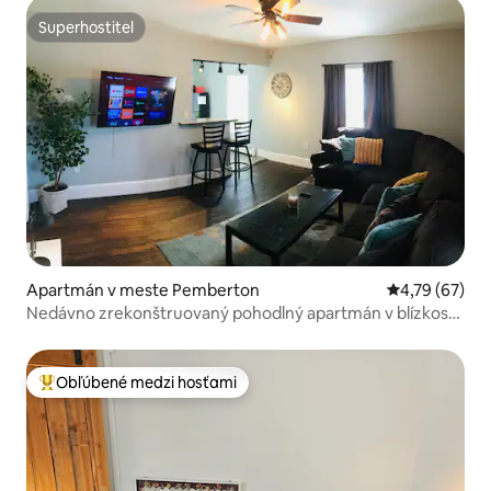
Superhostiteľ
Superhostiteľ
Apartmán v meste Pemberton
Priemerné oho
4,79 (67)
Nedávno zrekonštruovaný pohodlný apartmán v blízkosti
základne
Obľúbené medzi hosťami
Najobľúbenejšie medzi hosťami