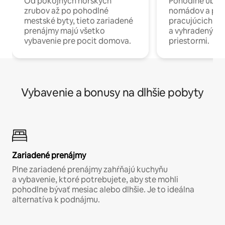
Od pokojných horských
Pohodlné ubyto
zrubov až po pohodlné
nomádov a pro
mestské byty, tieto zariadené
pracujúcich na 
prenájmy majú všetko
a vyhradenými
vybavenie pre pocit domova.
priestormi.
Vybavenie a bonusy na dlhšie pobyty
Zariadené prenájmy
Plne zariadené prenájmy zahŕňajú kuchyňu
a vybavenie, ktoré potrebujete, aby ste mohli
pohodlne bývať mesiac alebo dlhšie. Je to ideálna
alternatíva k podnájmu.