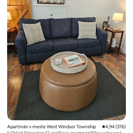
Apartmán v meste West Windsor Township
Priemerné ohod
4,94 (376)
* Oblasť Princeton *2-spálňový apartmán*Plne vybavená