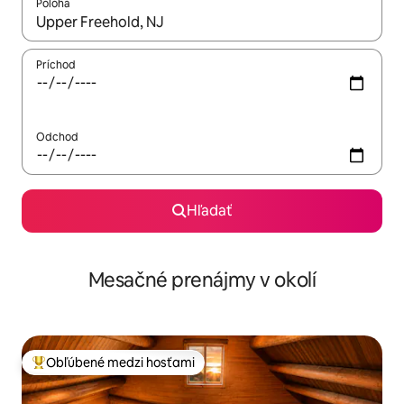
Poloha
Keď budú výsledky k dispozícii, môžete si ich prechádzať pom
Príchod
Odchod
Hľadať
Mesačné prenájmy v okolí
Obľúbené medzi hosťami
Najobľúbenejšie medzi hosťami