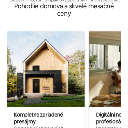
Pohodlie domova a skvelé mesačné
kuchyňa*6 lôžok*
ceny
Kompletne zariadené
Digitálni nomá
prenájmy
profesionáli 