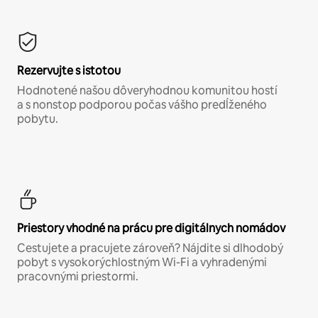
Rezervujte s istotou
Hodnotené našou dôveryhodnou komunitou hostí
a s nonstop podporou počas vášho predĺženého
pobytu.
Priestory vhodné na prácu pre digitálnych nomádov
Cestujete a pracujete zároveň? Nájdite si dlhodobý
pobyt s vysokorýchlostným Wi-Fi a vyhradenými
pracovnými priestormi.