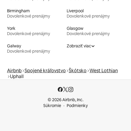
Birmingham
Liverpool
Dovolenkové prenájmy
Dovolenkové prenájmy
York
Glasgow
Dovolenkové prenájmy
Dovolenkové prenájmy
Galway
Zobraziť viac
Dovolenkové prenájmy
Airbnb
Spojené kráľovstvo
Škótsko
West Lothian
Uphall
© 2026 Airbnb, Inc.
Súkromie
Podmienky