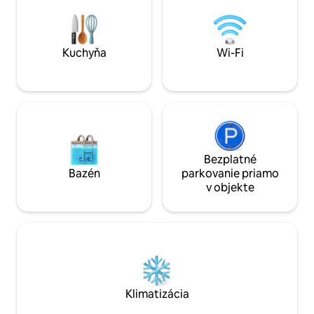
Nachádza sa tu aj veľa miestnej
veľkorysú vlastnú
občianskej vybavenosti - golfové ihrisko
sprchovacím kútom
Uphall (par 69), obchody, kaviarne,
Hostia sú viac než 
takeaways, supermarkety a útulné
jedlo/takearies do
Kuchyňa
Wi-Fi
krčmy.
Bezplatné
Bazén
parkovanie priamo
v objekte
Klimatizácia