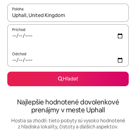
Poloha
Keď budú výsledky k dispozícii, môžete si ich prechádzať pom
Príchod
Odchod
Hľadať
Najlepšie hodnotené dovolenkové
prenájmy v meste Uphall
Hostia sa zhodli: tieto pobyty sú vysoko hodnotené
z hľadiska lokality, čistoty a ďalších aspektov.