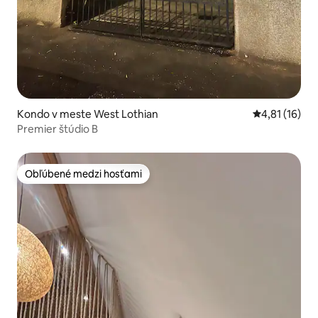
Kondo v meste West Lothian
Priemerné oh
4,81 (16)
Premier štúdio B
Obľúbené medzi hosťami
Obľúbené medzi hosťami