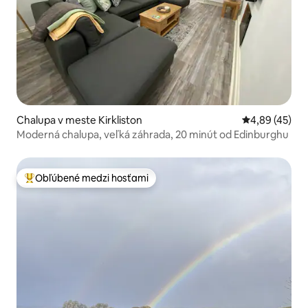
Chalupa v meste Kirkliston
Priemerné oho
4,89 (45)
Moderná chalupa, veľká záhrada, 20 minút od Edinburghu
Obľúbené medzi hosťami
Najobľúbenejšie medzi hosťami