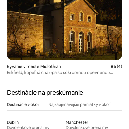
Bývanie v meste Midlothian
Priemerné
5 (4)
Eskfield, kúpeľná chalupa so súkromnou opevnenou
záhradou
Destinácie na preskúmanie
Destinácie v okolí
Najzaujímavejšie pamiatky v okolí
Dublin
Manchester
Dovolenkové prenájmy
Dovolenkové prenájmy