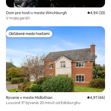
Dom pre hostí v meste Winchburgh
Priemerné oho
4,94 (33)
V mojej garáži
Obľúbené medzi hosťami
Obľúbené medzi hosťami
Bývanie v meste Midlothian
Priemerné oho
4,97 (66)
Luxusné 5* bývanie 20 minút od Edinburghu