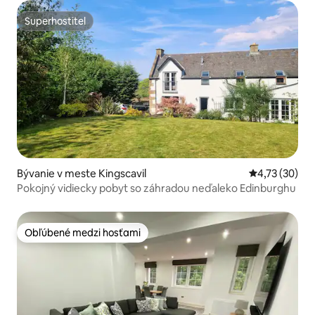
Superhostiteľ
Superhostiteľ
Bývanie v meste Kingscavil
Priemerné oho
4,73 (30)
Pokojný vidiecky pobyt so záhradou neďaleko Edinburghu
Obľúbené medzi hosťami
Obľúbené medzi hosťami