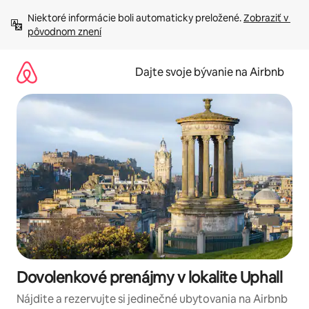
Preskočiť
Niektoré informácie boli automaticky preložené. 
Zobraziť v 
na
pôvodnom znení
obsah.
Dajte svoje bývanie na Airbnb
Dovolenkové prenájmy v lokalite Uphall
Nájdite a rezervujte si jedinečné ubytovania na Airbnb