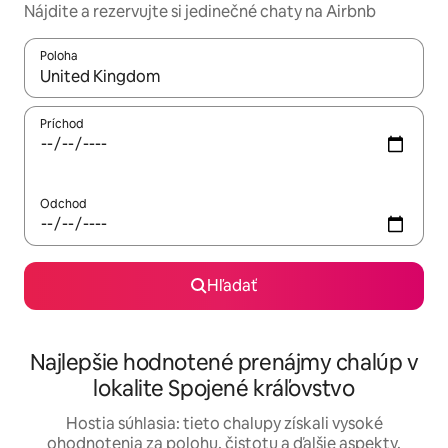
Nájdite a rezervujte si jedinečné chaty na Airbnb
Poloha
Keď budú výsledky k dispozícii, môžete si ich prechádzať pom
Príchod
Odchod
Hľadať
Najlepšie hodnotené prenájmy chalúp v
lokalite Spojené kráľovstvo
Hostia súhlasia: tieto chalupy získali vysoké
ohodnotenia za polohu, čistotu a ďalšie aspekty.