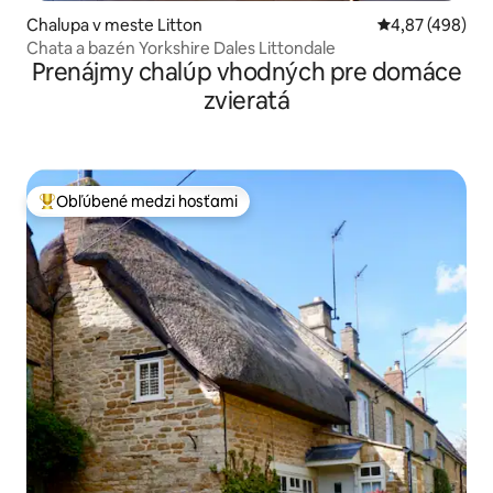
Chalupa v meste Litton
Priemerné ohod
4,87 (498)
Chata a bazén Yorkshire Dales Littondale
Prenájmy chalúp vhodných pre domáce
zvieratá
Obľúbené medzi hosťami
Najobľúbenejšie medzi hosťami