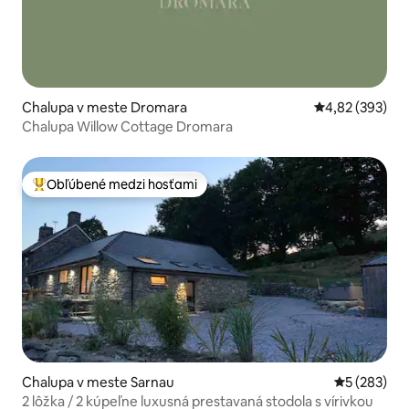
Chalupa v meste Dromara
Priemerné ohod
4,82 (393)
Chalupa Willow Cottage Dromara
Obľúbené medzi hosťami
Najobľúbenejšie medzi hosťami
Chalupa v meste Sarnau
Priemerné o
5 (283)
2 lôžka / 2 kúpeľne luxusná prestavaná stodola s vírivkou