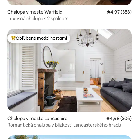
Chalupa v meste Warfield
Priemerné ohod
4,97 (358)
Luxusná chalupa s 2 spálňami
Obľúbené medzi hosťami
Najobľúbenejšie medzi hosťami
Chalupa v meste Lancashire
Priemerné ohod
4,98 (306)
Romantická chalupa v blízkosti Lancasterského hradu