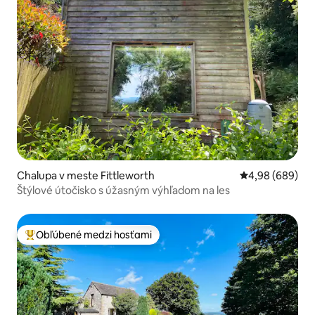
Chalupa v meste Fittleworth
Priemerné ohod
4,98 (689)
Štýlové útočisko s úžasným výhľadom na les
Obľúbené medzi hosťami
Najobľúbenejšie medzi hosťami