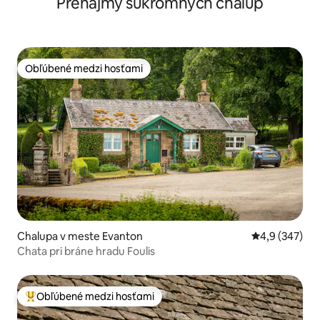
Prenájmy súkromných chalúp
Obľúbené medzi hosťami
Obľúbené medzi hosťami
Chalupa v meste Evanton
Priemerné oho
4,9 (347)
Chata pri bráne hradu Foulis
Obľúbené medzi hosťami
Najobľúbenejšie medzi hosťami