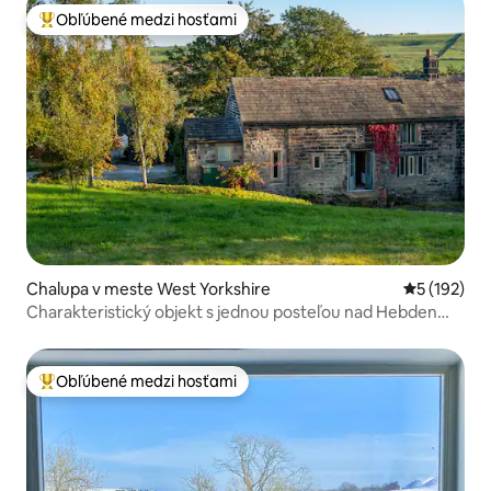
Obľúbené medzi hosťami
Najobľúbenejšie medzi hosťami
Chalupa v meste West Yorkshire
Priemerné o
5 (192)
Charakteristický objekt s jednou posteľou nad Hebden
Bridge
Obľúbené medzi hosťami
Najobľúbenejšie medzi hosťami