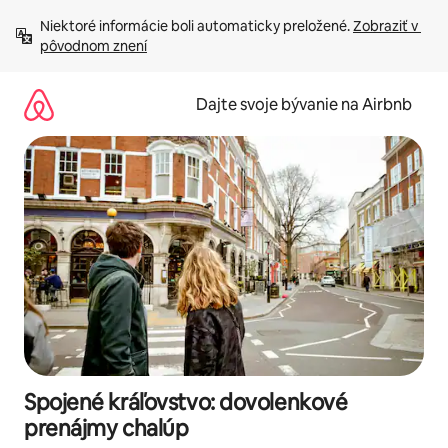
Preskočiť
Niektoré informácie boli automaticky preložené. 
Zobraziť v 
na
pôvodnom znení
obsah.
Dajte svoje bývanie na Airbnb
Spojené kráľovstvo: dovolenkové
prenájmy chalúp