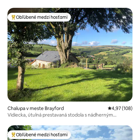
Obľúbené medzi hosťami
Najobľúbenejšie medzi hosťami
Chalupa v meste Brayford
Priemerné ohod
4,97 (108)
Vidiecka, útulná prestavaná stodola s nádherným
výhľadom.
Obľúbené medzi hosťami
Najobľúbenejšie medzi hosťami