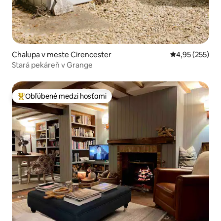
Chalupa v meste Cirencester
Priemerné ohod
4,95 (255)
Stará pekáreň v Grange
Obľúbené medzi hosťami
Najobľúbenejšie medzi hosťami