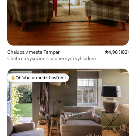
Chalupa v meste Tempar
Priemerné ohod
4,98 (182)
Chata na vysočine s nádherným výhľadom
Obľúbené medzi hosťami
Najobľúbenejšie medzi hosťami