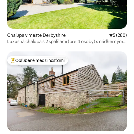
Chalupa v meste Derbyshire
Priemerné o
5 (280)
Luxusná chalupa s 2 spálňami (pre 4 osoby) s nádherným
výhľadom
Obľúbené medzi hosťami
Najobľúbenejšie medzi hosťami