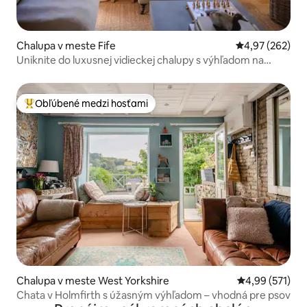
Chalupa v meste Fife
Priemerné ohod
4,97 (262)
Uniknite do luxusnej vidieckej chalupy s výhľadom na
oceán
Obľúbené medzi hosťami
Najobľúbenejšie medzi hosťami
Chalupa v meste West Yorkshire
Priemerné ohod
4,99 (571)
Chata v Holmfirth s úžasným výhľadom – vhodná pre psov