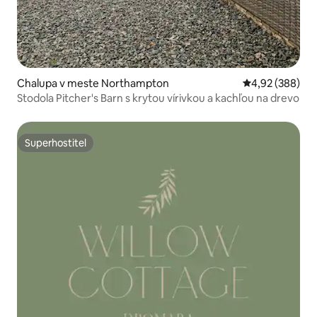
Chalupa v meste Northampton
Priemerné ohod
4,92 (388)
Stodola Pitcher's Barn s krytou vírivkou a kachľou na drevo
Superhostiteľ
Superhostiteľ