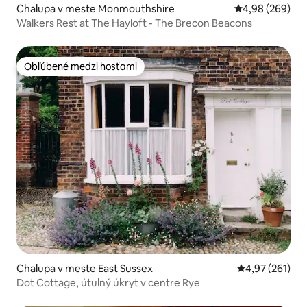
Chalupa v meste Monmouthshire
Priemerné ohod
4,98 (269)
Walkers Rest at The Hayloft - The Brecon Beacons
Obľúbené medzi hosťami
Obľúbené medzi hosťami
Chalupa v meste East Sussex
Priemerné ohod
4,97 (261)
Dot Cottage, útulný úkryt v centre Rye