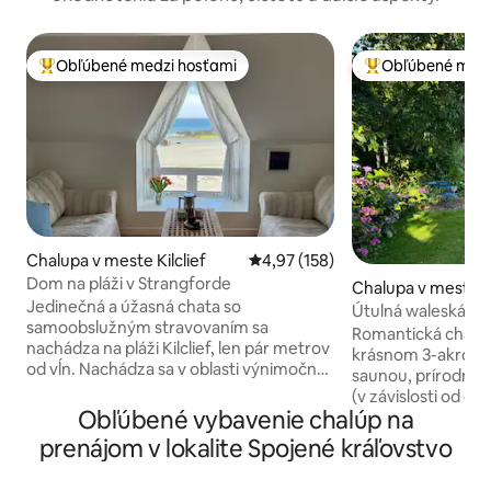
Obľúbené medzi hosťami
Obľúbené medz
Najobľúbenejšie medzi hosťami
Najobľúbenejšie 
Chalupa v meste Kilclief
Priemerné ohodnotenie 4,97 z 5
4,97 (158)
Dom na pláži v Strangforde
Chalupa v meste
Jedinečná a úžasná chata so
shire
Útulná waleská cha
samoobslužným stravovaním sa
akrovom areáli
Romantická chalu
nachádza na pláži Kilclief, len pár metrov
krásnom 3-akrov
od vĺn. Nachádza sa v oblasti výnimočnej
saunou, prírodným
prírodnej krásy neďaleko Strangfordu – v
(v závislosti od da
našom útulnom dome s jednou spálňou
Obľúbené vybavenie chalúp na
Prechádzky po kop
si môžete vychutnať vodné športy
pláže a prechádzky
prenájom v lokalite Spojené kráľovstvo
(najmä plávanie), prechádzky,
Pohľad na hviezdy
cykloturistiku, pozorovanie vtákov, relax
manželskej postele