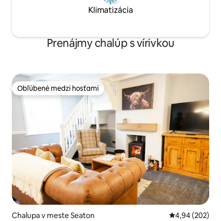
Klimatizácia
Prenájmy chalúp s vírivkou
Obľúbené medzi hosťami
Obľúbené medzi hosťami
Chalupa v meste Seaton
Priemerné ohod
4,94 (202)