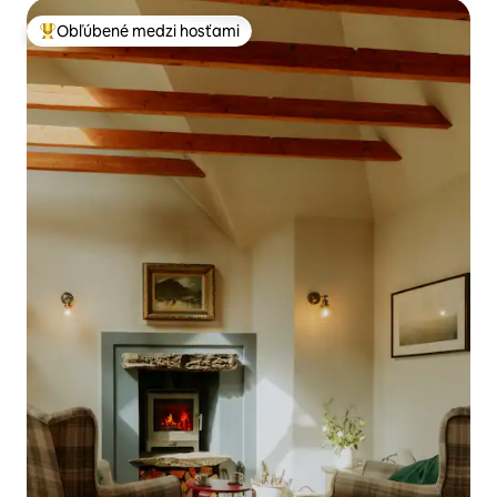
Obľúbené medzi hosťami
Najobľúbenejšie medzi hosťami