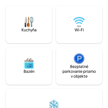
a mnoho iného. Všetky naše izby (okrem
sporáku na drevo 
kúpeľne!) majú veľkolepý výhľad na
Veľká kúpeľňa má 
more a sú certifikované organizáciou
podlahové kúreni
Tourism NI. Reštaurácie sú vzdialené len
kuchyňa s kávovar
krátku jazdu autom a hory, golfové
posedenie s ohnis
ihriská, prírodné rezervácie a mnoho
internet, inteligen
iného sú ľahko dostupné.
atď.). 2 dobre vyc
Kuchyňa
Wi-Fi
Bezplatné
Bazén
parkovanie priamo
v objekte