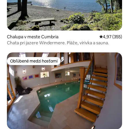
Chalupa v meste Cumbria
Priemerné ohod
4,97 (355)
Chata pri jazere Windermere. Pláže, vírivka a sauna.
Obľúbené medzi hosťami
Obľúbené medzi hosťami