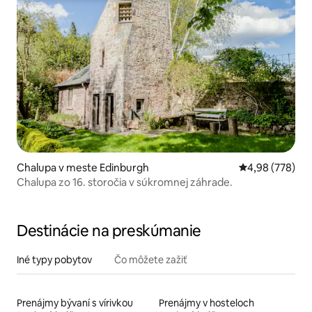
Chalupa v meste Edinburgh
Priemerné ohod
4,98 (778)
Chalupa zo 16. storočia v súkromnej záhrade.
Destinácie na preskúmanie
Iné typy pobytov
Čo môžete zažiť
Prenájmy bývaní s vírivkou
Prenájmy v hosteloch