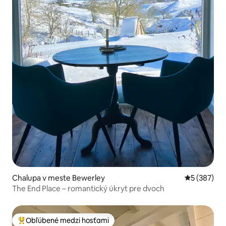
Chalupa v meste Bewerley
Priemerné o
5 (387)
The End Place – romantický úkryt pre dvoch
Obľúbené medzi hosťami
Najobľúbenejšie medzi hosťami