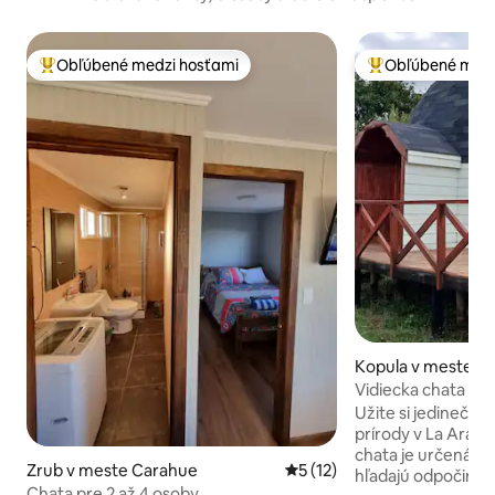
Obľúbené medzi hosťami
Obľúbené medz
Najobľúbenejšie medzi hosťami
Najobľúbenejšie 
Kopula v meste Fr
Vidiecka chata s 
raňajkami.
Užite si jedinečný
prírody v La Arauc
chata je určená pr
Zrub v meste Carahue
Priemerné ohodnotenie 5 z 
5 (12)
hľadajú odpočinok,
Chata pre 2 až 4 osoby