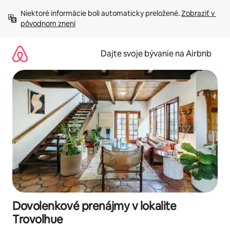
Preskočiť
Niektoré informácie boli automaticky preložené. 
Zobraziť v 
na
pôvodnom znení
obsah.
Dajte svoje bývanie na Airbnb
Dovolenkové prenájmy v lokalite
Trovolhue