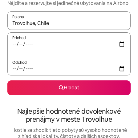
Nájdite a rezervujte si jedinečné ubytovania na Airbnb
Poloha
Keď budú výsledky k dispozícii, môžete si ich prechádzať pom
Príchod
Odchod
Hľadať
Najlepšie hodnotené dovolenkové
prenájmy v meste Trovolhue
Hostia sa zhodli: tieto pobyty sú vysoko hodnotené
z hľadiska lokality, čistoty a ďalších aspektov.