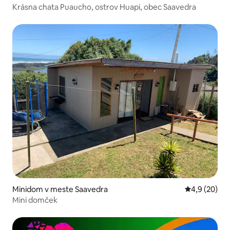
Krásna chata Puaucho, ostrov Huapi, obec Saavedra
Minidom v meste Saavedra
Priemerné oh
4,9 (20)
Mini domček