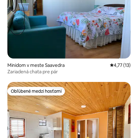
Minidom v meste Saavedra
Priemerné oh
4,77 (13)
Zariadená chata pre pár
Obľúbené medzi hosťami
Obľúbené medzi hosťami