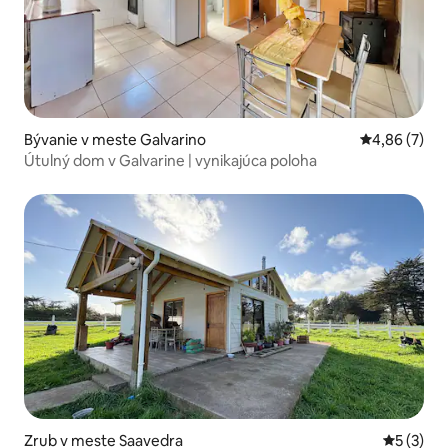
Bývanie v meste Galvarino
Priemerné oh
4,86 (7)
Útulný dom v Galvarine | vynikajúca poloha
Zrub v meste Saavedra
Priemerné
5 (3)