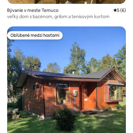
Bývanie v meste Temuco
Priemerné
5 (6)
veľký dom s bazénom, grilom a tenisovým kurtom
Obľúbené medzi hosťami
Obľúbené medzi hosťami