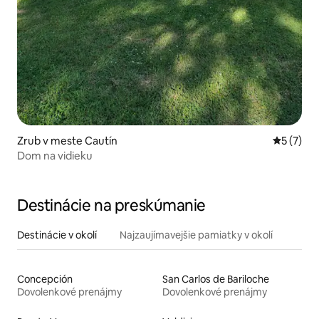
Zrub v meste Cautín
Priemerné
5 (7)
Dom na vidieku
Destinácie na preskúmanie
Destinácie v okolí
Najzaujímavejšie pamiatky v okolí
Concepción
San Carlos de Bariloche
Dovolenkové prenájmy
Dovolenkové prenájmy