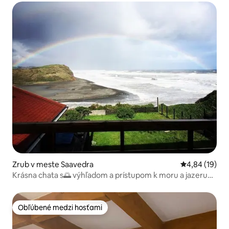
Zrub v meste Saavedra
Priemerné oho
4,84 (19)
Krásna chata s🌅 výhľadom a prístupom k moru a jazeru🌊
😊
Obľúbené medzi hosťami
Obľúbené medzi hosťami