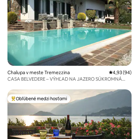
Chalupa v meste Tremezzina
Priemerné oho
4,93 (94)
CASA BELVEDERE – VÝHĽAD NA JAZERO SÚKROMNÁ
ZÁHRADA A BAZÉN
Obľúbené medzi hosťami
Najobľúbenejšie medzi hosťami