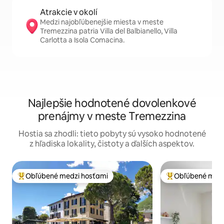
Atrakcie v okolí
Medzi najobľúbenejšie miesta v meste
Tremezzina patria Villa del Balbianello, Villa
Carlotta a Isola Comacina.
Najlepšie hodnotené dovolenkové
prenájmy v meste Tremezzina
Hostia sa zhodli: tieto pobyty sú vysoko hodnotené
z hľadiska lokality, čistoty a ďalších aspektov.
Obľúbené medzi hosťami
Obľúbené medz
Najobľúbenejšie medzi hosťami
Najobľúbenejšie 