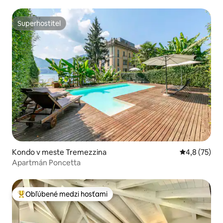
Superhostiteľ
Superhostiteľ
Kondo v meste Tremezzina
Priemerné oh
4,8 (75)
Apartmán Poncetta
Obľúbené medzi hosťami
Najobľúbenejšie medzi hosťami