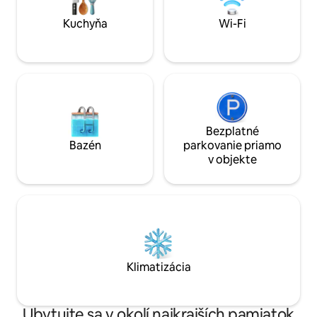
preskúmanie jaze
pamiatok.
Kuchyňa
Wi-Fi
Bezplatné
Bazén
parkovanie priamo
v objekte
Klimatizácia
Ubytujte sa v okolí najkrajších pamiatok