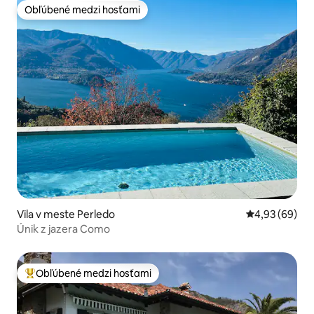
Obľúbené medzi hosťami
Obľúbené medzi hosťami
Vila v meste Perledo
Priemerné oho
4,93 (69)
Únik z jazera Como
Obľúbené medzi hosťami
Najobľúbenejšie medzi hosťami