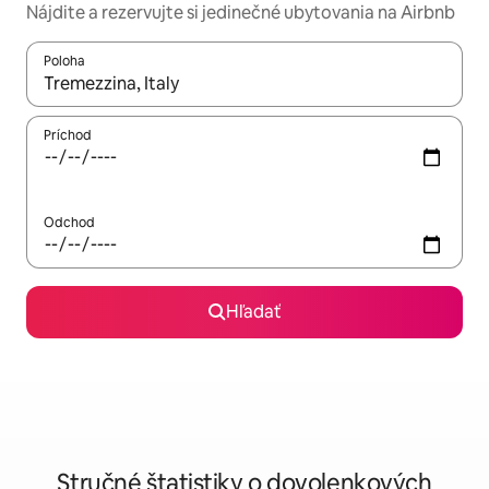
Nájdite a rezervujte si jedinečné ubytovania na Airbnb
Poloha
Keď budú výsledky k dispozícii, môžete si ich prechádzať pom
Príchod
Odchod
Hľadať
Stručné štatistiky o dovolenkových