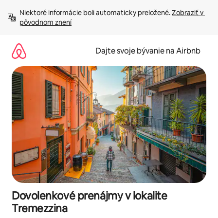
Preskočiť
Niektoré informácie boli automaticky preložené. 
Zobraziť v 
na
pôvodnom znení
obsah.
Dajte svoje bývanie na Airbnb
Dovolenkové prenájmy v lokalite
Tremezzina