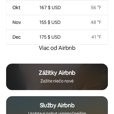
Okt
167 $ USD
56 °F
Nov
155 $ USD
48 °F
Dec
175 $ USD
41 °F
Viac od Airbnb
Zážitky Airbnb
Zažite niečo nové
Služby Airbnb
Urobte si pobyt výnimočnejším