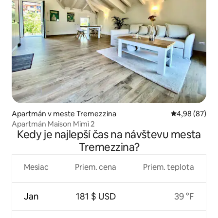
Apartmán v meste Tremezzina
Priemerné oho
4,98 (87)
Apartmán Maison Mimì 2
Kedy je najlepší čas na návštevu mesta
Tremezzina?
Mesiac
Priem. cena
Priem. teplota
Jan
181 $ USD
39 °F