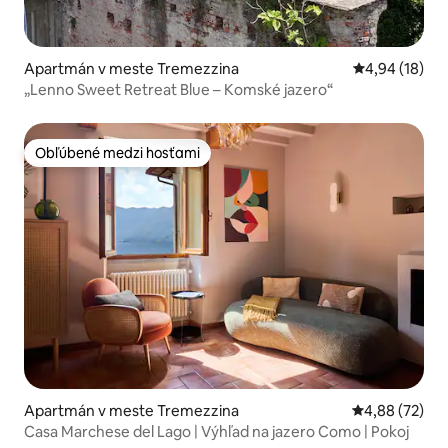
Apartmán v meste Tremezzina
Priemerné oho
4,94 (18)
„Lenno Sweet Retreat Blue – Komské jazero“
Obľúbené medzi hosťami
Obľúbené medzi hosťami
Apartmán v meste Tremezzina
Priemerné oho
4,88 (72)
Casa Marchese del Lago | Výhľad na jazero Como | Pokoj