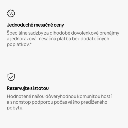
Jednoduché mesačné ceny
Špeciálne sadzby za dlhodobé dovolenkové prenájmy
a jednorazová mesačná platba bez dodatočných
poplatkov.*
Rezervujte s istotou
Hodnotené našou dôveryhodnou komunitou hostí
a s nonstop podporou počas vášho predĺženého
pobytu.