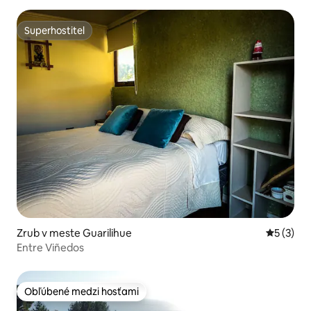
Superhostiteľ
Superhostiteľ
Zrub v meste Guarilihue
Priemerné
5 (3)
Entre Viñedos
Obľúbené medzi hosťami
Obľúbené medzi hosťami