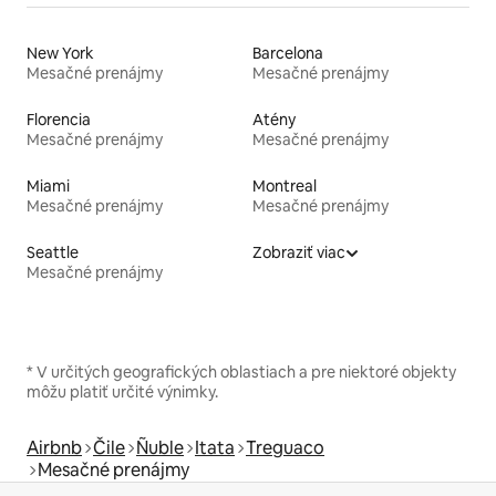
New York
Barcelona
Mesačné prenájmy
Mesačné prenájmy
Florencia
Atény
Mesačné prenájmy
Mesačné prenájmy
Miami
Montreal
Mesačné prenájmy
Mesačné prenájmy
Seattle
Zobraziť viac
Mesačné prenájmy
* V určitých geografických oblastiach a pre niektoré objekty
môžu platiť určité výnimky.
Airbnb
Čile
Ñuble
Itata
Treguaco
Mesačné prenájmy