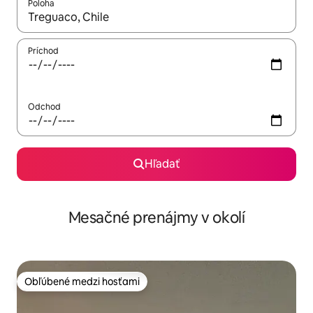
Poloha
Keď budú výsledky k dispozícii, môžete si ich prechádzať pom
Príchod
Odchod
Hľadať
Mesačné prenájmy v okolí
Obľúbené medzi hosťami
Obľúbené medzi hosťami