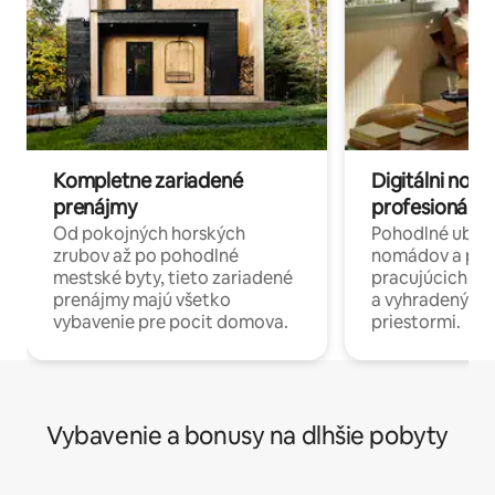
Kompletne zariadené
Digitálni nomá
prenájmy
profesionáli 
Od pokojných horských
Pohodlné ubyto
zrubov až po pohodlné
nomádov a pro
mestské byty, tieto zariadené
pracujúcich na 
prenájmy majú všetko
a vyhradenými
vybavenie pre pocit domova.
priestormi.
Vybavenie a bonusy na dlhšie pobyty