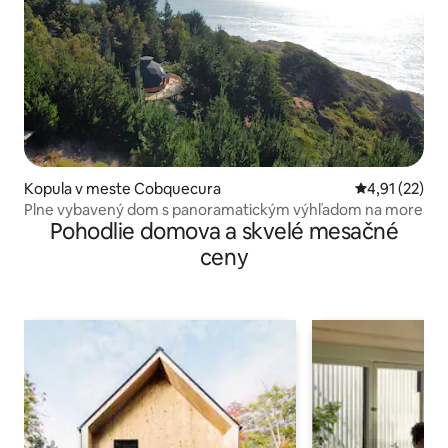
Kopula v meste Cobquecura
Priemerné oh
4,91 (22)
Plne vybavený dom s panoramatickým výhľadom na more
Pohodlie domova a skvelé mesačné
ceny