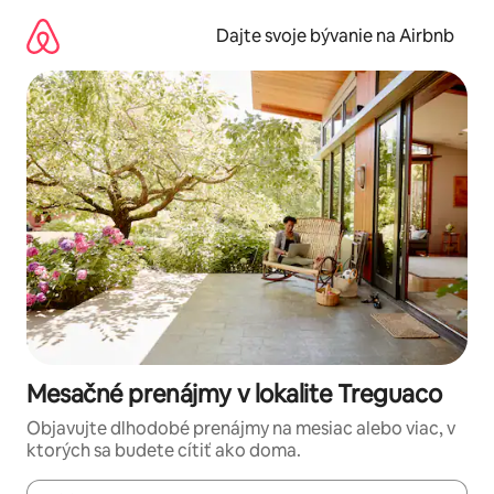
Preskočiť
na
Dajte svoje bývanie na Airbnb
obsah.
Mesačné prenájmy v lokalite Treguaco
Objavujte dlhodobé prenájmy na mesiac alebo viac, v
ktorých sa budete cítiť ako doma.