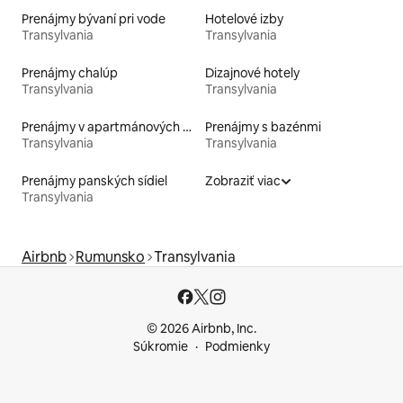
Prenájmy bývaní pri vode
Hotelové izby
Transylvania
Transylvania
Prenájmy chalúp
Dizajnové hotely
Transylvania
Transylvania
Prenájmy v apartmánových hoteloch
Prenájmy s bazénmi
Transylvania
Transylvania
Prenájmy panských sídiel
Zobraziť viac
Transylvania
Airbnb
Rumunsko
Transylvania
© 2026 Airbnb, Inc.
Súkromie
Podmienky