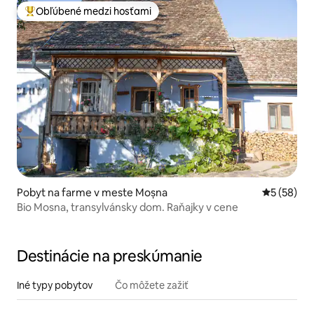
Obľúbené medzi hosťami
Najobľúbenejšie medzi hosťami
Pobyt na farme v meste Moșna
Priemerné 
5 (58)
Bio Mosna, transylvánsky dom. Raňajky v cene
Destinácie na preskúmanie
Iné typy pobytov
Čo môžete zažiť