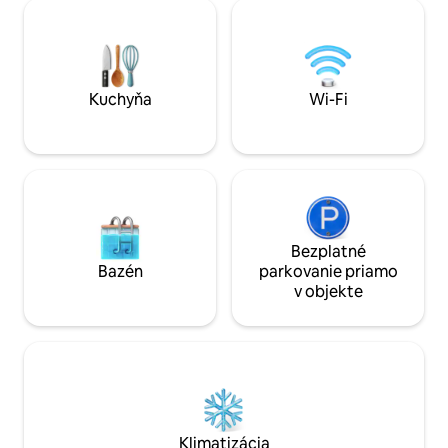
lietadlo, ktoré je súčasťou jedinečného
metrov od stodoly 
konceptu ubytovania v Apusenských
večerný pokec a p
horách. Turistická klasifikácia:
ohni. Vonkajšia sp
Osvedčenie č. 46287 vydané
ohrievanou vodou je
Ministerstvom podnikania a cestovného
Kuchyňa je funkčn
ruchu.
Kuchyňa
Wi-Fi
Bezplatné
Bazén
parkovanie priamo
v objekte
Klimatizácia