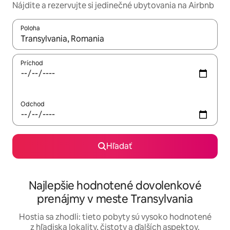
Nájdite a rezervujte si jedinečné ubytovania na Airbnb
Poloha
Keď budú výsledky k dispozícii, môžete si ich prechádzať pom
Príchod
Odchod
Hľadať
Najlepšie hodnotené dovolenkové
prenájmy v meste Transylvania
Hostia sa zhodli: tieto pobyty sú vysoko hodnotené
z hľadiska lokality, čistoty a ďalších aspektov.