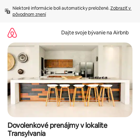
Preskočiť
Niektoré informácie boli automaticky preložené. 
Zobraziť v 
na
pôvodnom znení
obsah.
Dajte svoje bývanie na Airbnb
Dovolenkové prenájmy v lokalite
Transylvania