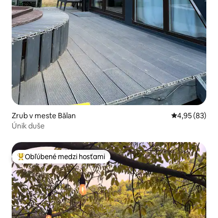
Zrub v meste Bălan
Priemerné oho
4,95 (83)
Únik duše
Obľúbené medzi hosťami
Najobľúbenejšie medzi hosťami