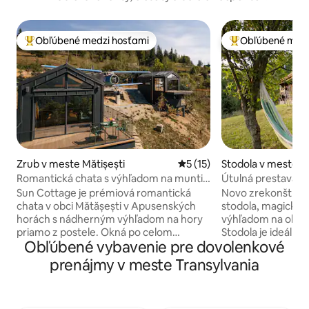
Obľúbené medzi hosťami
Obľúbené medz
Najobľúbenejšie medzi hosťami
Najobľúbenejšie 
Zrub v meste Mătișești
Priemerné ohodnotenie 5 z 
5 (15)
Stodola v meste C
Romantická chata s výhľadom na munti
Útulná prestavaná
din pat
útočisko v prírode
Sun Cottage je prémiová romantická
Novo zrekonštruo
chata v obci Mătășești v Apusenských
stodola, magický 
horách s nádherným výhľadom na hory
výhľadom na okoli
priamo z postele. Okná po celom
Stodola je ideálna 
Obľúbené vybavenie pre dovolenkové
obvode a strešné okná vytvárajú
môže ubytovať najv
jedinečný zážitok z východu slnka a
manželskou poste
prenájmy v meste Transylvania
hviezdnej oblohy. Úplné súkromie, pokoj
posteľou a rozkl
a čistá príroda – ideálne na romantický
(prístup do priest
víkend v horách. Na dvore je skutočné
výstup po schodoch