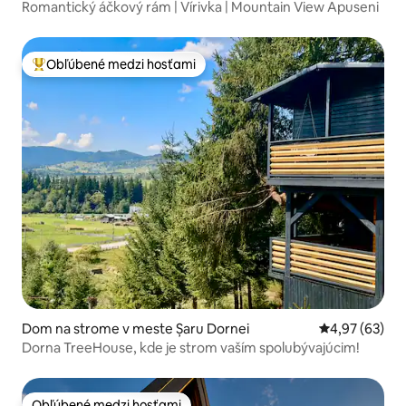
Romantický áčkový rám | Vírivka | Mountain View Apuseni
Obľúbené medzi hosťami
Najobľúbenejšie medzi hosťami
Dom na strome v meste Șaru Dornei
Priemerné oho
4,97 (63)
Dorna TreeHouse, kde je strom vaším spolubývajúcim!
Obľúbené medzi hosťami