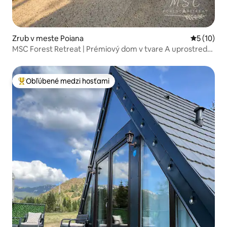
Zrub v meste Poiana
Priemerné 
5 (10)
MSC Forest Retreat | Prémiový dom v tvare A uprostred
prírody 2
Obľúbené medzi hosťami
Najobľúbenejšie medzi hosťami