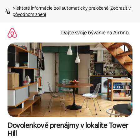
Preskočiť
Niektoré informácie boli automaticky preložené. 
Zobraziť v 
na
pôvodnom znení
obsah.
Dajte svoje bývanie na Airbnb
Dovolenkové prenájmy v lokalite Tower
Hill