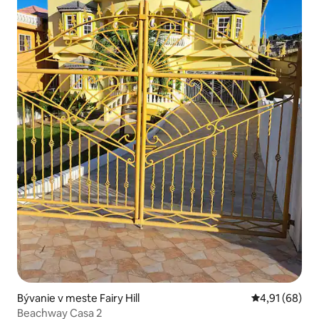
Bývanie v meste Fairy Hill
Priemerné oho
4,91 (68)
Beachway Casa 2