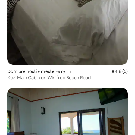
Dom pre hostí v meste Fairy Hill
Priemerné 
4,8 (5)
Kuzi Main Cabin on Winifred Beach Road