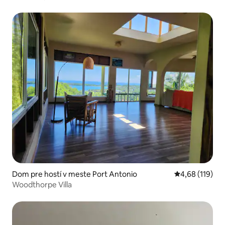
Dom pre hostí v meste Port Antonio
Priemerné ohod
4,68 (119)
Woodthorpe Villa