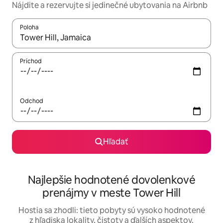
Nájdite a rezervujte si jedinečné ubytovania na Airbnb
Poloha
Keď budú výsledky k dispozícii, môžete si ich prechádzať pom
Príchod
Odchod
Hľadať
Najlepšie hodnotené dovolenkové
prenájmy v meste Tower Hill
Hostia sa zhodli: tieto pobyty sú vysoko hodnotené
z hľadiska lokality, čistoty a ďalších aspektov.