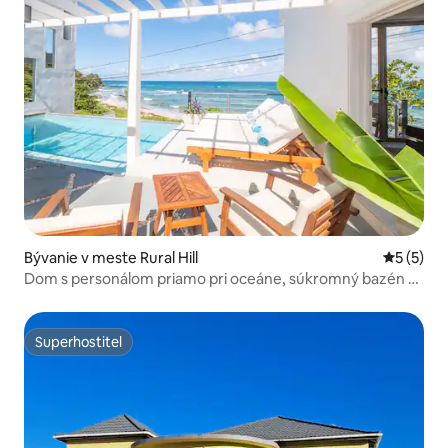
Bývanie v meste Rural Hill
Priemerné
5 (5)
Dom s personálom priamo pri oceáne, súkromný bazén a
prístup na pláž
Superhostiteľ
Superhostiteľ