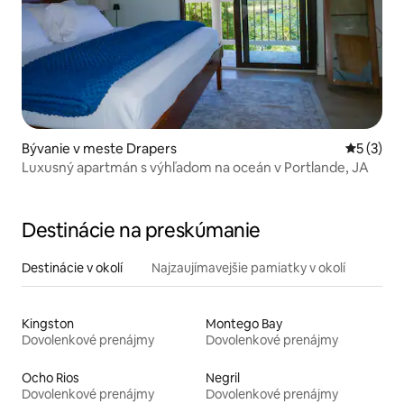
Bývanie v meste Drapers
Priemerné
5 (3)
Luxusný apartmán s výhľadom na oceán v Portlande, JA
Destinácie na preskúmanie
Destinácie v okolí
Najzaujímavejšie pamiatky v okolí
Kingston
Montego Bay
Dovolenkové prenájmy
Dovolenkové prenájmy
Ocho Rios
Negril
Dovolenkové prenájmy
Dovolenkové prenájmy