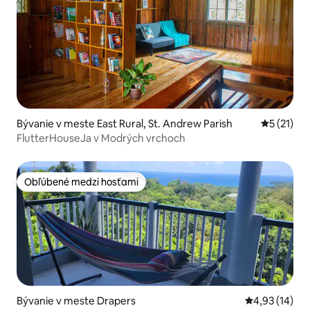
Bývanie v meste East Rural, St. Andrew Parish
Priemerné
5 (21)
FlutterHouseJa v Modrých vrchoch
Obľúbené medzi hosťami
Obľúbené medzi hosťami
Bývanie v meste Drapers
Priemerné oho
4,93 (14)