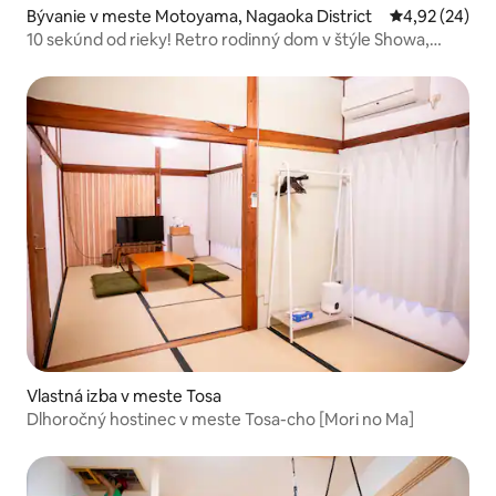
Bývanie v meste Motoyama, Nagaoka District
Priemerné oho
4,92 (24)
10 sekúnd od rieky! Retro rodinný dom v štýle Showa,
ideálny ako základňa pre vaše cesty po Šikoku
Vlastná izba v meste Tosa
Dlhoročný hostinec v meste Tosa-cho [Mori no Ma]