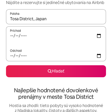
Nájdite a rezervujte si jedinečné ubytovania na Airbnb
Poloha
Keď budú výsledky k dispozícii, môžete si ich prechádzať pom
Príchod
Odchod
Hľadať
Najlepšie hodnotené dovolenkové
prenájmy v meste Tosa District
Hostia sa zhodli: tieto pobyty sú vysoko hodnotené
z hľadiska lokality, čistoty a ďalších aspektov.