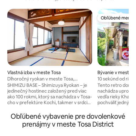
Obľúbené medzi 
Obľúbené medzi 
Vlastná izba v meste Tosa
Bývanie v meste 
Nagaoka District
Dlhoročný ryokan v meste Tosa,
10 sekúnd od riek
prefektúra Kochi [Kiyomizunoma]
štýle Showa, ideál
SHIMIZU BASE – Shimizuya Ryokan – je
Tento retro dom v
vaše cesty po Šik
jedinečný hostinec založený pred viac
nachádza uprostr
ako 100 rokmi, ktorý sa nachádza v Tosa-
vedľa rieky Khanm
cho v prefektúre Kochi, takmer v srdci
pochváliť jedným z
Shikoku. Túto historickú drevenú
prameňov v Japon
budovu sme osobne zrekonštruovali a
rieke.Pri počúvan
Obľúbené vybavenie pre dovolenkové
spojili sme v nej japonskú eleganciu s
nostalgický a pokojný čas. 
prenájmy v meste Tosa District
otvoreným, flexibilným
„Kadoya“ majiteľa
priestorom.Prístup do rôznych častí
majiteľ, a obľúbené