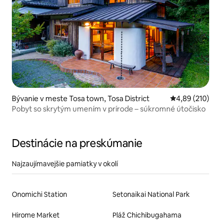
Bývanie v meste Tosa town, Tosa District
Priemerné ohod
4,89 (210)
Pobyt so skrytým umením v prírode – súkromné útočisko
Destinácie na preskúmanie
Najzaujímavejšie pamiatky v okolí
Onomichi Station
Setonaikai National Park
Hirome Market
Pláž Chichibugahama