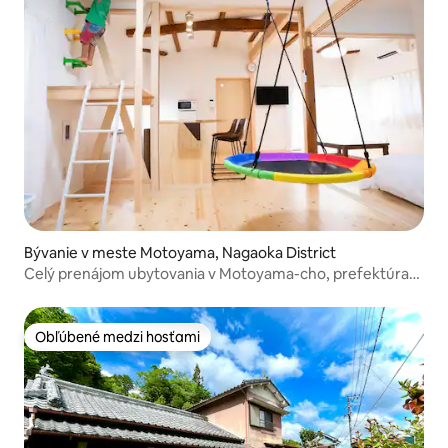
Bývanie v meste Motoyama, Nagaoka District
Celý prenájom ubytovania v Motoyama-cho, prefektúra
Kōchi, Japonsko [1 minúta chôdze od čistého potoka!]
Obľúbené medzi hosťami
Obľúbené medzi hosťami