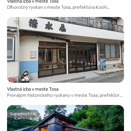
Vlastná izba v meste Tosa
Dlhoročný ryokan v meste Tosa, prefektúra Kochi
[Kiyomizunoma]
Vlastná izba v meste Tosa
Prenájom historického ryokanu v meste Tosa, prefektúra
Kochi
Superhostiteľ
Superhostiteľ