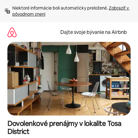
Preskočiť
Niektoré informácie boli automaticky preložené. 
Zobraziť v 
na
pôvodnom znení
obsah.
Dajte svoje bývanie na Airbnb
Dovolenkové prenájmy v lokalite Tosa
District