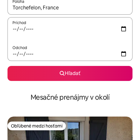
Poloha
Keď budú výsledky k dispozícii, môžete si ich prechádzať pom
Príchod
Odchod
Hľadať
Mesačné prenájmy v okolí
Obľúbené medzi hosťami
Obľúbené medzi hosťami