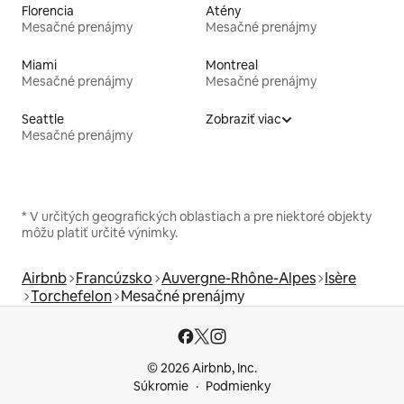
Florencia
Atény
Mesačné prenájmy
Mesačné prenájmy
Miami
Montreal
Mesačné prenájmy
Mesačné prenájmy
Seattle
Zobraziť viac
Mesačné prenájmy
* V určitých geografických oblastiach a pre niektoré objekty
môžu platiť určité výnimky.
Airbnb
Francúzsko
Auvergne-Rhône-Alpes
Isère
Torchefelon
Mesačné prenájmy
© 2026 Airbnb, Inc.
Súkromie
Podmienky