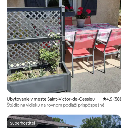
Ubytovanie v meste Saint-Victor-de-Cessieu
Priemerné oh
4,9 (58)
Štúdio na vidieku na rovnom podlaží prispôspešné
Superhostiteľ
Superhostiteľ