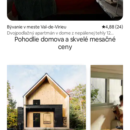
Bývanie v meste Val-de-Virieu
Priemerné oho
4,88 (24)
Dvojpodlažný apartmán v dome z nepálenej tehly 12
Pohodlie domova a skvelé mesačné
minút od jazera Charavines
ceny