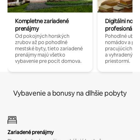
Kompletne zariadené
Digitálni nomá
prenájmy
profesionáli 
Od pokojných horských
Pohodlné ubyto
zrubov až po pohodlné
nomádov a pro
mestské byty, tieto zariadené
pracujúcich na 
prenájmy majú všetko
a vyhradenými
vybavenie pre pocit domova.
priestormi.
Vybavenie a bonusy na dlhšie pobyty
Zariadené prenájmy