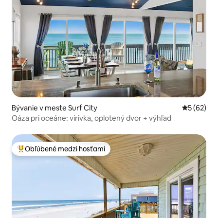
Bývanie v meste Surf City
Priemerné 
5 (62)
Oáza pri oceáne: vírivka, oplotený dvor + výhľad
Obľúbené medzi hosťami
Najobľúbenejšie medzi hosťami