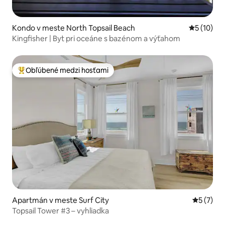
Kondo v meste North Topsail Beach
Priemerné 
5 (10)
Kingfisher | Byt pri oceáne s bazénom a výťahom
Obľúbené medzi hosťami
Najobľúbenejšie medzi hosťami
Apartmán v meste Surf City
Priemerné
5 (7)
Topsail Tower #3 – vyhliadka