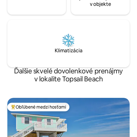
v objekte
Klimatizácia
Ďalšie skvelé dovolenkové prenájmy
v lokalite Topsail Beach
Obľúbené medzi hosťami
Najobľúbenejšie medzi hosťami