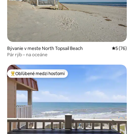
Bývanie v meste North Topsail Beach
Priemerné 
5 (76)
Pár rýb – na oceáne
Obľúbené medzi hosťami
Najobľúbenejšie medzi hosťami