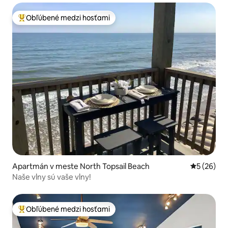
Obľúbené medzi hosťami
Najobľúbenejšie medzi hosťami
Apartmán v meste North Topsail Beach
Priemerné 
5 (26)
Naše vlny sú vaše vlny!
Obľúbené medzi hosťami
Najobľúbenejšie medzi hosťami