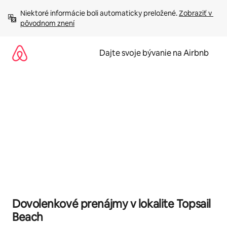
Preskočiť
Niektoré informácie boli automaticky preložené. 
Zobraziť v 
na
pôvodnom znení
obsah.
Dajte svoje bývanie na Airbnb
Dovolenkové prenájmy v lokalite Topsail
Beach