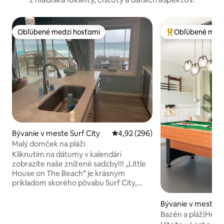
Obľúbené medzi hosťami
Obľúbené medz
Obľúbené medzi hosťami
Najobľúbenejšie 
Bývanie v meste Surf City
Priemerné ohodnotenie 4,92 z 5
4,92 (296)
Malý domček na pláži
Kliknutím na dátumy v kalendári
zobrazíte naše znížené sadzby!!! „Little
House on The Beach“ je krásnym
príkladom skorého pôvabu Surf City,
ktorá zachytáva skutočnú podstatu
jednoduchého ostrovného života. Bez
Bývanie v meste N
DODATOČNÉHO POPLATKU sú k
ail Beach
Bazén a pláž|Hern
dispozícii nové čerstvé obliečky, uteráky,
miestnosť|Výhľad|