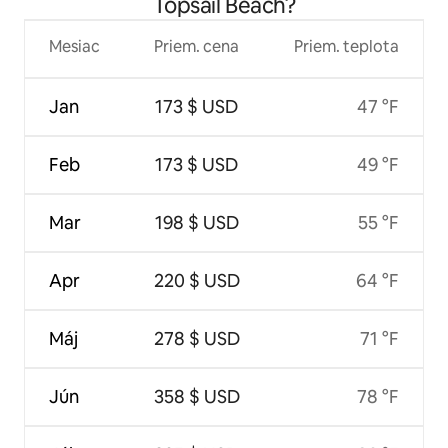
Topsail Beach?
Mesiac
Priem. cena
Priem. teplota
Jan
173 $ USD
47 °F
Feb
173 $ USD
49 °F
Mar
198 $ USD
55 °F
Apr
220 $ USD
64 °F
Máj
278 $ USD
71 °F
Jún
358 $ USD
78 °F