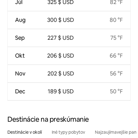
Júl
325 $ USD
82 °F
Aug
300 $ USD
80 °F
Sep
227 $ USD
75 °F
Okt
206 $ USD
66 °F
Nov
202 $ USD
56 °F
Dec
189 $ USD
50 °F
Destinácie na preskúmanie
Destinácie v okolí
Iné typy pobytov
Najzaujímavejšie pami