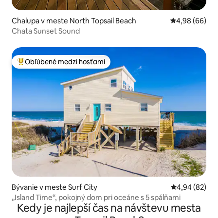
Chalupa v meste North Topsail Beach
Priemerné oho
4,98 (66)
Chata Sunset Sound
Obľúbené medzi hosťami
Najobľúbenejšie medzi hosťami
Bývanie v meste Surf City
Priemerné oho
4,94 (82)
„Island Time“, pokojný dom pri oceáne s 5 spálňami
Kedy je najlepší čas na návštevu mesta