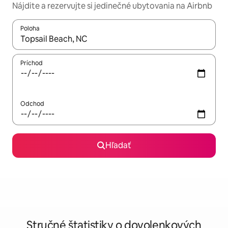
Nájdite a rezervujte si jedinečné ubytovania na Airbnb
Poloha
Keď budú výsledky k dispozícii, môžete si ich prechádzať pom
Príchod
Odchod
Hľadať
Stručné štatistiky o dovolenkových