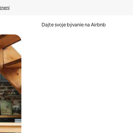
znení
Dajte svoje bývanie na Airbnb
kúmať pomocou dotykových gest či potiahnutia prstom.