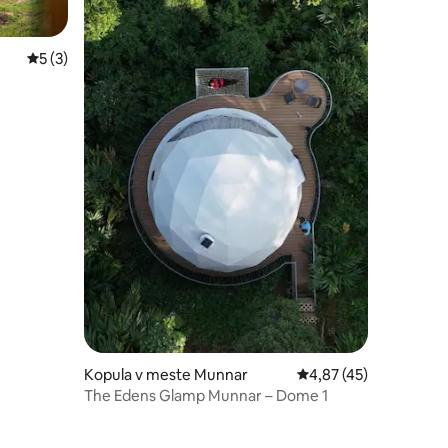
Priemerné ohodnotenie 5 z 5, počet hodnotení: 3
5 (3)
otení: 38
Kopula v meste Munnar
Priemerné ohodnoteni
4,87 (45)
The Edens Glamp Munnar – Dome 1