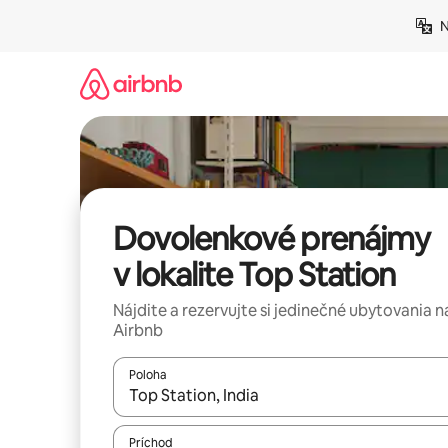
Preskočiť
N
na
obsah.
Dovolenkové prenájmy
v lokalite Top Station
Nájdite a rezervujte si jedinečné ubytovania n
Airbnb
Poloha
Keď budú výsledky k dispozícii, môžete si ich p
Príchod