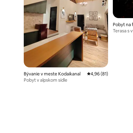
Pobyt na
kudam
Terasa s 
|Súkromn
Bývanie v meste Kodaikanal
Priemerné ohodnotenie
4,96 (81)
Pobyt v alpskom sídle