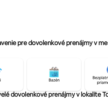
ideálny pre rodiny, páry alebo
rodiny, umelcov, milovníkov prí
 pozývame vás, aby ste zažili
domáce zvieratá, ktorí sa chcú
ly v celom jej luxuse a pokoji.
spojiť s prírodou.
venie pre dovolenkové prenájmy v mes
Bezplatn
i
Bazén
priam
velé dovolenkové prenájmy v lokalite T