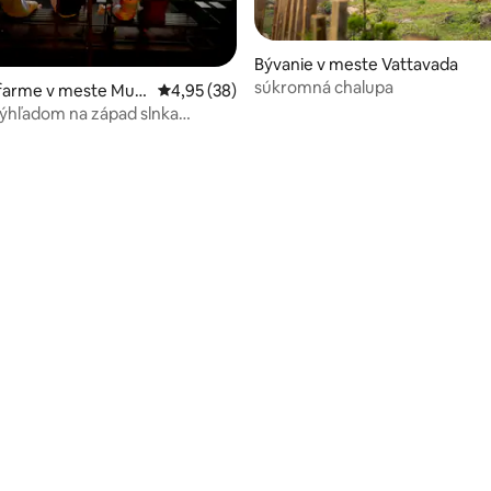
Bývanie v meste Vattavada
súkromná chalupa
 farme v meste Muk
Priemerné ohodnotenie 4,95 z 5, počet hodn
4,95 (38)
výhľadom na západ slnka
ý balkón| Táborák|3BHK
 4,96 z 5, počet hodnotení: 81