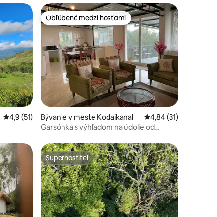
Obľúbené medzi hosťami
Obľúbené medzi hosťami
notení: 49
Priemerné ohodnotenie 4,9 z 5, počet hodnotení: 51
4,9 (51)
Bývanie v meste Kodaikanal
Priemerné ohodnoteni
4,84 (31)
Garsónka s výhľadom na údolie od
spoločnosti Whispering Palms Kodaikanal
Superhostiteľ
Superhostiteľ