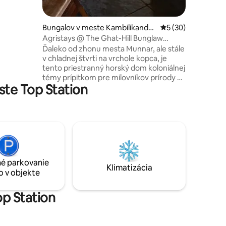
rody a
 znovu
Bungalov v meste Kambilikanda
Priemerné ohodnot
5 (30)
m
Agristays @ The Ghat-Hill Bunglaw
Homestay, Munnar
Ďaleko od zhonu mesta Munnar, ale stále
v chladnej štvrti na vrchole kopca, je
tento priestranný horský dom koloniálnej
témy prípitkom pre milovníkov prírody aj
te Top Station
dovolenkárov. Luxus recyklovanej
drevenej verandy s výhľadom na kopce
západných ghatov je oveľa viac než len
priestor na oddych. Súčasťou palety
nálady tohto bývania je priestranný
interiér s útulným podkrovným
priestorom orientovaným na deti,
veľkým jedálenským stolom a
é parkovanie
integrovanou plne funkčnou kuchynkou
Klimatizácia
o v objekte
na samoobslužné použitie.
op Station