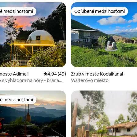
é medzi hosťami
Obľúbené medzi hosťami
é medzi hosťami
Obľúbené medzi hosťami
 4,93 z 5, počet hodnotení: 28
meste Adimali
Priemerné ohodnotenie 4,94 z 5, počet hod
4,94 (49)
Zrub v meste Kodaikanal
s výhľadom na hory - brána
Walterovo miesto
é medzi hosťami
é medzi hosťami