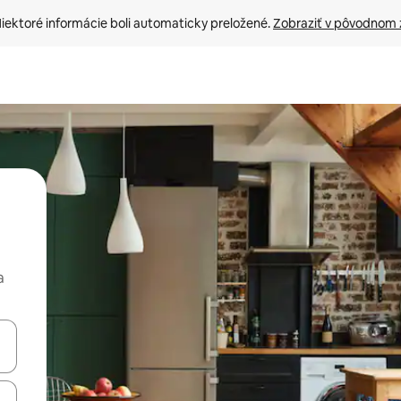
iektoré informácie boli automaticky preložené. 
Zobraziť v pôvodnom 
a
rechádzať pomocou klávesov so šípkami nahor a nadol alebo ich pres