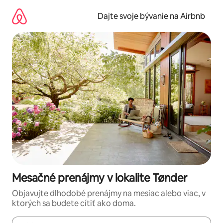
Preskočiť
na
Dajte svoje bývanie na Airbnb
obsah.
Mesačné prenájmy v lokalite Tønder
Objavujte dlhodobé prenájmy na mesiac alebo viac, v
ktorých sa budete cítiť ako doma.