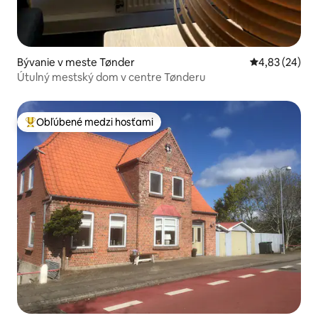
Bývanie v meste Tønder
Priemerné oho
4,83 (24)
Útulný mestský dom v centre Tønderu
Obľúbené medzi hosťami
Najobľúbenejšie medzi hosťami