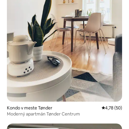
Kondo v meste Tønder
Priemerné oho
4,78 (50)
Moderný apartmán Tønder Centrum