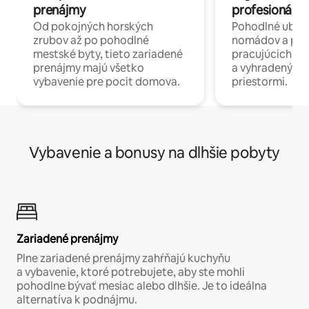
prenájmy
profesionáli 
Od pokojných horských
Pohodlné ubyto
zrubov až po pohodlné
nomádov a pro
mestské byty, tieto zariadené
pracujúcich na 
prenájmy majú všetko
a vyhradenými
vybavenie pre pocit domova.
priestormi.
Vybavenie a bonusy na dlhšie pobyty
Zariadené prenájmy
Plne zariadené prenájmy zahŕňajú kuchyňu
a vybavenie, ktoré potrebujete, aby ste mohli
pohodlne bývať mesiac alebo dlhšie. Je to ideálna
alternatíva k podnájmu.