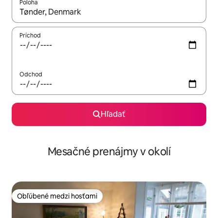
Poloha
Keď budú výsledky k dispozícii, môžete si ich prechádzať pom
Príchod
Odchod
Hľadať
Mesačné prenájmy v okolí
Obľúbené medzi hosťami
Obľúbené medzi hosťami