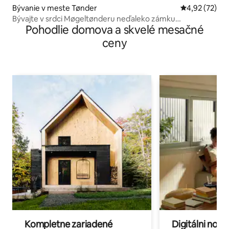
Bývanie v meste Tønder
Priemerné oho
4,92 (72)
Bývajte v srdci Møgeltønderu neďaleko zámku
Pohodlie domova a skvelé mesačné
Schackenborg
ceny
Kompletne zariadené
Digitálni nomá