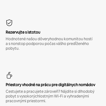
Rezervujte s istotou
Hodnotené našou dôveryhodnou komunitou hostí
a s nonstop podporou počas vášho predĺženého
pobytu.
Priestory vhodné na prácu pre digitálnych nomádov
Cestujete a pracujete zároveň? Nájdite si dlhodobý
pobyt s vysokorýchlostným Wi-Fi a vyhradenými
pracovnými priestormi.