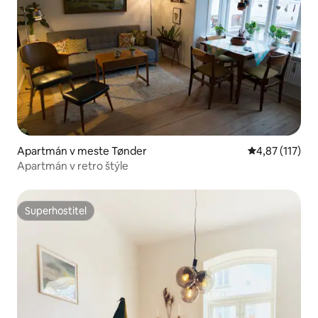
Apartmán v meste Tønder
Priemerné oho
4,87 (117)
Apartmán v retro štýle
Superhostiteľ
Superhostiteľ