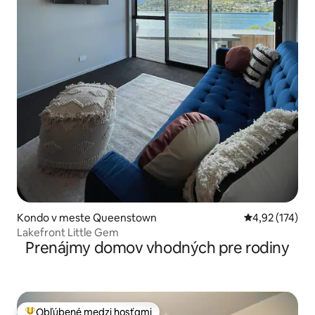
Kondo v meste Queenstown
Priemerné ohod
4,92 (174)
Lakefront Little Gem
Prenájmy domov vhodných pre rodiny
Obľúbené medzi hosťami