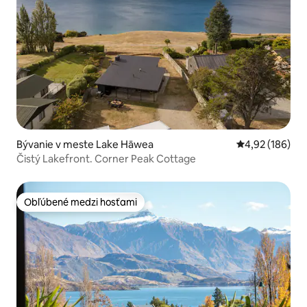
Bývanie v meste Lake Hāwea
Priemerné ohod
4,92 (186)
Čistý Lakefront. Corner Peak Cottage
Obľúbené medzi hosťami
Obľúbené medzi hosťami