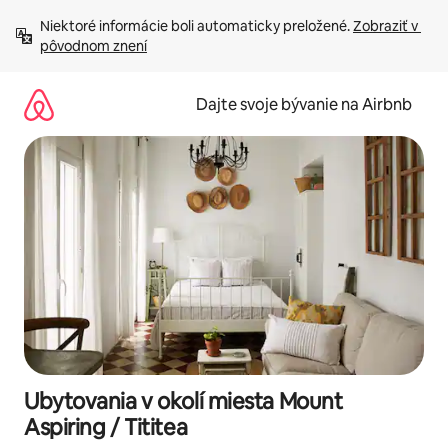
Preskočiť
Niektoré informácie boli automaticky preložené. 
Zobraziť v 
na
pôvodnom znení
obsah.
Dajte svoje bývanie na Airbnb
Ubytovania v okolí miesta Mount
Aspiring / Tititea