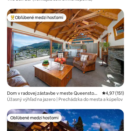
Obľúbené medzi hosťami
Najobľúbenejšie medzi hosťami
Dom v radovej zástavbe v meste Queenstow
Priemerné oho
4,97 (151)
n
Úžasný výhľad na jazero | Prechádzka do mesta a kúpeľov
Obľúbené medzi hosťami
Obľúbené medzi hosťami