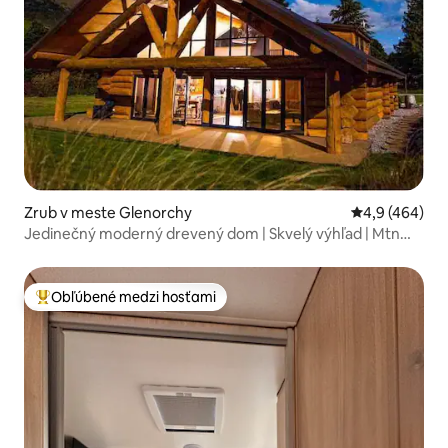
Zrub v meste Glenorchy
Priemerné oho
4,9 (464)
Jedinečný moderný drevený dom | Skvelý výhľad | Mtn
Luxury
Obľúbené medzi hosťami
Najobľúbenejšie medzi hosťami