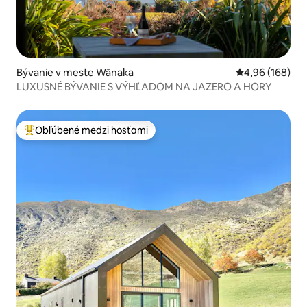
Bývanie v meste Wānaka
Priemerné ohod
4,96 (168)
LUXUSNÉ BÝVANIE S VÝHĽADOM NA JAZERO A HORY
Obľúbené medzi hosťami
Najobľúbenejšie medzi hosťami