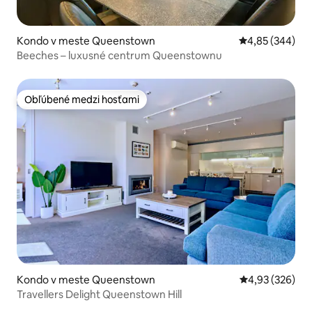
Kondo v meste Queenstown
Priemerné ohod
4,85 (344)
Beeches – luxusné centrum Queenstownu
Obľúbené medzi hosťami
Obľúbené medzi hosťami
Kondo v meste Queenstown
Priemerné ohod
4,93 (326)
Travellers Delight Queenstown Hill