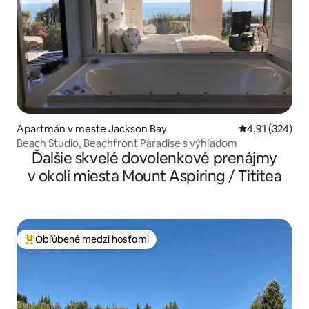
Apartmán v meste Jackson Bay
Priemerné ohod
4,91 (324)
Beach Studio, Beachfront Paradise s výhľadom
Ďalšie skvelé dovolenkové prenájmy
v okolí miesta Mount Aspiring / Tititea
Obľúbené medzi hosťami
Najobľúbenejšie medzi hosťami