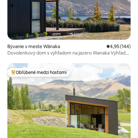
Bývanie v meste Wānaka
Priemerné ohod
4,95 (144)
Dovolenkový dom s výhľadom na jazero Wanaka Výhľad
na jazero a hory
Obľúbené medzi hosťami
Najobľúbenejšie medzi hosťami