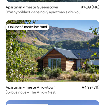
Apartmán v meste Queenstown
Priemerné ohod
4,89 (416)
Úžasný výhľad! 2-spálňový apartmán s vírivkou
Obľúbené medzi hosťami
Obľúbené medzi hosťami
Apartmán v meste Arrowtown
Priemerné oho
4,99 (311)
Štýlové nové – The Arrow Nest