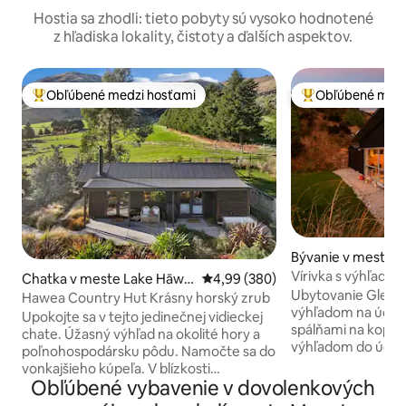
Hostia sa zhodli: tieto pobyty sú vysoko hodnotené
z hľadiska lokality, čistoty a ďalších aspektov.
Obľúbené medzi hosťami
Obľúbené medz
Najobľúbenejšie medzi hosťami
Najobľúbenejšie 
Bývanie v meste 
Vírivka s výhľadom
Chatka v meste Lake Hāwe
Priemerné ohodnotenie 4,99 z 5
4,99 (380)
sa do hviezd
Ubytovanie Glenor
a
Hawea Country Hut Krásny horský zrub
výhľadom na údolie. Okúzľujúci dom
Upokojte sa v tejto jedinečnej vidieckej
spálňami na kopci
chate. Úžasný výhľad na okolité hory a
výhľadom do údoli
poľnohospodársku pôdu. Namočte sa do
pod hviezdnu obloh
vonkajšieho kúpeľa. V blízkosti
vírivke. Užite si pokojné vidiecke a tiché
Obľúbené vybavenie v dovolenkových
turistických a cyklistických trás jazera
prostredie. Oddých
Hāwea. Lodná doprava a lyžiarske polia