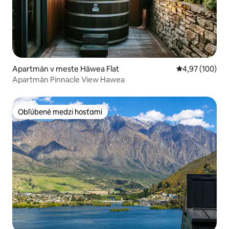
Apartmán v meste Hāwea Flat
Priemerné ohod
4,97 (100)
Apartmán Pinnacle View Hawea
Obľúbené medzi hosťami
Obľúbené medzi hosťami