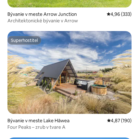
Bývanie v meste Arrow Junction
Priemerné ohod
4,96 (333)
Architektonické bývanie v Arrow
Superhostiteľ
Superhostiteľ
Bývanie v meste Lake Hāwea
Priemerné ohod
4,87 (190)
Four Peaks – zrub v tvare A