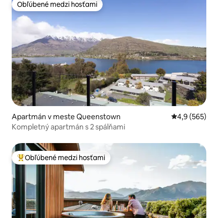
Obľúbené medzi hosťami
Obľúbené medzi hosťami
Apartmán v meste Queenstown
Priemerné oho
4,9 (565)
Kompletný apartmán s 2 spálňami
Obľúbené medzi hosťami
Najobľúbenejšie medzi hosťami