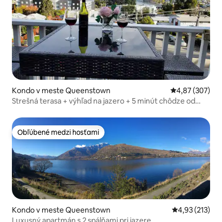
Kondo v meste Queenstown
Priemerné ohod
4,87 (307)
Strešná terasa + výhľad na jazero + 5 minút chôdze od
mesta
Obľúbené medzi hosťami
Obľúbené medzi hosťami
Kondo v meste Queenstown
Priemerné ohod
4,93 (213)
Luxusný apartmán s 2 spálňami pri jazere