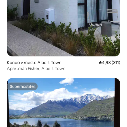
Kondo v meste Albert Town
Priemerné oho
4,98 (311)
Apartmán Fisher, Albert Town
Superhostiteľ
Superhostiteľ