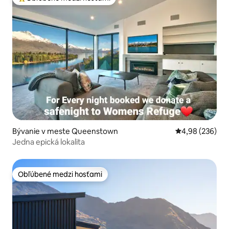
Najobľúbenejšie medzi hosťami
Bývanie v meste Queenstown
Priemerné ohod
4,98 (236)
Jedna epická lokalita
Obľúbené medzi hosťami
Obľúbené medzi hosťami