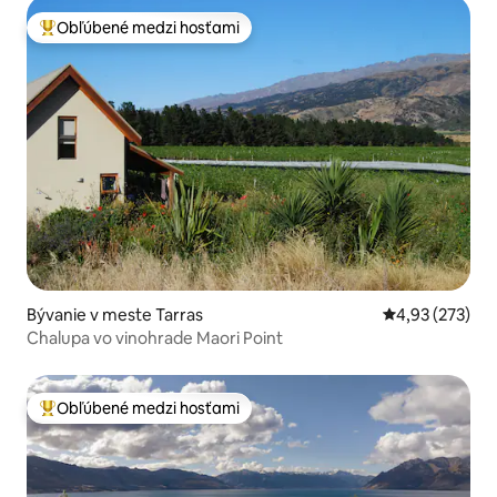
Obľúbené medzi hosťami
Najobľúbenejšie medzi hosťami
Bývanie v meste Tarras
Priemerné ohod
4,93 (273)
Chalupa vo vinohrade Maori Point
Obľúbené medzi hosťami
Najobľúbenejšie medzi hosťami