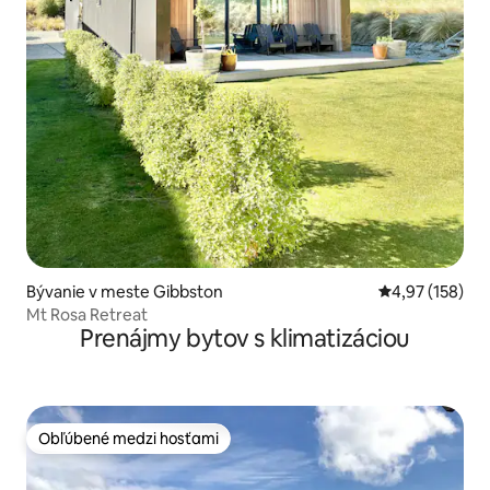
Bývanie v meste Gibbston
Priemerné ohod
4,97 (158)
Mt Rosa Retreat
Prenájmy bytov s klimatizáciou
Obľúbené medzi hosťami
Obľúbené medzi hosťami