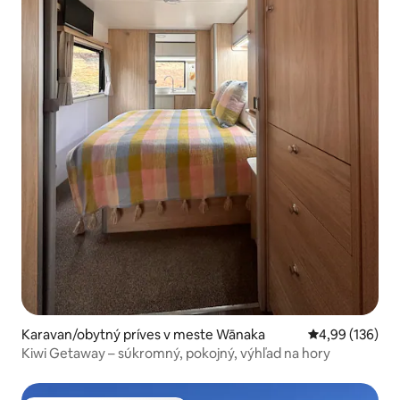
Karavan/obytný príves v meste Wānaka
Priemerné ohod
4,99 (136)
Kiwi Getaway – súkromný, pokojný, výhľad na hory