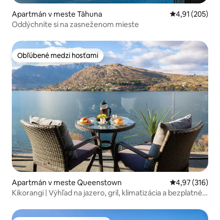
Apartmán v meste Tāhuna
Priemerné ohod
4,91 (205)
Oddýchnite si na zasneženom mieste
Obľúbené medzi hosťami
Obľúbené medzi hosťami
Apartmán v meste Queenstown
Priemerné ohod
4,97 (316)
Kikorangi | Výhľad na jazero, gril, klimatizácia a bezplatné
parkovanie