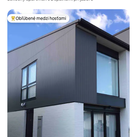
Obľúbené medzi hosťami
Najobľúbenejšie medzi hosťami