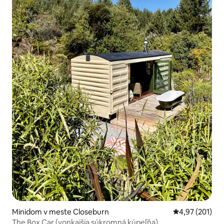
Minidom v meste Closeburn
Priemerné ohod
4,97 (201)
The Box Car (vonkajšia súkromná kúpeľňa)