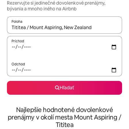
Rezervujte si jedinečné dovolenkové prenájmy,
bývania a mnoho iného na Airbnb
Poloha
Keď budú výsledky k dispozícii, môžete si ich prechádzať pom
Príchod
Odchod
Hľadať
Najlepšie hodnotené dovolenkové
prenájmy v okolí mesta Mount Aspiring /
Tititea